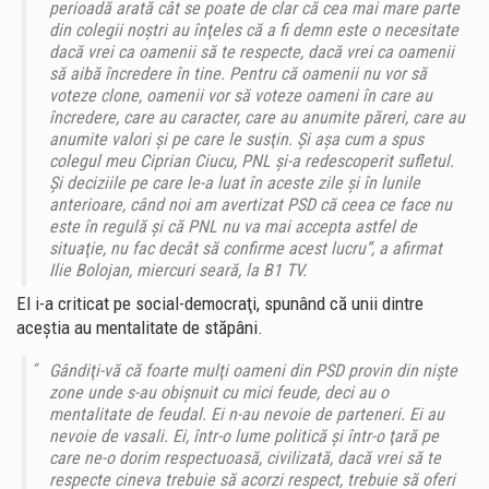
perioadă arată cât se poate de clar că cea mai mare parte
din colegii noştri au înţeles că a fi demn este o necesitate
dacă vrei ca oamenii să te respecte, dacă vrei ca oamenii
să aibă încredere în tine. Pentru că oamenii nu vor să
voteze clone, oamenii vor să voteze oameni în care au
încredere, care au caracter, care au anumite păreri, care au
anumite valori şi pe care le susţin. Şi aşa cum a spus
colegul meu Ciprian Ciucu, PNL şi-a redescoperit sufletul.
Şi deciziile pe care le-a luat în aceste zile şi în lunile
anterioare, când noi am avertizat PSD că ceea ce face nu
este în regulă şi că PNL nu va mai accepta astfel de
situaţie, nu fac decât să confirme acest lucru”, a afirmat
Ilie Bolojan, miercuri seară, la B1 TV.
El i-a criticat pe social-democraţi, spunând că unii dintre
aceştia au mentalitate de stăpâni.
Gândiţi-vă că foarte mulţi oameni din PSD provin din nişte
zone unde s-au obişnuit cu mici feude, deci au o
mentalitate de feudal. Ei n-au nevoie de parteneri. Ei au
nevoie de vasali. Ei, într-o lume politică şi într-o ţară pe
care ne-o dorim respectuoasă, civilizată, dacă vrei să te
respecte cineva trebuie să acorzi respect, trebuie să oferi