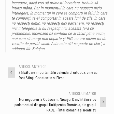
încredere, dacă vrei să primeşti încredere, trebuie să
întinzi mâna. Dar în momentul în care nu respecţi nicio
înţelegere, în momentul în care te comporţi în felul în care
te comporţi, te-ai comportat în aceste luni de zile, în care
nu respecţi nimic, nu respecţi nici partenerii, nu respecţi
nici înţelegerile şi nu respecţi nici această ţară cu
problemele, încercând să continui ce ai făcut până acum,
n-ai cum să mergi mai departe şi PNL nu are niciun fel de
vocaţie de partid vasal. Asta este cât se poate de clar”, a
adăugat Ilie Bolojan.
ARTICOL ANTERIOR
Post
Sărbătoare importantă în calendarul ortodox: cine au
fost Sfinții Constantin și Elena
navigation
ARTICOL URMATOR
Noi negocieri la Cotroceni. Nicușor Dan, întâlnire cu
parlamentari din grupul Uniţi pentru România, din grupul
PACE – Întâi România şi neafiliaţi