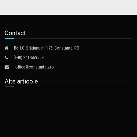
Contact
Bd. I.C. Brătianu nr. 176, Constanța, RO
(+40) 241-559559
office@constantatv.ro
Alte articole