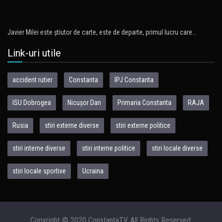
Javier Milei este ştiutor de carte, este de departe, primul lucru care…
Link-uri utile
accident rutier
Constanta
IPJ Constanta
ISU Dobrogea
Nicușor Dan
Primaria Constanta
RAJA
Rusia
stiri externe diverse
stiri externe politice
stiri interne diverse
stiri interne politice
stiri locale diverse
stiri locale sportive
Ucraina
Copyright © 2020 ConstantaTV. All Rights Reserved.