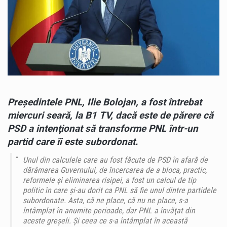
Preşedintele PNL, Ilie Bolojan, a fost întrebat
miercuri seară, la B1 TV, dacă este de părere că
PSD a intenţionat să transforme PNL într-un
partid care îi este subordonat.
Unul din calculele care au fost făcute de PSD în afară de
dărâmarea Guvernului, de încercarea de a bloca, practic,
reformele şi eliminarea risipei, a fost un calcul de tip
politic în care şi-au dorit ca PNL să fie unul dintre partidele
subordonate. Asta, că ne place, că nu ne place, s-a
întâmplat în anumite perioade, dar PNL a învăţat din
aceste greşeli. Şi ceea ce s-a întâmplat în această