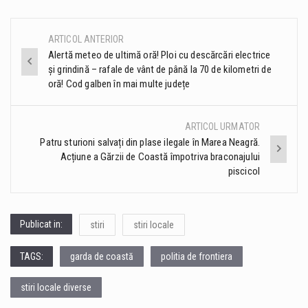
ARTICOL ANTERIOR
Post
Alertă meteo de ultimă oră! Ploi cu descărcări electrice
și grindină – rafale de vânt de până la 70 de kilometri de
navigation
oră! Cod galben în mai multe județe
ARTICOL URMATOR
Patru sturioni salvați din plase ilegale în Marea Neagră.
Acțiune a Gărzii de Coastă împotriva braconajului
piscicol
Publicat in:
stiri
stiri locale
TAGS:
garda de coastă
politia de frontiera
stiri locale diverse