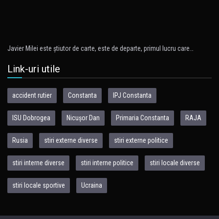
Javier Milei este ştiutor de carte, este de departe, primul lucru care…
Link-uri utile
accident rutier
Constanta
IPJ Constanta
ISU Dobrogea
Nicușor Dan
Primaria Constanta
RAJA
Rusia
stiri externe diverse
stiri externe politice
stiri interne diverse
stiri interne politice
stiri locale diverse
stiri locale sportive
Ucraina