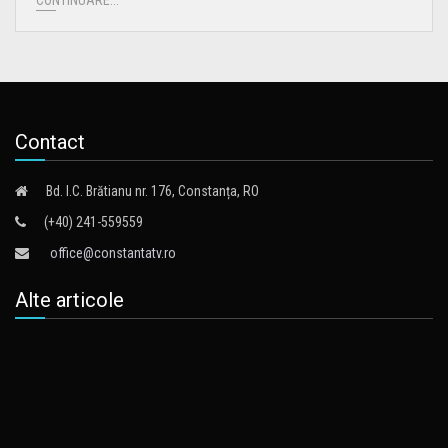
Contact
Bd. I.C. Brătianu nr. 176, Constanța, RO
(+40) 241-559559
office@constantatv.ro
Alte articole