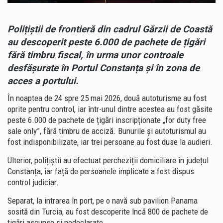
Polițiștii de frontieră din cadrul Gărzii de Coastă
au descoperit peste 6.000 de pachete de țigări
fără timbru fiscal, în urma unor controale
desfășurate în Portul Constanța și în zona de
acces a portului.
În noaptea de 24 spre 25 mai 2026, două autoturisme au fost
oprite pentru control, iar într-unul dintre acestea au fost găsite
peste 6.000 de pachete de țigări inscripționate „for duty free
sale only”, fără timbru de acciză. Bunurile și autoturismul au
fost indisponibilizate, iar trei persoane au fost duse la audieri.
Ulterior, polițiștii au efectuat percheziții domiciliare în județul
Constanța, iar față de persoanele implicate a fost dispus
control judiciar.
Separat, la intrarea în port, pe o navă sub pavilion Panama
sosită din Turcia, au fost descoperite încă 800 de pachete de
țigări ascunse și nedeclarate.