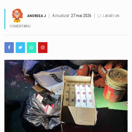
O dronă de dimensiuni mari a explodat sâmbătă dimineață în Bulgaria, în apropierea fostului punct de frontieră Kardam, la aproximativ 100 de metri de granița cu România. Aparatul s-a prăbușit într-un lan de floarea-soarelui, iar în urma exploziei nu au fost înregistrate victime sau pagube. Zona se află în apropierea unor obiective energetice importante, inclusiv a unor stații de compresoare de pe gazoductul Trans-Balkan. Premierul bulgar Rumen Radev a declarat că drona nu a fost detectată de sistemele de apărare aeriană, iar autoritățile încearcă să stabilească tipul și originea acesteia. Autoritățile bulgare au izolat zona și continuă verificările. Ministrul Apărării de…
Actualizat:
27 mai 2026
ANDREEA J
LASATI UN
Un bărbat de 36 de ani din Murfatlar este cercetat de polițiști după ce ar fi fost depistat la volan sub influența băuturilor alcoolice. Potrivit Inspectoratului de Poliție Județean Constanța, incidentul a avut loc la data de 8 august, în jurul orei 1:50, pe strada Ion Creangă din orașul Murfatlar. Polițiștii din cadrul Poliției orașului Murfatlar l-au identificat pe bărbat, iar acesta ar fi refuzat atât testarea cu aparatul etilotest, cât și recoltarea de probe biologice în vederea stabilirii alcoolemiei în sânge. În acest caz, cercetările sunt continuate de polițiști. https://www.constantatv.ro/2026/08/08/accident-cu-sase-masini-pe-a2-bucuresti-constanta-o-persoana-are-nevoie-de-ingrijiri-medicale/
COMENTARIU
Litoralul românesc este la capacitate maximă în acest weekend, când peste 200.000 de turiști se află în stațiunile de la Marea Neagră, potrivit datelor centralizate de operatorii din turism. Hotelurile, apartamentele de vacanță și celelalte structuri de cazare sunt ocupate în proporție de 100%, iar restaurantele, terasele, beach-barurile, cluburile și operatorii de agrement se confruntă cu un aflux important de clienți. Reprezentanții industriei ospitalității consideră că nivelul ridicat de ocupare reprezintă unul dintre cele mai importante momente ale sezonului estival 2026. Corina Martin, președintele Patronatului RESTO Constanța și secretar general al Federației Patronatelor din Industria Ospitalității din România (FPIOR), spune…
Autobuzele de pe linia 102 din Constanța circulă temporar pe un traseu deviat în zona Faleză Nord, după ce autoturismele parcate pe strada Zorelelor împiedică accesul în condiții de siguranță. Potrivit CT BUS, autobuzele nu mai pot circula momentan pe strada Zorelelor din cauza mașinilor parcate în zonă, care îngreunează traficul și accesul vehiculelor de transport public. Reprezentanții CT BUS anunță că linia 102 va reveni pe traseul obișnuit după eliberarea zonei și restabilirea condițiilor necesare pentru circulația autobuzelor.
Traficul se desfășoară cu dificultate, sâmbătă dimineață, pe Autostrada A2, pe sensul București – Constanța, în urma unui accident rutier produs la kilometrul 99, în zona localității Dragoș-Vodă, județul Călărași. Potrivit Centrului INFOTRAFIC din cadrul Inspectoratului General al Poliției Române, în accident au fost implicate șase autovehicule. Acestea au fost scoase în afara benzilor de circulație, însă valorile de trafic sunt ridicate. O persoană necesită îngrijiri medicale. Polițiștii le recomandă șoferilor să circule cu atenție sporită, să evite schimbările bruște de bandă și manevrele riscante și să păstreze o distanță corespunzătoare între autovehicule. De asemenea, conducătorii auto sunt sfătuiți să nu…
Valul de căldură continuă în Dobrogea, iar meteorologii au emis o nouă atenționare Cod galben de temperaturi deosebit de ridicate și caniculă, valabilă sâmbătă, 8 august, între orele 10:00 și 21:00. Potrivit avertizării, temperaturile maxime vor ajunge la 34-36 de grade Celsius, iar disconfortul termic va fi ridicat. Indicele temperatură-umezeală (ITU) va atinge sau va depăși pragul critic de 80 de unități, ceea ce înseamnă condiții dificile pentru organism, în special pentru persoanele vulnerabile. Autoritățile din Constanța au anunțat o serie de măsuri pentru reducerea efectelor temperaturilor ridicate și pentru sprijinirea populației în această perioadă. Ce măsuri sunt luate în…