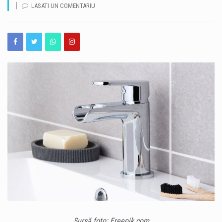
LASATI UN COMENTARIU
România își păstrează ratingul suveran „Baa3”, după ce agenția internațională Moody’s Ratings a reconfirmat calificativul acordat țării. România rămâne astfel în categoria statelor recomandate pentru investiții, însă perspectiva asociată ratingului este în continuare negativă. Decizia Moody’s vine în contextul progreselor înregistrate de România în ceea ce privește reducerea deficitului bugetar. Agenția apreciază că ritmul consolidării fiscale din 2025 și din prima jumătate a anului 2026 a fost mai rapid decât estimările anterioare. Potrivit prognozei Moody’s, deficitul bugetar ar urma să ajungă la 5,8% din PIB în 2026, în scădere cu peste două puncte procentuale față de anul precedent. Evoluția este…
România a obținut o performanță remarcabilă la ediția din 2026 a Olimpiadei Internaționale de Inteligență Artificială (IOAI), desfășurată în perioada 2–8 august, la Astana, în Republica Kazahstan. Lotul național a revenit cu opt medalii – trei de aur, două de argint și trei de bronz, iar România s-a clasat pe locul al patrulea în clasamentul final. La competiție au participat 471 de elevi din 108 țări, ceea ce transformă rezultatul obținut de elevii români într-o performanță importantă la nivel internațional. Printre performerii lotului național se află și Alexandru Thury-Burileanu, elev în clasa a XI-a B la Colegiul Național „Mircea cel Bătrân”…
Cât de bine cunoaștem, de fapt, străduțele pe care trecem aproape zilnic prin Peninsula Constanței? Unele dintre ele ascund povești de acum aproape un secol, iar acestea pot fi descoperite astăzi, în cadrul unui nou tur ghidat gratuit. Muzeul de Istorie Națională și Arheologie Constanța continuă proiectul cultural „Vara la Constanța – Pe străzile mai puțin știute ale orașului”, dedicat istoriei moderne și patrimoniului urban al municipiului. Sâmbătă, 8 august 2026, de la ora 10:00, constănțenii și turiștii sunt invitați la o plimbare prin Peninsula orașului, pornind de la Statuia Lupoaica (Lupa Capitolina), din Piața Ovidiu. Turul va fi susținut…
O avarie produsă vineri, 7 august, la magistrala de alimentare cu apă cu diametrul de 600 de milimetri, în stațiunea Mamaia, în zona Hotelului Piccadilly, afectează alimentarea cu apă în mai multe zone din nordul litoralului. Pentru efectuarea lucrărilor de reparații, echipele RAJA Constanța au fost nevoite să sisteze furnizarea apei potabile în intervalul 19.30 – 02.00. Vor fi afectați consumatorii din zona delimitată de Summerland și Ecluza Năvodari, respectiv cei din Mamaia Sat, Mamaia Nord, zona Tabăra de Copii Năvodari, Depozit 10, UM – Bateria de Coastă, Ecluza Năvodari și SP Midia – Stația de Interconectare Năvodari. Inițial, echipele…
Sursă foto: Freepik.com