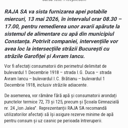
RAJA SA
va sista furnizarea apei potabile
miercuri, 13 mai 2026, în intervalul orar 08.30 –
17.00, pentru remedierea unor avarii apărute la
sistemul de alimentare cu apă din municipiul
Constanța. Potrivit companiei, intervențiile vor
avea loc la intersecțiile străzii București cu
străzile Garofiței și Avram Iancu.
Vor fi afectați consumatorii din perimetrul delimitat de
bulevardul 1 Decembrie 1918 – strada I.G. Duca – strada
Avram Iancu – bulevardul I.C. Brătianu – bulevardul 1
Decembrie 1918, inclusiv străzile adiacente.
De asemenea, vor rămâne fără apă și consumatorii arondați
punctelor termice 72, 73 și 125, precum și
Școala Gimnazială
nr. 24 „Ion Jalea”
. Reprezentanții
RAJA SA
recomandă
utilizatorilor afectați să își asigure rezerve minime de apă
pentru consum și uz casnic pe perioada întreruperii.