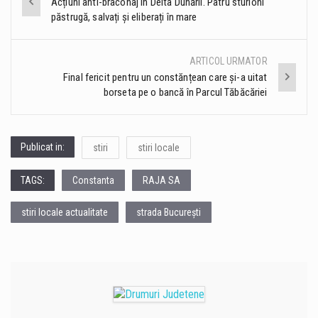
Acțiuni anti-braconaj în Delta Dunării. Patru sturioni
păstrugă, salvați și eliberați în mare
navigation
ARTICOL URMATOR
Final fericit pentru un constănțean care și-a uitat
borseta pe o bancă în Parcul Tăbăcăriei
Publicat in:
stiri
stiri locale
TAGS:
Constanta
RAJA SA
stiri locale actualitate
strada București