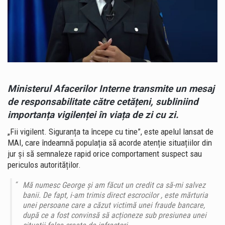
DESPRE
FRAUDELE
CARE
PĂCĂLESC
VICTIMELE
ÎN
CÂTEVA
MINUTE
Ministerul Afacerilor Interne transmite un mesaj
de responsabilitate către cetățeni, subliniind
importanța vigilenței în viața de zi cu zi.
„Fii vigilent. Siguranța ta începe cu tine”, este apelul lansat de
MAI, care îndeamnă populația să acorde atenție situațiilor din
jur și să semnaleze rapid orice comportament suspect sau
periculos autorităților.
Mă numesc George și am făcut un credit ca să-mi salvez
banii. De fapt, i-am trimis direct escrocilor , este mărturia
unei persoane care a căzut victimă unei fraude bancare,
după ce a fost convinsă să acționeze sub presiunea unei