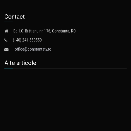
Contact
Bd. I.C. Brătianu nr. 176, Constanța, RO
(+40) 241-559559
office@constantatv.ro
Alte articole