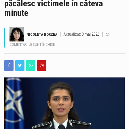
păcălesc victimele în câteva
Traficul se desfășoară cu dificultate, sâmbătă dimineață, pe Autostrada A2, pe sensul București – Constanța, în urma unui accident rutier produs la kilometrul 99, în zona localității Dragoș-Vodă, județul Călărași. Potrivit Centrului INFOTRAFIC din cadrul Inspectoratului General al Poliției Române, în accident au fost implicate șase autovehicule. Acestea au fost scoase în afara benzilor de circulație, însă valorile de trafic sunt ridicate. O persoană necesită îngrijiri medicale. Polițiștii le recomandă șoferilor să circule cu atenție sporită, să evite schimbările bruște de bandă și manevrele riscante și să păstreze o distanță corespunzătoare între autovehicule. De asemenea, conducătorii auto sunt sfătuiți să nu…
minute
Valul de căldură continuă în Dobrogea, iar meteorologii au emis o nouă atenționare Cod galben de temperaturi deosebit de ridicate și caniculă, valabilă sâmbătă, 8 august, între orele 10:00 și 21:00. Potrivit avertizării, temperaturile maxime vor ajunge la 34-36 de grade Celsius, iar disconfortul termic va fi ridicat. Indicele temperatură-umezeală (ITU) va atinge sau va depăși pragul critic de 80 de unități, ceea ce înseamnă condiții dificile pentru organism, în special pentru persoanele vulnerabile. Autoritățile din Constanța au anunțat o serie de măsuri pentru reducerea efectelor temperaturilor ridicate și pentru sprijinirea populației în această perioadă. Ce măsuri sunt luate în…
Actualizat:
3 mai 2026
NICOLETA BORZEA
Operațiunea de scufundare controlată a celei de-a doua barje pe brațul Bala al Dunării s-a încheiat cu succes, după aproximativ 11 ore de la începerea manevrelor. Procedura a fost realizată gradual, sub coordonarea experților, pentru ca barja să fie coborâtă în poziția stabilită în prealabil. Apa a fost pompată în coferdamuri, permițând coborârea lentă a ambarcațiunii până la nivelul suprafeței apei. Ulterior, umplerea controlată a barjei a permis continuarea operațiunii într-un ritm echilibrat, astfel încât poziționarea acesteia să se realizeze în condiții de siguranță. Aceasta este cea de-a doua barjă scufundată controlat în cadrul operațiunii desfășurate pe brațul Bala. Intervenția…
PENTRU
COMENTARIILE SUNT ÎNCHISE
România își păstrează ratingul suveran „Baa3”, după ce agenția internațională Moody’s Ratings a reconfirmat calificativul acordat țării. România rămâne astfel în categoria statelor recomandate pentru investiții, însă perspectiva asociată ratingului este în continuare negativă. Decizia Moody’s vine în contextul progreselor înregistrate de România în ceea ce privește reducerea deficitului bugetar. Agenția apreciază că ritmul consolidării fiscale din 2025 și din prima jumătate a anului 2026 a fost mai rapid decât estimările anterioare. Potrivit prognozei Moody’s, deficitul bugetar ar urma să ajungă la 5,8% din PIB în 2026, în scădere cu peste două puncte procentuale față de anul precedent. Evoluția este…
„AM
FĂCUT
România a obținut o performanță remarcabilă la ediția din 2026 a Olimpiadei Internaționale de Inteligență Artificială (IOAI), desfășurată în perioada 2–8 august, la Astana, în Republica Kazahstan. Lotul național a revenit cu opt medalii – trei de aur, două de argint și trei de bronz, iar România s-a clasat pe locul al patrulea în clasamentul final. La competiție au participat 471 de elevi din 108 țări, ceea ce transformă rezultatul obținut de elevii români într-o performanță importantă la nivel internațional. Printre performerii lotului național se află și Alexandru Thury-Burileanu, elev în clasa a XI-a B la Colegiul Național „Mircea cel Bătrân”…
UN
CREDIT
Cât de bine cunoaștem, de fapt, străduțele pe care trecem aproape zilnic prin Peninsula Constanței? Unele dintre ele ascund povești de acum aproape un secol, iar acestea pot fi descoperite astăzi, în cadrul unui nou tur ghidat gratuit. Muzeul de Istorie Națională și Arheologie Constanța continuă proiectul cultural „Vara la Constanța – Pe străzile mai puțin știute ale orașului”, dedicat istoriei moderne și patrimoniului urban al municipiului. Sâmbătă, 8 august 2026, de la ora 10:00, constănțenii și turiștii sunt invitați la o plimbare prin Peninsula orașului, pornind de la Statuia Lupoaica (Lupa Capitolina), din Piața Ovidiu. Turul va fi susținut…
CA
SĂ-
MI
SALVEZ
BANII…
ȘI
I-
AM
PIERDUT”.
AVERTISMENT