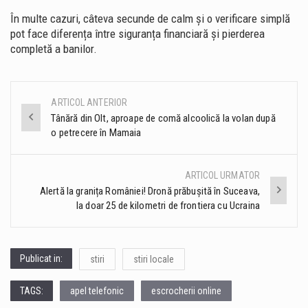
În multe cazuri, câteva secunde de calm și o verificare simplă
pot face diferența între siguranța financiară și pierderea
completă a banilor.
ARTICOL ANTERIOR
Post
Tânără din Olt, aproape de comă alcoolică la volan după
o petrecere în Mamaia
navigation
ARTICOL URMATOR
Alertă la granița României! Dronă prăbușită în Suceava,
la doar 25 de kilometri de frontiera cu Ucraina
Publicat in:
stiri
stiri locale
TAGS:
apel telefonic
escrocherii online