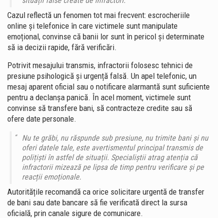
situații false create de infractori.
Cazul reflectă un fenomen tot mai frecvent: escrocheriile
online și telefonice în care victimele sunt manipulate
emoțional, convinse că banii lor sunt în pericol și determinate
să ia decizii rapide, fără verificări.
Potrivit mesajului transmis, infractorii folosesc tehnici de
presiune psihologică și urgență falsă. Un apel telefonic, un
mesaj aparent oficial sau o notificare alarmantă sunt suficiente
pentru a declanșa panică. În acel moment, victimele sunt
convinse să transfere bani, să contracteze credite sau să
ofere date personale.
Nu te grăbi, nu răspunde sub presiune, nu trimite bani și nu
oferi datele tale, este avertismentul principal transmis de
polițiști în astfel de situații. Specialiștii atrag atenția că
infractorii mizează pe lipsa de timp pentru verificare și pe
reacții emoționale.
Autoritățile recomandă ca orice solicitare urgentă de transfer
de bani sau date bancare să fie verificată direct la sursa
oficială, prin canale sigure de comunicare.