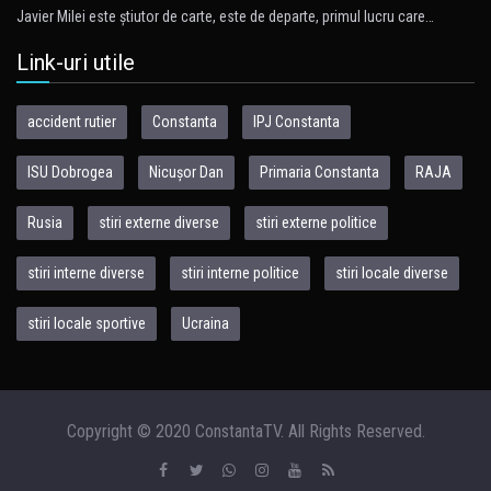
Javier Milei este ştiutor de carte, este de departe, primul lucru care…
Link-uri utile
accident rutier
Constanta
IPJ Constanta
ISU Dobrogea
Nicușor Dan
Primaria Constanta
RAJA
Rusia
stiri externe diverse
stiri externe politice
stiri interne diverse
stiri interne politice
stiri locale diverse
stiri locale sportive
Ucraina
Copyright © 2020 ConstantaTV. All Rights Reserved.