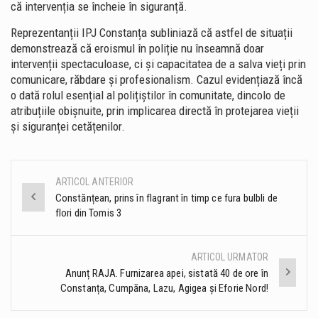
că intervenția se încheie în siguranță.
Reprezentanții IPJ Constanța subliniază că astfel de situații
demonstrează că eroismul în poliție nu înseamnă doar
intervenții spectaculoase, ci și capacitatea de a salva vieți prin
comunicare, răbdare și profesionalism. Cazul evidențiază încă
o dată rolul esențial al polițiștilor în comunitate, dincolo de
atribuțiile obișnuite, prin implicarea directă în protejarea vieții
și siguranței cetățenilor.
ARTICOL ANTERIOR
Post
Constănțean, prins în flagrant în timp ce fura bulbli de
flori din Tomis 3
navigation
ARTICOL URMATOR
Anunț RAJA. Furnizarea apei, sistată 40 de ore în
Constanța, Cumpăna, Lazu, Agigea și Eforie Nord!