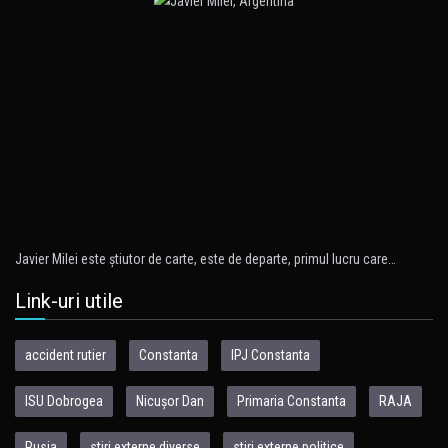
Javier Milei este ştiutor de carte, este de departe, primul lucru care…
Link-uri utile
accident rutier
Constanta
IPJ Constanta
ISU Dobrogea
Nicușor Dan
Primaria Constanta
RAJA
Rusia
stiri externe diverse
stiri externe politice