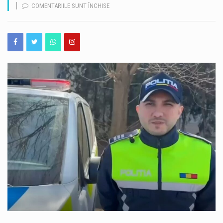
PENTRU
COMENTARIILE SUNT ÎNCHISE
ALEXANDRU
Debitul Dunării la intrarea în țară a ajuns la un nou minim istoric, de 1.400 de metri cubi pe secundă, iar valoarea se va menține în această săptămână. Potrivit prognozei hidrologice actualizate, după o perioadă de staționare până pe 12 august, debitul va începe să crească din 13 august, când este estimat la 1.450 mc/s. Situația hidrologică rămâne dificilă, însă evoluția prognozată oferă câteva zile suplimentare importante pentru gestionarea debitelor extrem de scăzute ale Dunării și pentru menținerea condițiilor necesare funcționării CNE Cernavodă. Nivelul Dunării la Cernavodă a mai scăzut cu 2 centimetri La Cernavodă, nivelul Dunării a scăzut cu…
GEORGIAN
STANCU,
Inspectorii Autorității Naționale pentru Protecția Consumatorilor au aplicat amenzi de peste 3 milioane de lei în urma controalelor desfășurate în perioada 3-7 august. Acțiunile au vizat verificarea siguranței produselor și a calității serviciilor oferite consumatorilor. În cele cinci zile de controale, comisarii ANPC au aplicat 611 amenzi contravenționale, în valoare totală de peste 3 milioane de lei. Au fost date, de asemenea, 478 de avertismente. Valoarea totală a produselor verificate de inspectorii ANPC a depășit 3,8 milioane de lei. Printre cele mai frecvente probleme constatate s-au numărat comercializarea produselor expirate și nerespectarea condițiilor de depozitare. Inspectorii au găsit carne și…
POLIȚIST
DIN
O nouă creșă de stat a fost inaugurată la Techirghiol, în prezența ministrului Dezvoltării, Lucrărilor Publice și Administrației, Cseke Attila. Unitatea a fost construită prin Programul guvernamental de construire de creșe „Sfânta Ana”, derulat cu finanțarea Ministerului Dezvoltării. Noua creșă pune la dispoziția familiilor din Techirghiol 40 de locuri pentru copii, contribuind la extinderea infrastructurii de educație timpurie din județul Constanța. Potrivit Ministerului Dezvoltării, aceasta este cea de-a treia creșă din județul Constanța realizată prin programul guvernamental „Sfânta Ana”. Unitatea este una modernă și eficientă din punct de vedere energetic, fiind concepută pentru a răspunde nevoilor copiilor și ale familiilor…
CONSTANȚA,
A
În ultima perioadă, pe Autostrada A2 au fost descoperite în mod repetat obiecte metalice confecționate artizanal, ajunse pe partea carosabilă. Acestea pot reprezenta un risc major pentru participanții la trafic, întrucât pot provoca explozii ale anvelopelor, pene de cauciuc și chiar imobilizarea vehiculelor. Echipele Direcției Regionale de Drumuri și Poduri Constanța intervin permanent pentru identificarea și îndepărtarea obiectelor de pe autostradă, astfel încât circulația să se desfășoare în condiții de siguranță. Potrivit reprezentanților DRDP Constanța, în cele mai multe situații, obiectele metalice ajung pe carosabil din cauza încărcăturilor care nu sunt asigurate corespunzător. O situație întâlnită în special în cazul…
SALVAT
VIAȚA
UNUI
ADOLESCENT
PRINTR-
UN
APEL
LA
112