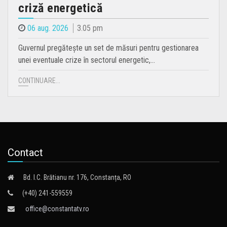
criză energetică
06 aug. 2026
3.05 pm
Guvernul pregătește un set de măsuri pentru gestionarea
unei eventuale crize în sectorul energetic,…
CONTINUARE...
Contact
Bd. I.C. Brătianu nr. 176, Constanța, RO
(+40) 241-559559
office@constantatv.ro