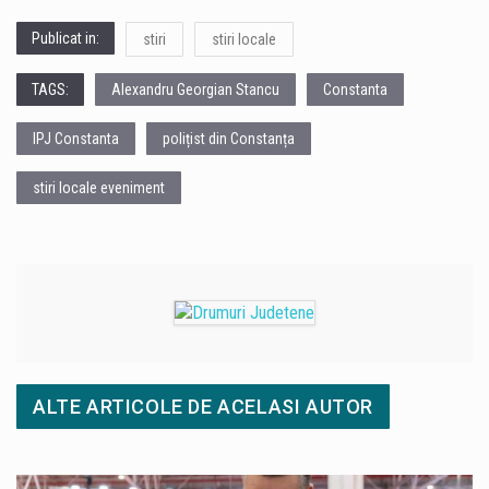
Publicat in:
stiri
stiri locale
TAGS:
Alexandru Georgian Stancu
Constanta
IPJ Constanta
polițist din Constanța
stiri locale eveniment
ALTE ARTICOLE DE ACELASI AUTOR