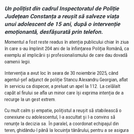
Un polițist din cadrul
Inspectoratul de Poliție
Județean Constanța
a reușit să salveze viața
unui adolescent de 15 ani, după o intervenție
emoționantă, desfășurată prin telefon.
Momentul a fost reste readus în atenția publicului chiar în ziua
în care s-au împlinit 204 ani de la înființarea
Poliția Română
, ca
exemplu al implicării și profesionalismului de care dau dovadă
oamenii legii.
Intervenția a avut loc în seara de 30 noiembrie 2025, când
agentul-șef adjunct de poliție Stancu Alexandru Georgian, aflat
în serviciu ca dispecer, a preluat un apel la 112. La celălalt
capăt al firului se afla un minor care își exprima intenția de a
recurge la un gest extrem.
Cu mult calm și empatie, polițistul a reușit să stabilească o
conexiune cu adolescentul, l-a ascultat și l-a convins să
renunțe la decizia sa. În paralel, a coordonat echipajul din
teren, ghidându-l până la locuința tânărului, pentru a se asigura