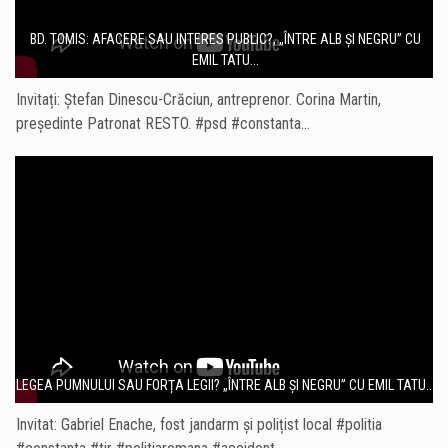
BD. TOMIS: AFACERE SAU INTERES PUBLIC?, „ÎNTRE ALB ȘI NEGRU” CU
EMIL TATU...
Invitați: Ștefan Dinescu-Crăciun, antreprenor. Corina Martin,
președinte Patronat RESTO. #psd #constanta…
LEGEA PUMNULUI SAU FORȚA LEGII? „ÎNTRE ALB ȘI NEGRU” CU EMIL TATU...
Invitat: Gabriel Enache, fost jandarm și polițist local #politia