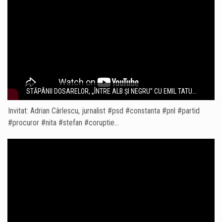
STĂPÂNII DOSARELOR, „ÎNTRE ALB ȘI NEGRU” CU EMIL TATU...
Invitat: Adrian Cârlescu, jurnalist #psd #constanta #pnl #partid
#procuror #nita #stefan #coruptie…