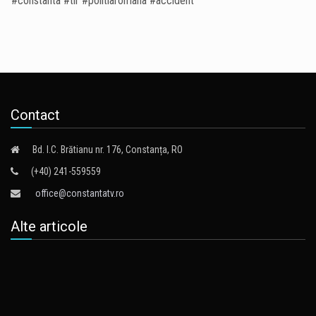
#constanta #tir #politiaromana #accident
Contact
Bd. I.C. Brătianu nr. 176, Constanța, RO
(+40) 241-559559
office@constantatv.ro
Alte articole