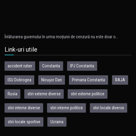
Înlăturarea guvernului în urma moţiunii de cenzură nu este doar o…
Link-uri utile
accident rutier
Constanta
IPJ Constanta
ISU Dobrogea
Nicușor Dan
Primaria Constanta
RAJA
Rusia
stiri externe diverse
stiri externe politice
stiri interne diverse
stiri interne politice
stiri locale diverse
stiri locale sportive
Ucraina