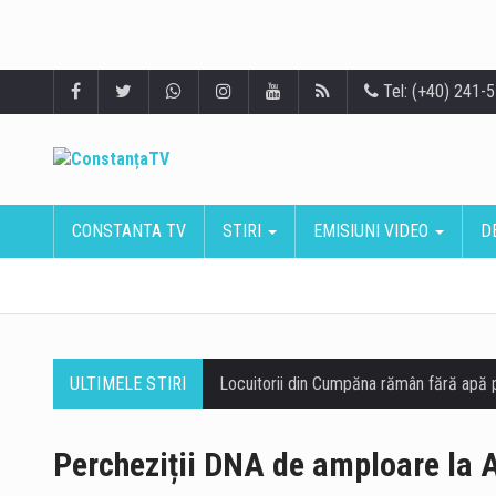
Tel: (+40) 241-
CONSTANTA TV
STIRI
EMISIUNI VIDEO
D
ULTIMELE STIRI
Percheziții DNA de amploare la