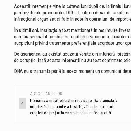
Această intervenție vine la câteva luni după ce, la finalul l
percheziții ale procurorilor DIICOT într-un dosar de amploare 
infracțional organizat și fals în acte în operațiuni de import-
În ultimii ani, instituția a fost menționată în mai multe investi
care au semnalat posibile nereguli în gestionarea fluxurilor de
suspiciuni privind tratamente preferențiale acordate unor op
De asemenea, au existat acuzații venite din interiorul sistemu
de corupție, însă aceste informații nu au fost confirmate ofici
DNA nu a transmis până la acest moment un comunicat detalia
ARTICOL ANTERIOR
Post
România a intrat oficial în recesiune. Rata anuală a
inflaţiei în luna aprilie a fost 10,7%, cele mai mari
navigation
creşteri de preţuri la energie, chirii, cafea și ouă