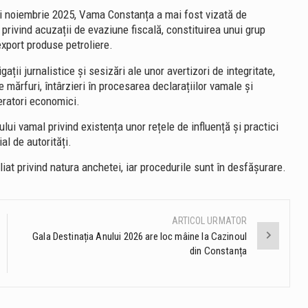
unii noiembrie 2025, Vama Constanța a mai fost vizată de
privind acuzații de evaziune fiscală, constituirea unui grup
export produse petroliere.
gații jurnalistice și sesizări ale unor avertizori de integritate,
 mărfuri, întârzieri în procesarea declarațiilor vamale și
eratori economici.
lui vamal privind existența unor rețele de influență și practici
al de autorități.
t privind natura anchetei, iar procedurile sunt în desfășurare.
ARTICOL URMATOR
Gala Destinația Anului 2026 are loc mâine la Cazinoul
din Constanța