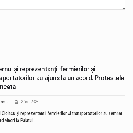
rnul şi reprezentanţii fermierilor şi
sportatorilor au ajuns la un acord. Protestele
înceta
eea J
2 feb., 2024
 Ciolacu și reprezentanții fermierilor și transportatorilor au semnat
rd vineri la Palatul…