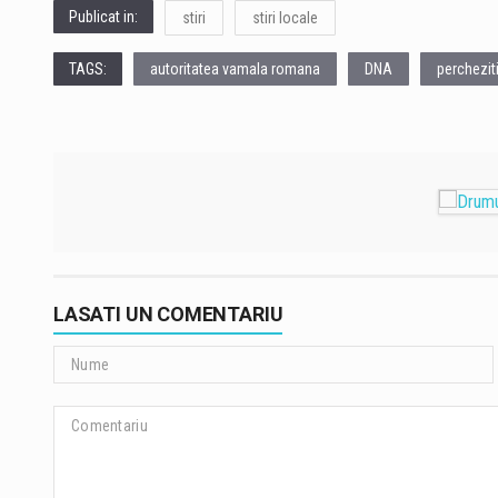
Publicat in:
stiri
stiri locale
TAGS:
autoritatea vamala romana
DNA
percheziti
LASATI UN COMENTARIU