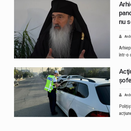
Arhi
pand
nu s
Andr
Arhiepi
într-o
Acţi
şofe
Andr
Polițiș
acțiun