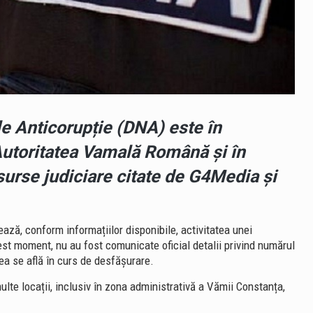
le Anticorupție (DNA) este în
Autoritatea Vamală Română și în
surse judiciare citate de G4Media și
ză, conform informațiilor disponibile, activitatea unei
st moment, nu au fost comunicate oficial detalii privind numărul
nea se află în curs de desfășurare.
multe locații, inclusiv în zona administrativă a Vămii Constanța,