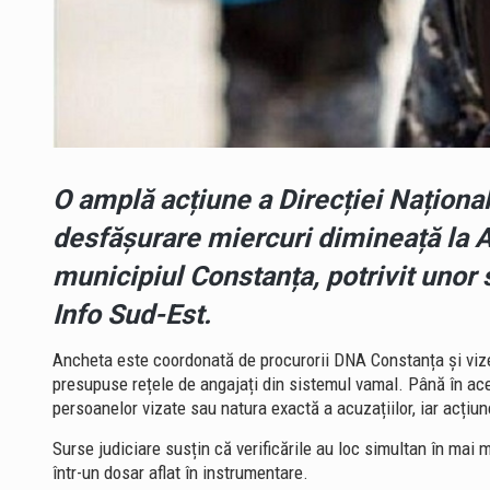
O amplă acțiune a Direcției Naționa
desfășurare miercuri dimineață la 
municipiul Constanța, potrivit unor 
Info Sud-Est.
Ancheta este coordonată de procurorii DNA Constanța și vizea
presupuse rețele de angajați din sistemul vamal. Până în ace
persoanelor vizate sau natura exactă a acuzațiilor, iar acțiu
Surse judiciare susțin că verificările au loc simultan în mai 
într-un dosar aflat în instrumentare.