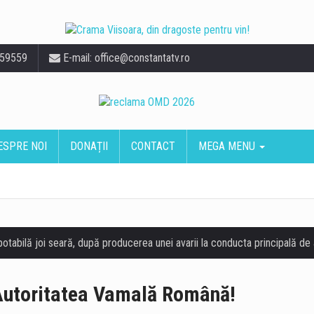
559559
E-mail:
office@constantatv.ro
ESPRE NOI
DONAȚII
CONTACT
MEGA MENU
 Autoritatea Vamală Română!