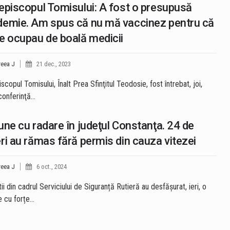
episcopul Tomisului: A fost o presupusă
emie. Am spus că nu mă vaccinez pentru că
e ocupau de boală medicii
eea J
21 dec., 2023
scopul Tomisului, Înalt Prea Sfinţitul Teodosie, fost întrebat, joi,
 conferinţă…
une cu radare în judeţul Constanţa. 24 de
ri au rămas fără permis din cauza vitezei
eea J
6 oct., 2024
tii din cadrul Serviciului de Siguranță Rutieră au desfășurat, ieri, o
e cu forțe…