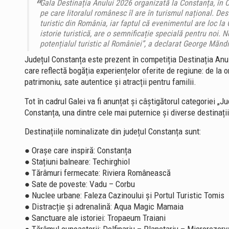
Gala Destinația Anului 2026 organizată la Constanța, în C
pe care litoralul românesc îl are în turismul național. De
turistic din România, iar faptul că evenimentul are loc l
istorie turistică, are o semnificație specială pentru noi.
potențialul turistic al României”, a declarat George Mă
Județul Constanța este prezent în competiția Destinația Anului
care reflectă bogăția experiențelor oferite de regiune: de la o
patrimoniu, sate autentice și atracții pentru familii.
Tot în cadrul Galei va fi anunțat și câștigătorul categoriei „J
Constanța, una dintre cele mai puternice și diverse destinații
Destinațiile nominalizate din județul Constanța sunt:
● Orașe care inspiră: Constanța
● Stațiuni balneare: Techirghiol
● Tărâmuri fermecate: Riviera Românească
● Sate de poveste: Vadu – Corbu
● Nuclee urbane: Faleza Cazinoului și Portul Turistic Tomis
● Distracție și adrenalină: Aqua Magic Mamaia
● Sanctuare ale istoriei: Tropaeum Traiani