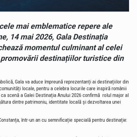
e cele mai emblematice repere ale
ne, 14 mai 2026, Gala Destinația
chează momentul culminant al celei
romovării destinațiilor turistice din
imbolică, Gala va aduce împreună reprezentanți ai destinațiilor din
i comunități locale, pentru a celebra locurile care inspiră românii
ca scenă a Galei Destinația Anului 2026 confirmă rolul major al
gătura dintre patrimoniu, identitate locală și dezvoltarea unei
stanța, într-un an cu semnificație specială pentru destinație: