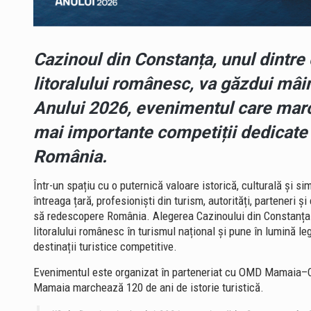
Cazinoul din Constanța, unul dintr
litoralului românesc, va găzdui mâi
Anului 2026, evenimentul care mar
mai importante competiții dedicate p
România.
Într-un spațiu cu o puternică valoare istorică, culturală și s
întreaga țară, profesioniști din turism, autorități, parteneri ș
să redescopere România. Alegerea Cazinoului din Constanța 
litoralului românesc în turismul național și pune în lumină le
destinații turistice competitive.
Evenimentul este organizat în parteneriat cu OMD Mamaia–Con
Mamaia marchează 120 de ani de istorie turistică.