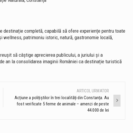
ație Naturală, Constanța
de destinație completă, capabilă să ofere experiențe pentru toate
 și wellness, patrimoniu istoric, natură, gastronomie locală,
ușit să câștige aprecierea publicului, a juriului și a
n de an la consolidarea imaginii României ca destinație turistică
ARTICOL URMATOR
Acțiune a polițiștilor în trei localități din Constanța. Au
fost verificate 5 ferme de animale – amenzi de peste
44.000 de lei