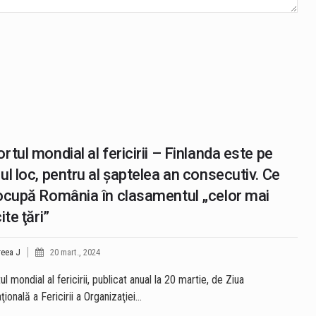
rtul mondial al fericirii – Finlanda este pe
ul loc, pentru al şaptelea an consecutiv. Ce
ocupă România în clasamentul „celor mai
ite ţări”
eea J
20 mart., 2024
l mondial al fericirii, publicat anual la 20 martie, de Ziua
ţională a Fericirii a Organizaţiei…