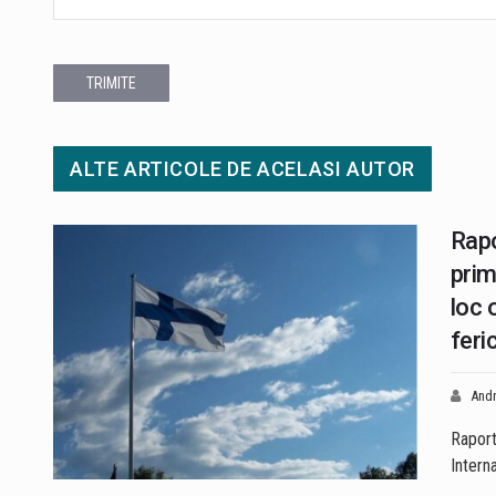
TRIMITE
ALTE ARTICOLE DE ACELASI AUTOR
Rapo
prim
loc 
feric
Andr
Raportu
Interna