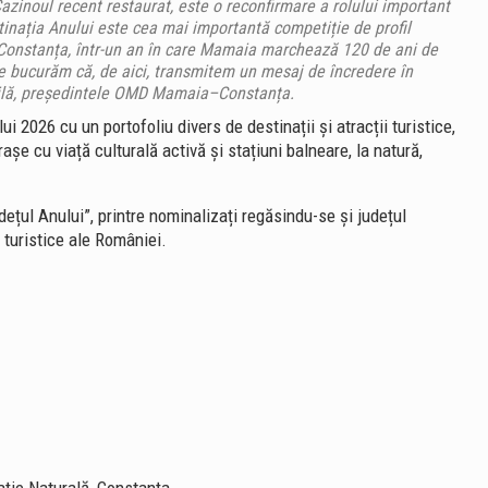
azinoul recent restaurat, este o reconfirmare a rolului important
stinația Anului este cea mai importantă competiție de profil
a Constanța, într-un an în care Mamaia marchează 120 de ani de
 Ne bucurăm că, de aici, transmitem un mesaj de încredere în
ndilă, președintele OMD Mamaia–Constanța.
 2026 cu un portofoliu divers de destinații și atracții turistice,
rașe cu viață culturală activă și stațiuni balneare, la natură,
udețul Anului”, printre nominalizați regăsindu-se și județul
 turistice ale României.