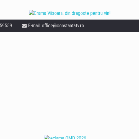
559559
E-mail:
office@constantatv.ro