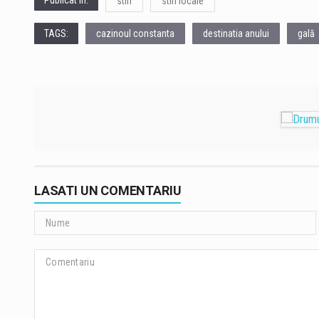
Publicat in:
stiri
stiri locale
TAGS:
cazinoul constanta
destinatia anului
gală
LASATI UN COMENTARIU