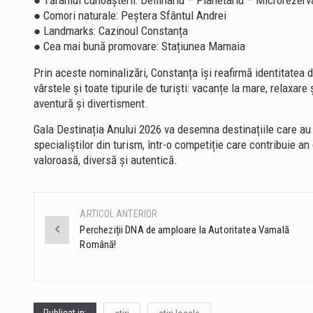
● Tărâmul cunoașterii: Delfinariu – Planetariu – Microrezerv
● Comori naturale: Peștera Sfântul Andrei
● Landmarks: Cazinoul Constanța
● Cea mai bună promovare: Stațiunea Mamaia
Prin aceste nominalizări, Constanța își reafirmă identitatea 
vârstele și toate tipurile de turiști: vacanțe la mare, relaxare
aventură și divertisment.
Gala Destinația Anului 2026 va desemna destinațiile care au re
specialiștilor din turism, într-o competiție care contribuie a
valoroasă, diversă și autentică.
ARTICOL ANTERIOR
Post
Percheziții DNA de amploare la Autoritatea Vamală
Română!
navigation