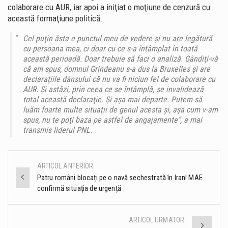
colaborare cu AUR, iar apoi a iniţiat o moţiune de cenzură cu
această formaţiune politică.
Cel puţin ăsta e punctul meu de vedere şi nu are legătură
cu persoana mea, ci doar cu ce s-a întâmplat în toată
această perioadă. Doar trebuie să faci o analiză. Gândiţi-vă
că am spus, domnul Grindeanu s-a dus la Bruxelles şi are
declaraţiile dânsului că nu va fi niciun fel de colaborare cu
AUR. Şi astăzi, prin ceea ce se întâmplă, se invalidează
total această declaraţie. Şi aşa mai departe. Putem să
luăm foarte multe situaţii de genul acesta şi, aşa cum v-am
spus, nu te poţi baza pe astfel de angajamente”, a mai
transmis liderul PNL.
ARTICOL ANTERIOR
Post
Patru români blocați pe o navă sechestrată în Iran! MAE
confirmă situația de urgență
navigation
ARTICOL URMATOR