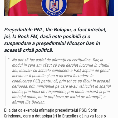
PSD”
Preşedintele PNL, Ilie Bolojan, a fost întrebat,
joi, la Rock FM, dacă este posibilă şi o
suspendare a preşedintelui Nicuşor Dan în
această criză politică.
Nu pot să fac astfel de afirmaţii cu certitudine. Dar, la
modul în care am văzut că s-au derulat lucrurile în ultimii
ani, inclusiv cu actuala conducere a PSD, acţiuni de genul
acesta ar fi posibile şi eu n-aş avea încredere în
conducerea PSD, pentru că, prin tot ce au făcut în această
perioadă, prin minciunile pe care le-au vehiculat în spaţiul
public, prin lipsa de răspundere, prin dubla măsură şi prin
limbajul dublu, nu te poţi baza pe astfel de afirmaţii”, a
afirmat Ilie Bolojan.
El a dat ca exemplu afirmaţia preşedintelui PSD, Sorin
Grindeanu, care a dat asigurări la Bruxelles că nu va face o