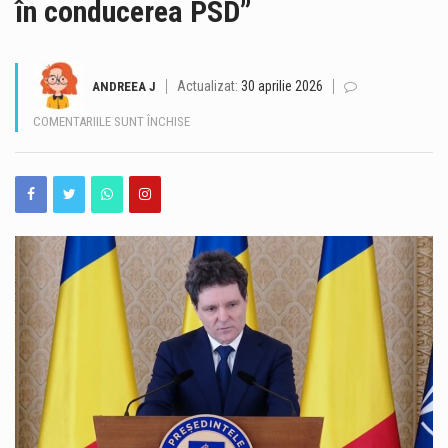
în conducerea PSD”
Traficul se desfășoară cu dificultate, sâmbătă dimineață, pe Autostrada A2, pe sensul București – Constanța, în urma unui accident rutier produs la kilometrul 99, în zona localității Dragoș-Vodă, județul Călărași. Potrivit Centrului INFOTRAFIC din cadrul Inspectoratului General al Poliției Române, în accident au fost implicate șase autovehicule. Acestea au fost scoase în afara benzilor de circulație, însă valorile de trafic sunt ridicate. O persoană necesită îngrijiri medicale. Polițiștii le recomandă șoferilor să circule cu atenție sporită, să evite schimbările bruște de bandă și manevrele riscante și să păstreze o distanță corespunzătoare între autovehicule. De asemenea, conducătorii auto sunt sfătuiți să nu…
Valul de căldură continuă în Dobrogea, iar meteorologii au emis o nouă atenționare Cod galben de temperaturi deosebit de ridicate și caniculă, valabilă sâmbătă, 8 august, între orele 10:00 și 21:00. Potrivit avertizării, temperaturile maxime vor ajunge la 34-36 de grade Celsius, iar disconfortul termic va fi ridicat. Indicele temperatură-umezeală (ITU) va atinge sau va depăși pragul critic de 80 de unități, ceea ce înseamnă condiții dificile pentru organism, în special pentru persoanele vulnerabile. Autoritățile din Constanța au anunțat o serie de măsuri pentru reducerea efectelor temperaturilor ridicate și pentru sprijinirea populației în această perioadă. Ce măsuri sunt luate în…
Actualizat:
30 aprilie 2026
ANDREEA J
Operațiunea de scufundare controlată a celei de-a doua barje pe brațul Bala al Dunării s-a încheiat cu succes, după aproximativ 11 ore de la începerea manevrelor. Procedura a fost realizată gradual, sub coordonarea experților, pentru ca barja să fie coborâtă în poziția stabilită în prealabil. Apa a fost pompată în coferdamuri, permițând coborârea lentă a ambarcațiunii până la nivelul suprafeței apei. Ulterior, umplerea controlată a barjei a permis continuarea operațiunii într-un ritm echilibrat, astfel încât poziționarea acesteia să se realizeze în condiții de siguranță. Aceasta este cea de-a doua barjă scufundată controlat în cadrul operațiunii desfășurate pe brațul Bala. Intervenția…
PENTRU
COMENTARIILE SUNT ÎNCHISE
BOLOJAN
CREDE
România își păstrează ratingul suveran „Baa3”, după ce agenția internațională Moody’s Ratings a reconfirmat calificativul acordat țării. România rămâne astfel în categoria statelor recomandate pentru investiții, însă perspectiva asociată ratingului este în continuare negativă. Decizia Moody’s vine în contextul progreselor înregistrate de România în ceea ce privește reducerea deficitului bugetar. Agenția apreciază că ritmul consolidării fiscale din 2025 și din prima jumătate a anului 2026 a fost mai rapid decât estimările anterioare. Potrivit prognozei Moody’s, deficitul bugetar ar urma să ajungă la 5,8% din PIB în 2026, în scădere cu peste două puncte procentuale față de anul precedent. Evoluția este…
CĂ
ESTE
România a obținut o performanță remarcabilă la ediția din 2026 a Olimpiadei Internaționale de Inteligență Artificială (IOAI), desfășurată în perioada 2–8 august, la Astana, în Republica Kazahstan. Lotul național a revenit cu opt medalii – trei de aur, două de argint și trei de bronz, iar România s-a clasat pe locul al patrulea în clasamentul final. La competiție au participat 471 de elevi din 108 țări, ceea ce transformă rezultatul obținut de elevii români într-o performanță importantă la nivel internațional. Printre performerii lotului național se află și Alexandru Thury-Burileanu, elev în clasa a XI-a B la Colegiul Național „Mircea cel Bătrân”…
„POSIBILĂ”
SUSPENDAREA
Cât de bine cunoaștem, de fapt, străduțele pe care trecem aproape zilnic prin Peninsula Constanței? Unele dintre ele ascund povești de acum aproape un secol, iar acestea pot fi descoperite astăzi, în cadrul unui nou tur ghidat gratuit. Muzeul de Istorie Națională și Arheologie Constanța continuă proiectul cultural „Vara la Constanța – Pe străzile mai puțin știute ale orașului”, dedicat istoriei moderne și patrimoniului urban al municipiului. Sâmbătă, 8 august 2026, de la ora 10:00, constănțenii și turiștii sunt invitați la o plimbare prin Peninsula orașului, pornind de la Statuia Lupoaica (Lupa Capitolina), din Piața Ovidiu. Turul va fi susținut…
PREŞEDINTELUI
NICUŞOR
DAN:
„N-
AŞ
AVEA
ÎNCREDERE
ÎN
CONDUCEREA