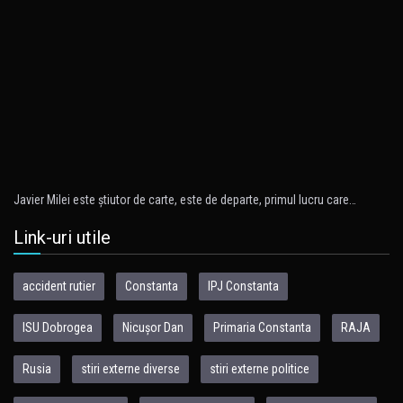
Javier Milei este ştiutor de carte, este de departe, primul lucru care…
Link-uri utile
accident rutier
Constanta
IPJ Constanta
ISU Dobrogea
Nicușor Dan
Primaria Constanta
RAJA
Rusia
stiri externe diverse
stiri externe politice