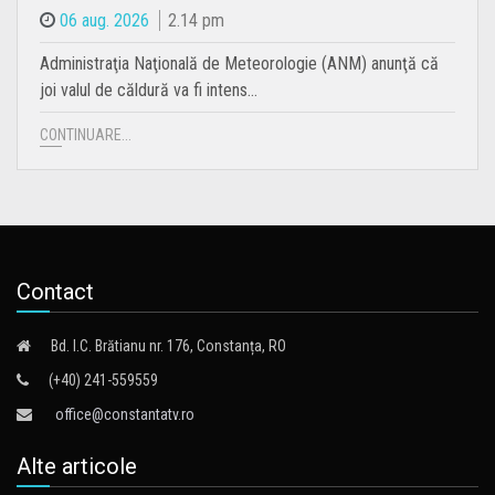
06 aug. 2026
2.14 pm
Administraţia Naţională de Meteorologie (ANM) anunţă că
joi valul de căldură va fi intens…
CONTINUARE...
Contact
Bd. I.C. Brătianu nr. 176, Constanța, RO
(+40) 241-559559
office@constantatv.ro
Alte articole