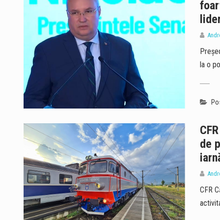
foar
lide
Andr
Președ
la o p
Pos
CFR 
de p
iarn
Andr
CFR Că
activi