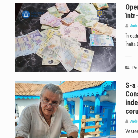
Oper
într
Andr
În cad
Înalta
Pos
S-a 
Cons
inde
coru
Andr
Vestea