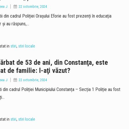
eea J
22 octombrie, 2024
tii din cadrul Poliției Orașului Eforie au fost prezenți în educaţia
or și au răspuns,…
tat in
stiri
,
stiri locale
ărbat de 53 de ani, din Constanţa, este
at de familie: l-aţi văzut?
eea J
22 octombrie, 2024
ti din cadrul Poliției Municipiului Constanța – Secția 1 Poliție au fost
ți…
tat in
stiri
,
stiri locale