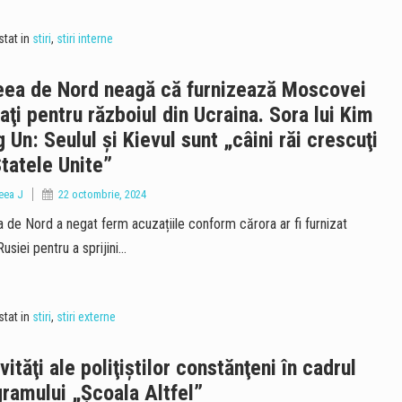
tat in
stiri
,
stiri interne
eea de Nord neagă că furnizează Moscovei
aţi pentru războiul din Ucraina. Sora lui Kim
 Un: Seulul şi Kievul sunt „câini răi crescuţi
tatele Unite”
eea J
22 octombrie, 2024
 de Nord a negat ferm acuzațiile conform cărora ar fi furnizat
usiei pentru a sprijini…
tat in
stiri
,
stiri externe
vităţi ale poliţiştilor constănţeni în cadrul
ramului „Şcoala Altfel”