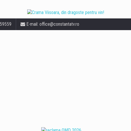
559559
E-mail:
office@constantatv.ro