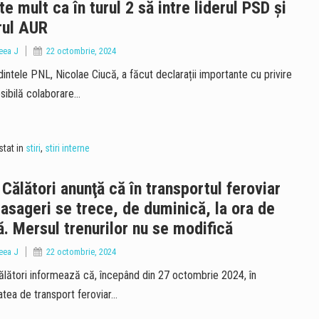
te mult ca în turul 2 să intre liderul PSD şi
rul AUR
eea J
22 octombrie, 2024
intele PNL, Nicolae Ciucă, a făcut declarații importante cu privire
osibilă colaborare…
tat in
stiri
,
stiri interne
Călători anunţă că în transportul feroviar
asageri se trece, de duminică, la ora de
ă. Mersul trenurilor nu se modifică
eea J
22 octombrie, 2024
lători informează că, începând din 27 octombrie 2024, în
tatea de transport feroviar…