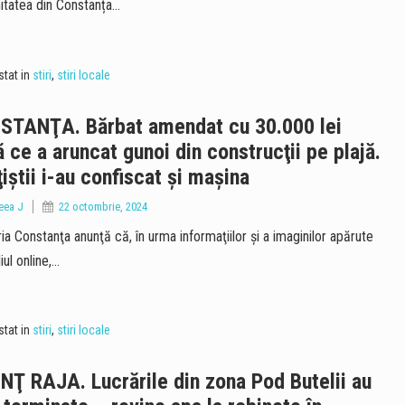
tatea din Constanța…
tat in
stiri
,
stiri locale
STANŢA. Bărbat amendat cu 30.000 lei
 ce a aruncat gunoi din construcţii pe plajă.
ţiştii i-au confiscat şi maşina
eea J
22 octombrie, 2024
ia Constanţa anunţă că, în urma informaţiilor şi a imaginilor apărute
iul online,…
tat in
stiri
,
stiri locale
Ţ RAJA. Lucrările din zona Pod Butelii au