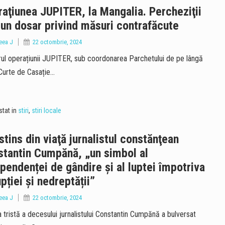
aţiunea JUPITER, la Mangalia. Percheziţii
-un dosar privind măsuri contrafăcute
eea J
22 octombrie, 2024
rul operațiunii JUPITER, sub coordonarea Parchetului de pe lângă
 Curte de Casație…
tat in
stiri
,
stiri locale
stins din viaţă jurnalistul constănţean
tantin Cumpănă, „un simbol al
pendenței de gândire și al luptei împotriva
pției și nedreptății”
eea J
22 octombrie, 2024
 tristă a decesului jurnalistului Constantin Cumpănă a bulversat