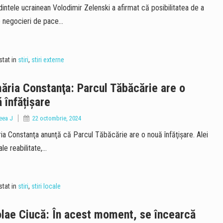
intele ucrainean Volodimir Zelenski a afirmat că posibilitatea de a
 negocieri de pace…
tat in
stiri
,
stiri externe
ăria Constanţa: Parcul Tăbăcărie are o
 înfățișare
eea J
22 octombrie, 2024
ia Constanţa anunţă că Parcul Tăbăcărie are o nouă înfăţişare. Alei
le reabilitate,…
tat in
stiri
,
stiri locale
lae Ciucă: În acest moment, se încearcă