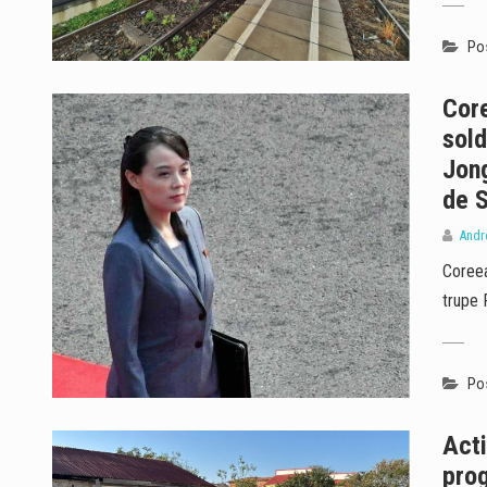
Pos
Cor
sold
Jong
de S
Andr
Coreea
trupe R
Pos
Acti
prog