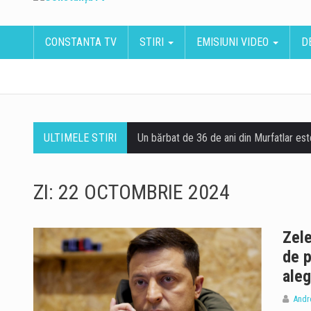
CONSTANTA TV
STIRI
EMISIUNI VIDEO
D
ULTIMELE STIRI
ZI:
22 OCTOMBRIE 2024
Zele
de p
aleg
Andr