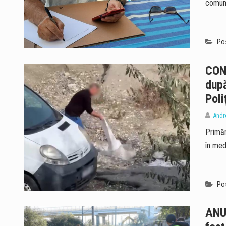
comuni
Pos
CON
după
Poli
Andr
Primăr
în med
Pos
ANUN