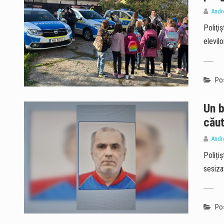
Andr
Poliţiş
elevil
Pos
Un b
căut
Andr
Polițiș
sesiza
Pos