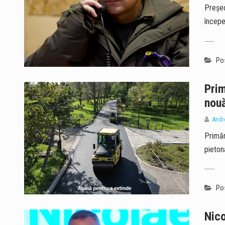
Președ
începe
Pos
Prim
nouă
Andr
Primăr
pietona
Pos
Nico