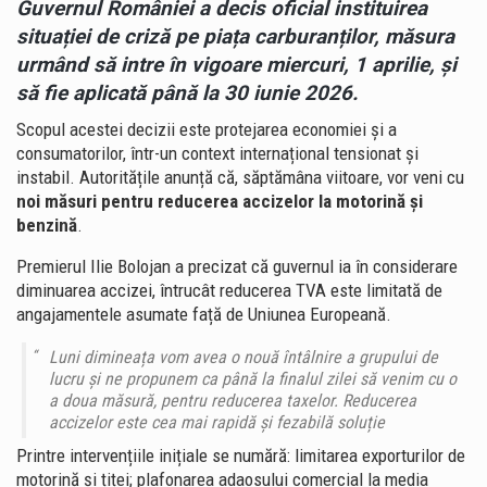
Guvernul României a decis oficial instituirea
situației de criză pe piața carburanților, măsura
urmând să intre în vigoare miercuri, 1 aprilie, și
să fie aplicată până la 30 iunie 2026.
Scopul acestei decizii este protejarea economiei și a
consumatorilor, într-un context internațional tensionat și
instabil. Autoritățile anunță că, săptămâna viitoare, vor veni cu
noi măsuri pentru reducerea accizelor la motorină și
benzină
.
Premierul Ilie Bolojan a precizat că guvernul ia în considerare
diminuarea accizei, întrucât reducerea TVA este limitată de
angajamentele asumate față de Uniunea Europeană.
Luni dimineața vom avea o nouă întâlnire a grupului de
lucru și ne propunem ca până la finalul zilei să venim cu o
a doua măsură, pentru reducerea taxelor. Reducerea
accizelor este cea mai rapidă și fezabilă soluție
Printre intervențiile inițiale se numără: limitarea exporturilor de
motorină și țiței; plafonarea adaosului comercial la media