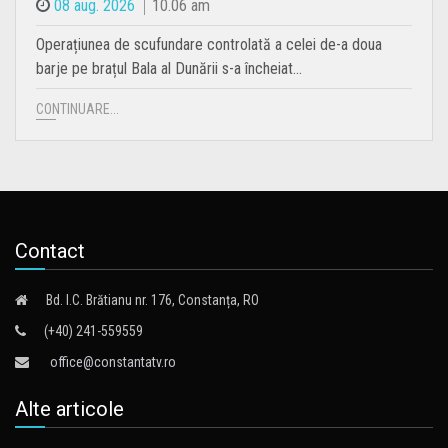
08 aug. 2026
10.06 am
Operațiunea de scufundare controlată a celei de-a doua
barje pe brațul Bala al Dunării s-a încheiat…
CONTINUARE...
Contact
Bd. I.C. Brătianu nr. 176, Constanța, RO
(+40) 241-559559
office@constantatv.ro
Alte articole