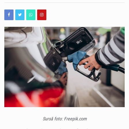
DE
O avarie produsă vineri, 7 august, la magistrala de alimentare cu apă cu diametrul de 600 de milimetri, în stațiunea Mamaia, în zona Hotelului Piccadilly, afectează alimentarea cu apă în mai multe zone din nordul litoralului. Pentru efectuarea lucrărilor de reparații, echipele RAJA Constanța au fost nevoite să sisteze furnizarea apei potabile în intervalul 19.30 – 02.00. Vor fi afectați consumatorii din zona delimitată de Summerland și Ecluza Năvodari, respectiv cei din Mamaia Sat, Mamaia Nord, zona Tabăra de Copii Năvodari, Depozit 10, UM – Bateria de Coastă, Ecluza Năvodari și SP Midia – Stația de Interconectare Năvodari. Inițial, echipele…
CRIZĂ
PE
Seceta își face tot mai mult simțite efectele în România, iar numărul comunităților afectate de lipsa apei este în creștere. Potrivit Administrației Naționale „Apele Române”, 133 de localități din 14 județe au în prezent restricții în alimentarea cu apă prin sistemele centralizate, pe fondul diminuării resurselor disponibile. Cele mai multe localități afectate se află în județele Neamț, cu 39 de localități, și Bihor, cu 30 de localități. Specialiștii Apele Române explică situația prin deficitul de precipitații și temperaturile ridicate din ultimele luni, care pun o presiune tot mai mare asupra resurselor de apă. Situația este deosebit de dificilă în Bihor, unde…
PIAȚA
CARBURANȚILOR,
INSTITUITĂ
Probleme în stațiunea Mamaia, unde asfaltul s-a surpat îîn zona Hotelului Piccadilly. Surparea afectează banda 1 de circulație, iar echipajele de intervenție au fost solicitate pentru asigurarea măsurilor de prevenire și stingere a incendiilor (PSI). Șoferii care circulă prin zonă sunt sfătuiți să manifeste prudență și să adapteze viteza, având în vedere starea carosabilului. https://www.constantatv.ro/2026/08/06/generatia-zero-accidente-cnair-lanseaza-o-campanie-de-siguranta-rutiera-pentru-elevi/
DE
GUVERNUL
Prima carte electronică de identitate va putea fi eliberată gratuit în continuare, după ce Guvernul a aprobat vineri un proiect de hotărâre prin care măsura este menținută pe perioada implementării proiectului finanțat prin Planul Național de Redresare și Reziliență (PNRR). Potrivit Guvernului, gratuitatea se aplică în limita fondurilor deja alocate și disponibile prin PNRR, fără alocarea unor fonduri suplimentare de la bugetul de stat. Măsura vizează eliberarea gratuită a primei cărți electronice de identitate pentru cetățenii eligibili, pe întreaga perioadă de implementare a proiectului „Stimularea adoptării cărții electronice de identitate de către cetățenii români”. În nota de fundamentare a proiectului…
ROMÂNIEI
Sursă foto: Freepik.com