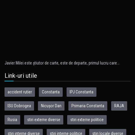
Javier Milei este ştiutor de carte, este de departe, primul lucru care…
Link-uri utile
accident rutier
Constanta
IPJ Constanta
ISU Dobrogea
Nicușor Dan
Primaria Constanta
RAJA
Rusia
stiri externe diverse
stiri externe politice
stiri interne diverse
stiri interne politice
stiri locale diverse