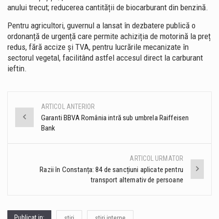
anului trecut; reducerea cantității de biocarburant din benzină.
Pentru agricultori, guvernul a lansat în dezbatere publică o
ordonanță de urgență care permite achiziția de motorină la preț
redus, fără accize și TVA, pentru lucrările mecanizate în
sectorul vegetal, facilitând astfel accesul direct la carburant
ieftin.
ARTICOL ANTERIOR
Post
Garanti BBVA România intră sub umbrela Raiffeisen
Bank
navigation
ARTICOL URMATOR
Razii în Constanța: 84 de sancțiuni aplicate pentru
transport alternativ de persoane
Publicat in:
stiri
stiri interne