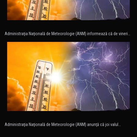
Administraţia Naţională de Meteorologie (ANM) informează că de vineri…
Administraţia Naţională de Meteorologie (ANM) anunţă că joi valul…