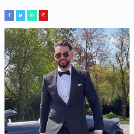
DORIAN
Operațiunea de scufundare controlată a celei de-a doua barje pe brațul Bala al Dunării s-a încheiat cu succes, după aproximativ 11 ore de la începerea manevrelor. Procedura a fost realizată gradual, sub coordonarea experților, pentru ca barja să fie coborâtă în poziția stabilită în prealabil. Apa a fost pompată în coferdamuri, permițând coborârea lentă a ambarcațiunii până la nivelul suprafeței apei. Ulterior, umplerea controlată a barjei a permis continuarea operațiunii într-un ritm echilibrat, astfel încât poziționarea acesteia să se realizeze în condiții de siguranță. Aceasta este cea de-a doua barjă scufundată controlat în cadrul operațiunii desfășurate pe brațul Bala. Intervenția…
POPA
S-
România își păstrează ratingul suveran „Baa3”, după ce agenția internațională Moody’s Ratings a reconfirmat calificativul acordat țării. România rămâne astfel în categoria statelor recomandate pentru investiții, însă perspectiva asociată ratingului este în continuare negativă. Decizia Moody’s vine în contextul progreselor înregistrate de România în ceea ce privește reducerea deficitului bugetar. Agenția apreciază că ritmul consolidării fiscale din 2025 și din prima jumătate a anului 2026 a fost mai rapid decât estimările anterioare. Potrivit prognozei Moody’s, deficitul bugetar ar urma să ajungă la 5,8% din PIB în 2026, în scădere cu peste două puncte procentuale față de anul precedent. Evoluția este…
A
ÎNSURAT!
NUNTĂ
România a obținut o performanță remarcabilă la ediția din 2026 a Olimpiadei Internaționale de Inteligență Artificială (IOAI), desfășurată în perioada 2–8 august, la Astana, în Republica Kazahstan. Lotul național a revenit cu opt medalii – trei de aur, două de argint și trei de bronz, iar România s-a clasat pe locul al patrulea în clasamentul final. La competiție au participat 471 de elevi din 108 țări, ceea ce transformă rezultatul obținut de elevii români într-o performanță importantă la nivel internațional. Printre performerii lotului național se află și Alexandru Thury-Burileanu, elev în clasa a XI-a B la Colegiul Național „Mircea cel Bătrân”…
DISCRETĂ,
DAR
Cât de bine cunoaștem, de fapt, străduțele pe care trecem aproape zilnic prin Peninsula Constanței? Unele dintre ele ascund povești de acum aproape un secol, iar acestea pot fi descoperite astăzi, în cadrul unui nou tur ghidat gratuit. Muzeul de Istorie Națională și Arheologie Constanța continuă proiectul cultural „Vara la Constanța – Pe străzile mai puțin știute ale orașului”, dedicat istoriei moderne și patrimoniului urban al municipiului. Sâmbătă, 8 august 2026, de la ora 10:00, constănțenii și turiștii sunt invitați la o plimbare prin Peninsula orașului, pornind de la Statuia Lupoaica (Lupa Capitolina), din Piața Ovidiu. Turul va fi susținut…
CU
STIL
DE
VEDETĂ