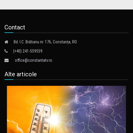
Contact
Bd. I.C. Brătianu nr. 176, Constanța, RO
(+40) 241-559559
office@constantatv.ro
Alte articole