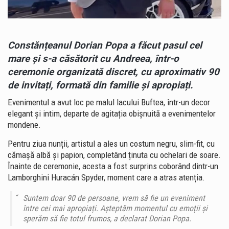
Constănțeanul Dorian Popa a făcut pasul cel
mare și s-a căsătorit cu Andreea, într-o
ceremonie organizată discret, cu aproximativ 90
de invitați, formată din familie și apropiați.
Evenimentul a avut loc pe malul lacului Buftea, într-un decor
elegant și intim, departe de agitația obișnuită a evenimentelor
mondene.
Pentru ziua nunții, artistul a ales un costum negru, slim-fit, cu
cămașă albă și papion, completând ținuta cu ochelari de soare.
Înainte de ceremonie, acesta a fost surprins coborând dintr-un
Lamborghini Huracán Spyder, moment care a atras atenția.
Suntem doar 90 de persoane, vrem să fie un eveniment
între cei mai apropiați. Așteptăm momentul cu emoții și
sperăm să fie totul frumos, a declarat Dorian Popa.