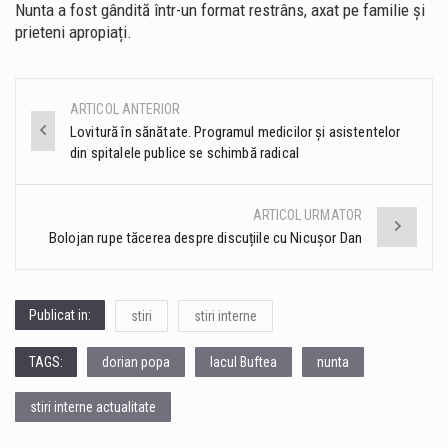
Nunta a fost gândită într-un format restrâns, axat pe familie și
prieteni apropiați.
ARTICOL ANTERIOR
Post
Lovitură în sănătate. Programul medicilor și asistentelor
din spitalele publice se schimbă radical
navigation
ARTICOL URMATOR
Bolojan rupe tăcerea despre discuțiile cu Nicușor Dan
Publicat in:
stiri
stiri interne
TAGS:
dorian popa
lacul Buftea
nunta
stiri interne actualitate