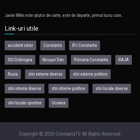
Javier Milei este ştiutor de carte, este de departe, primul lucru care…
Link-uri utile
accident rutier
Constanta
IPJ Constanta
ISU Dobrogea
Nicușor Dan
Primaria Constanta
RAJA
Rusia
stiri externe diverse
stiri externe politice
stiri interne diverse
stiri interne politice
stiri locale diverse
stiri locale sportive
Ucraina
Copyright © 2020 ConstantaTV. All Rights Reserved.