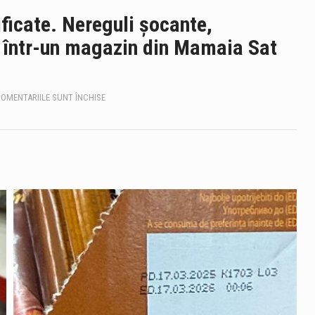
ificate. Nereguli șocante,
, într-un magazin din Mamaia Sat
PENTRU
OMENTARIILE SUNT ÎNCHISE
PRODUSE
EXPIRATE
ȘI
ETICHETE
FALSIFICATE.
NEREGULI
ȘOCANTE,
DESCOPERITE
DE
INSPECTORII
CJPC,
ÎNTR-
UN
MAGAZIN
DIN