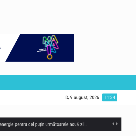
D, 9 august, 2026
11:34
Unitatea 2 a centralei nucleare de la Cernavodă funcționează în parametri normali și poate asigura necesarul de energie pentru cel puțin următoarele nouă zile, potrivit directorului centralei, Romeo Urjan. Nivelul apei la aspirația pompelor din bazinul de răcire a crescut cu 8 centimetri față de evoluția prognozată, după operațiunea de scufundare controlată a primelor două barje în Dunăre. Directorul centralei de la Cernavodă a declarat că, în prezent, Unitatea 2 funcționează fără probleme, iar intervenția realizată pe Dunăre a avut un efect pozitiv asupra nivelului apei necesar sistemului de răcire. La Cernavodă, unitatea 2 funcționează în parametri nominali, fără probleme.…