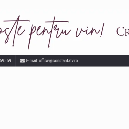
559559
E-mail:
office@constantatv.ro