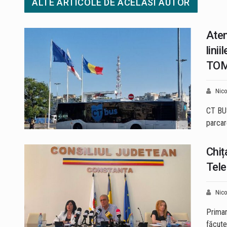
ALTE ARTICOLE DE ACELASI AUTOR
Aten
lini
TOM
Nico
CT BUS
parcar
Chiț
Tele
Nico
Primaru
făcute