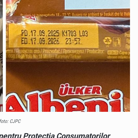
MAMAIA
SAT
foto: CJPC
pentru Protecția Consumatorilor