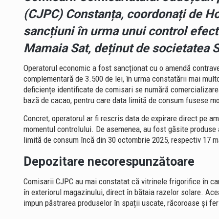
(CJPC) Constanța, coordonați de
Ho
sancțiuni în urma unui control efec
Mamaia Sat, deținut de societatea
Operatorul economic a fost sancționat cu o amendă contraven
complementară de 3.500 de lei, în urma constatării mai multor
deficiențe identificate de comisari se numără comercializare
bază de cacao, pentru care data limită de consum fusese mod
Concret, operatorul ar fi rescris data de expirare direct pe a
momentul controlului. De asemenea, au fost găsite produse a
limită de consum încă din 30 octombrie 2025, respectiv 17 m
Depozitare necorespunzătoare
Comisarii CJPC au mai constatat că vitrinele frigorifice în c
în exteriorul magazinului, direct în bătaia razelor solare. Ac
impun păstrarea produselor în spații uscate, răcoroase și fer