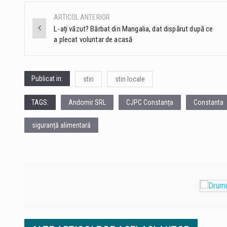
ARTICOL ANTERIOR
Post
L-ați văzut? Bărbat din Mangalia, dat dispărut după ce
a plecat voluntar de acasă
navigation
Publicat in:
stiri
stiri locale
TAGS:
Andomir SRL
CJPC Constanța
Constanta
siguranță alimentară