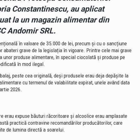
ria Constantinescu
, au aplicat
tuat la un magazin alimentar din
 SC Andomir SRL.
țională în valoare de 35.000 de lei, precum și cu o sancțiune
 abateri grave de la legislația în vigoare. Printre cele mai grave
a unor produse alimentare, în special ciocolată și produse pe
ificată în mod ilegal.
mbalaj, peste cea originală, deși produsele erau deja depășite la
limentare cu termenul de valabilitate expirat, unele având data
artie 2026.
are erau expuse băuturi răcoritoare și alcoolice erau amplasate
eastă practică contravine recomandărilor producătorilor, care
ite de lumina directă a soarelui.