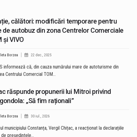
ție, călători: modificări temporare pentru
ile de autobuz din zona Centrelor Comerciale
 și VIVO
leta Borzea
22 dec., 2025
 informează că, din cauza numărului mare de autoturisme din
ea Centrului Comercial TOM…
ac răspunde propunerii lui Mitroi privind
gondola: „Să fim raționali”
leta Borzea
30 iul., 2026
l municipiului Constanța, Vergil Chițac, a reacționat la declarațiile
 de președintele…