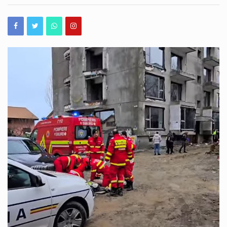
CONSTANȚA
Premierul interimar Ilie Bolojan avertizează că Centrala Nuclearoelectrică de la Cernavodă mai poate funcționa aproximativ patru-cinci zile în condițiile actuale, dacă nivelul Dunării va continua să scadă cu câțiva centimetri pe zi. Declarația a fost făcută vineri dimineață, într-un interviu acordat RFI România, în contextul în care debitul Dunării a atins valori extrem de scăzute, iar autoritățile desfășoară mai multe intervenții pentru menținerea nivelului apei în zona de unde este prelevată apa necesară răcirii centralei. Potrivit lui Ilie Bolojan, în acest moment sunt luate măsuri de urgență pentru ca, în pofida scăderii debitului Dunării, pe brațul care alimentează zona centralei…
ANCHETEAZĂ
ÎMPREJURĂRILE
Autoritățile continuă intervenția pe Dunăre pentru a limita efectele debitului extrem de scăzut al fluviului în zona Cernavodă. Patru barje încărcate cu rocă urmează să fie scufundate controlat în apropierea brațului Bala, în cadrul unei operațiuni menite să redirecționeze o parte din apă către Dunărea Veche. Potrivit Administrației Naționale „Apele Române”, ultima dintre cele patru barje a fost încărcată joi, iar echipele au stabilit configurația în care acestea vor fi amplasate. Intervenția este una complexă și a fost amânată anterior de două ori din cauza curenților puternici și a dificultății manevrelor. Cum vor fi amplasate barjele Cele patru barje au…
ACCIDENTULUI
MORTAL
DE
Un copil în vârstă de 3 ani, dat dispărut în noaptea de joi spre vineri în zona localității Corbu, județul Constanța, a fost găsit în viață după aproximativ șapte ore de căutări. Potrivit Inspectoratului de Poliție Județean Constanța, operațiunea a început în jurul orei 00:00, după ce autoritățile au fost sesizate cu privire la dispariția copilului în extravilanul localității. La căutări au participat polițiști din cadrul IPJ Constanța, jandarmi, pompieri și polițiști de frontieră. Echipele au verificat peste 100 de hectare de teren, inclusiv zone agricole, pășuni, ferme și suprafețe industriale. Pentru localizarea copilului au fost folosite echipe canine, drone…
MUNCĂ
DE
Astăzi – 07 august 2026, echipele RAJA intervin în vederea executării lucrărilor de remediere a unei avarii survenite pe conducta de alimentare cu apă, cu diametrul de 800 mm, de pe aleea Topolog din municipiul Constanța. Astfel, în intervalul orar 08.30 – 14.00, se sistează furnizarea apei potabile consumatorilor din perimetrul delimitat de: bulevardul I.C. Brătianu – strada Oborului – strada I.L. Caragiale – bulevardul I.C. Brătianu, precum și celor din cartierul Coiciu. La reluarea alimentării, apa poate prezenta modificări temporare de aspect (turbiditate, culoare), motiv pentru care recomandăm utilizarea acesteia doar în scopuri menajere, până la limpezirea completă. Ne…
PE
STRADA
PESCARILOR