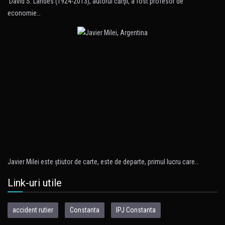
David S. Landes (1924-2013), autorul cărţii, a fost profesor de
economie…
Javier Milei este ştiutor de carte, este de departe, primul lucru care…
Link-uri utile
accident rutier
Constanta
IPJ Constanta