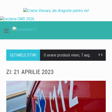
ULTIMELE STIRI
O avarie produsă vineri, 7 august, la magistrala de alimentare cu apă cu diametrul de 600 de milimetri, în stațiunea Mamaia, în zona Hotelului Piccadilly, afectează alimentarea cu apă în mai multe zone din nordul litoralului. Pentru efectuarea lucrărilor de reparații, echipele RAJA Constanța au fost nevoite să sisteze furnizarea apei potabile în intervalul 19.30 – 02.00. Vor fi afectați consumatorii din zona delimitată de Summerland și Ecluza Năvodari, respectiv cei din Mamaia Sat, Mamaia Nord, zona Tabăra de Copii Năvodari, Depozit 10, UM – Bateria de Coastă, Ecluza Năvodari și SP Midia – Stația de Interconectare Năvodari. Inițial, echipele…
Seceta își face tot mai mult simțite efectele în România, iar numărul comunităților afectate de lipsa apei este în creștere. Potrivit Administrației Naționale „Apele Române”, 133 de localități din 14 județe au în prezent restricții în alimentarea cu apă prin sistemele centralizate, pe fondul diminuării resurselor disponibile. Cele mai multe localități afectate se află în județele Neamț, cu 39 de localități, și Bihor, cu 30 de localități. Specialiștii Apele Române explică situația prin deficitul de precipitații și temperaturile ridicate din ultimele luni, care pun o presiune tot mai mare asupra resurselor de apă. Situația este deosebit de dificilă în Bihor, unde…
ZI:
21 APRILIE 2023
Probleme în stațiunea Mamaia, unde asfaltul s-a surpat îîn zona Hotelului Piccadilly. Surparea afectează banda 1 de circulație, iar echipajele de intervenție au fost solicitate pentru asigurarea măsurilor de prevenire și stingere a incendiilor (PSI). Șoferii care circulă prin zonă sunt sfătuiți să manifeste prudență și să adapteze viteza, având în vedere starea carosabilului. https://www.constantatv.ro/2026/08/06/generatia-zero-accidente-cnair-lanseaza-o-campanie-de-siguranta-rutiera-pentru-elevi/
Prima carte electronică de identitate va putea fi eliberată gratuit în continuare, după ce Guvernul a aprobat vineri un proiect de hotărâre prin care măsura este menținută pe perioada implementării proiectului finanțat prin Planul Național de Redresare și Reziliență (PNRR). Potrivit Guvernului, gratuitatea se aplică în limita fondurilor deja alocate și disponibile prin PNRR, fără alocarea unor fonduri suplimentare de la bugetul de stat. Măsura vizează eliberarea gratuită a primei cărți electronice de identitate pentru cetățenii eligibili, pe întreaga perioadă de implementare a proiectului „Stimularea adoptării cărții electronice de identitate de către cetățenii români”. În nota de fundamentare a proiectului…
Guvernul a aprobat, vineri, într-o ședință extraordinară convocată pe fondul dificultăților din sistemul energetic, un set de măsuri care îi permit Transelectrica să limiteze, în situații de urgență, consumul de energie electrică al unor consumatori din sectorul privat. Măsura ar putea fi aplicată în tranșe, numai dacă situația din sistemul electroenergetic o impune și există riscul ca siguranța Sistemului Electroenergetic Național să fie afectată. Operatorii vizați trebuie informați cu cel puțin 24 de ore înainte de aplicarea efectivă a măsurilor. Important este că măsura nu vizează consumatorii casnici. De asemenea, sunt exceptate de la limitare unitățile și consumatorii pentru care…