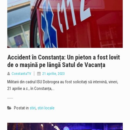
Accident în Constanța: Un pieton a fost lovit
de o mașină pe lângă Satul de Vacanța
ConstantaTV
21 aprilie, 2023
Militarii din cadrul ISU Dobrogea au fost solicitați să intervină, vineri,
21 aprilie a.c., în Constanța,…
Postat in
stiri
,
stiri locale