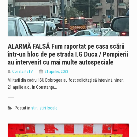
ALARMĂ FALSĂ Fum raportat pe casa scării
într-un bloc de pe strada I.G Duca / Pompierii
au intervenit cu mai multe autospeciale
ConstantaTV
21 aprilie, 2023
Militarii din cadrul ISU Dobrogea au fost solicitați să intervină, vineri,
21 aprilie a.c., în Constanța,…
Postat in
stiri
,
stiri locale