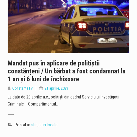
Mandat pus în aplicare de polițiștii
constănțeni / Un bărbat a fost condamnat la
1 an și 6 luni de închisoare
ConstantaTV
21 aprilie, 2023
La data de 20 aprilie a.c., polițiști din cadrul Serviciului Investigații
Criminale – Compartimentul…
Postat in
stiri
,
stiri locale