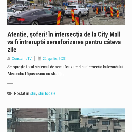
Atenție, șoferi! În intersecția de la City Mall
va fi întreruptă semaforizarea pentru câteva
zile
ConstantaTV
22 aprilie, 2023
Se oprește total sistemul de semaforizare din intersecția bulevardului
Alexandru Lăpușneanu cu strada…
Postat in
stiri
,
stiri locale