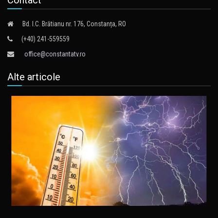
Contact
Bd. I.C. Brătianu nr. 176, Constanța, RO
(+40) 241-559559
office@constantatv.ro
Alte articole