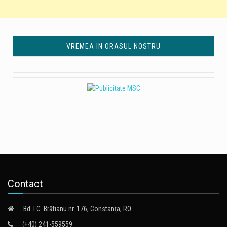
VREMEA IN ORASUL NOSTRU
Contact
Bd. I.C. Brătianu nr. 176, Constanța, RO
(+40) 241-559559