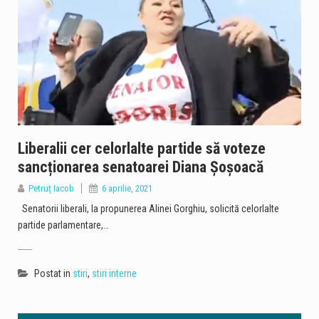
Liberalii cer celorlalte partide să voteze
sancționarea senatoarei Diana Șoșoacă
Petruț Iacob
6 aprilie, 2021
Senatorii liberali, la propunerea Alinei Gorghiu, solicită celorlalte
partide parlamentare,…
Postat in
stiri
,
stiri interne