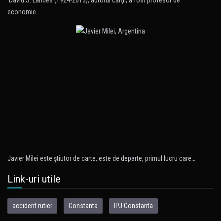
David S. Landes (1924-2013), autorul cărţii, a fost profesor de
economie…
Javier Milei este ştiutor de carte, este de departe, primul lucru care…
Link-uri utile
accident rutier
Constanta
IPJ Constanta