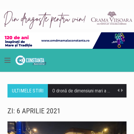
ULTIMELE STIRI
O dronă de dimensiuni mari a explodat sâmbătă dimineață în Bulgaria, în apropierea fostului punct de frontieră Kardam, la aproximativ 100 de metri de granița cu România. Aparatul s-a prăbușit într-un lan de floarea-soarelui, iar în urma exploziei nu au fost înregistrate victime sau pagube. Zona se află în apropierea unor obiective energetice importante, inclusiv a unor stații de compresoare de pe gazoductul Trans-Balkan. Premierul bulgar Rumen Radev a declarat că drona nu a fost detectată de sistemele de apărare aeriană, iar autoritățile încearcă să stabilească tipul și originea acesteia. Autoritățile bulgare au izolat zona și continuă verificările. Ministrul Apărării de…
Un bărbat de 36 de ani din Murfatlar este cercetat de polițiști după ce ar fi fost depistat la volan sub influența băuturilor alcoolice. Potrivit Inspectoratului de Poliție Județean Constanța, incidentul a avut loc la data de 8 august, în jurul orei 1:50, pe strada Ion Creangă din orașul Murfatlar. Polițiștii din cadrul Poliției orașului Murfatlar l-au identificat pe bărbat, iar acesta ar fi refuzat atât testarea cu aparatul etilotest, cât și recoltarea de probe biologice în vederea stabilirii alcoolemiei în sânge. În acest caz, cercetările sunt continuate de polițiști. https://www.constantatv.ro/2026/08/08/accident-cu-sase-masini-pe-a2-bucuresti-constanta-o-persoana-are-nevoie-de-ingrijiri-medicale/
ZI:
6 APRILIE 2021
Litoralul românesc este la capacitate maximă în acest weekend, când peste 200.000 de turiști se află în stațiunile de la Marea Neagră, potrivit datelor centralizate de operatorii din turism. Hotelurile, apartamentele de vacanță și celelalte structuri de cazare sunt ocupate în proporție de 100%, iar restaurantele, terasele, beach-barurile, cluburile și operatorii de agrement se confruntă cu un aflux important de clienți. Reprezentanții industriei ospitalității consideră că nivelul ridicat de ocupare reprezintă unul dintre cele mai importante momente ale sezonului estival 2026. Corina Martin, președintele Patronatului RESTO Constanța și secretar general al Federației Patronatelor din Industria Ospitalității din România (FPIOR), spune…
Autobuzele de pe linia 102 din Constanța circulă temporar pe un traseu deviat în zona Faleză Nord, după ce autoturismele parcate pe strada Zorelelor împiedică accesul în condiții de siguranță. Potrivit CT BUS, autobuzele nu mai pot circula momentan pe strada Zorelelor din cauza mașinilor parcate în zonă, care îngreunează traficul și accesul vehiculelor de transport public. Reprezentanții CT BUS anunță că linia 102 va reveni pe traseul obișnuit după eliberarea zonei și restabilirea condițiilor necesare pentru circulația autobuzelor.