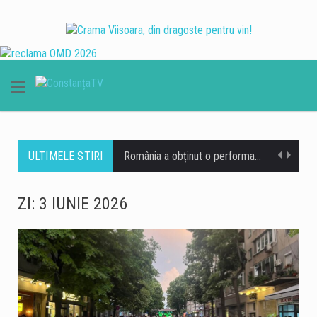
ULTIMELE STIRI
România a obținut o performanță remarcabilă la ediția din 2026 a Olimpiadei Internaționale de Inteligență Artificială (IOAI), desfășurată în perioada 2–8 august, la Astana, în Republica Kazahstan. Lotul național a revenit cu opt medalii – trei de aur, două de argint și trei de bronz, iar România s-a clasat pe locul al patrulea în clasamentul final. La competiție au participat 471 de elevi din 108 țări, ceea ce transformă rezultatul obținut de elevii români într-o performanță importantă la nivel internațional. Printre performerii lotului național se află și Alexandru Thury-Burileanu, elev în clasa a XI-a B la Colegiul Național „Mircea cel Bătrân”…
Cât de bine cunoaștem, de fapt, străduțele pe care trecem aproape zilnic prin Peninsula Constanței? Unele dintre ele ascund povești de acum aproape un secol, iar acestea pot fi descoperite astăzi, în cadrul unui nou tur ghidat gratuit. Muzeul de Istorie Națională și Arheologie Constanța continuă proiectul cultural „Vara la Constanța – Pe străzile mai puțin știute ale orașului”, dedicat istoriei moderne și patrimoniului urban al municipiului. Sâmbătă, 8 august 2026, de la ora 10:00, constănțenii și turiștii sunt invitați la o plimbare prin Peninsula orașului, pornind de la Statuia Lupoaica (Lupa Capitolina), din Piața Ovidiu. Turul va fi susținut…
ZI:
3 IUNIE 2026
O avarie produsă vineri, 7 august, la magistrala de alimentare cu apă cu diametrul de 600 de milimetri, în stațiunea Mamaia, în zona Hotelului Piccadilly, afectează alimentarea cu apă în mai multe zone din nordul litoralului. Pentru efectuarea lucrărilor de reparații, echipele RAJA Constanța au fost nevoite să sisteze furnizarea apei potabile în intervalul 19.30 – 02.00. Vor fi afectați consumatorii din zona delimitată de Summerland și Ecluza Năvodari, respectiv cei din Mamaia Sat, Mamaia Nord, zona Tabăra de Copii Năvodari, Depozit 10, UM – Bateria de Coastă, Ecluza Năvodari și SP Midia – Stația de Interconectare Năvodari. Inițial, echipele…
Seceta își face tot mai mult simțite efectele în România, iar numărul comunităților afectate de lipsa apei este în creștere. Potrivit Administrației Naționale „Apele Române”, 133 de localități din 14 județe au în prezent restricții în alimentarea cu apă prin sistemele centralizate, pe fondul diminuării resurselor disponibile. Cele mai multe localități afectate se află în județele Neamț, cu 39 de localități, și Bihor, cu 30 de localități. Specialiștii Apele Române explică situația prin deficitul de precipitații și temperaturile ridicate din ultimele luni, care pun o presiune tot mai mare asupra resurselor de apă. Situația este deosebit de dificilă în Bihor, unde…
Probleme în stațiunea Mamaia, unde asfaltul s-a surpat îîn zona Hotelului Piccadilly. Surparea afectează banda 1 de circulație, iar echipajele de intervenție au fost solicitate pentru asigurarea măsurilor de prevenire și stingere a incendiilor (PSI). Șoferii care circulă prin zonă sunt sfătuiți să manifeste prudență și să adapteze viteza, având în vedere starea carosabilului. https://www.constantatv.ro/2026/08/06/generatia-zero-accidente-cnair-lanseaza-o-campanie-de-siguranta-rutiera-pentru-elevi/