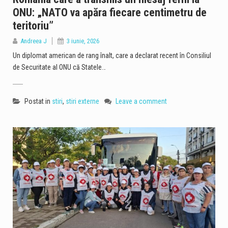
ONU: „NATO va apăra fiecare centimetru de
teritoriu”
Andreea J
3 iunie, 2026
Un diplomat american de rang înalt, care a declarat recent în Consiliul
de Securitate al ONU că Statele…
Postat in
stiri
,
stiri externe
Leave a comment