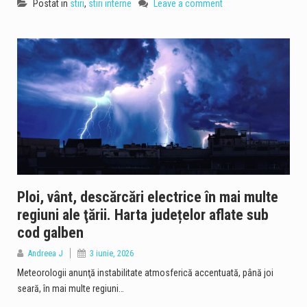
Postat in
stiri
,
stiri interne
Leave a comment
Ploi, vânt, descărcări electrice în mai multe
regiuni ale ţării. Harta județelor aflate sub
cod galben
Andreea J
3 iunie, 2026
Meteorologii anunţă instabilitate atmosferică accentuată, până joi
seară, în mai multe regiuni…