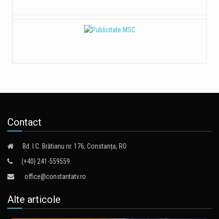
Contact
Bd. I.C. Brătianu nr. 176, Constanța, RO
(+40) 241-559559
office@constantatv.ro
Alte articole