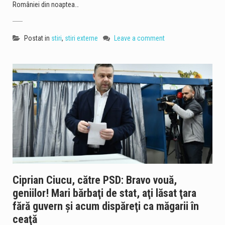
României din noaptea…
Postat in
stiri
,
stiri externe
Leave a comment
Ciprian Ciucu, către PSD: Bravo vouă,
geniilor! Mari bărbaţi de stat, aţi lăsat ţara
fără guvern şi acum dispăreţi ca măgarii în
ceaţă