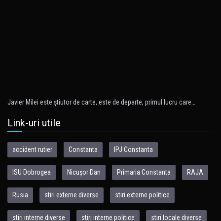
Javier Milei este ştiutor de carte, este de departe, primul lucru care…
Link-uri utile
accident rutier
Constanta
IPJ Constanta
ISU Dobrogea
Nicușor Dan
Primaria Constanta
RAJA
Rusia
stiri externe diverse
stiri externe politice
stiri interne diverse
stiri interne politice
stiri locale diverse