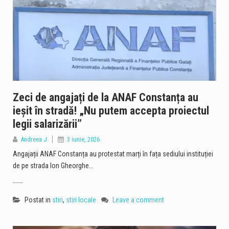
Zeci de angajați de la ANAF Constanța au
ieșit în stradă! „Nu putem accepta proiectul
legii salarizării”
Andreea J
3 iunie, 2026
Angajații ANAF Constanța au protestat marți în fața sediului instituției
de pe strada Ion Gheorghe…
Postat in
stiri
,
stiri locale
Leave a comment