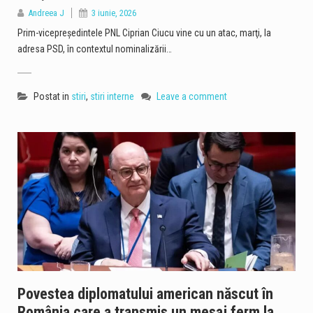
Andreea J
3 iunie, 2026
Prim-vicepreşedintele PNL Ciprian Ciucu vine cu un atac, marţi, la
adresa PSD, în contextul nominalizării…
Postat in
stiri
,
stiri interne
Leave a comment
Povestea diplomatului american născut în
România care a transmis un mesaj ferm la