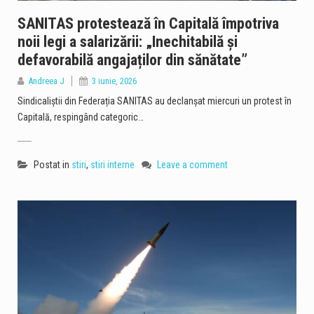
SANITAS protestează în Capitală împotriva
noii legi a salarizării: „Inechitabilă și
defavorabilă angajaților din sănătate”
Andreea J
3 iunie, 2026
Sindicaliștii din Federația SANITAS au declanșat miercuri un protest în
Capitală, respingând categoric…
Postat in
stiri
,
stiri interne
Leave a comment