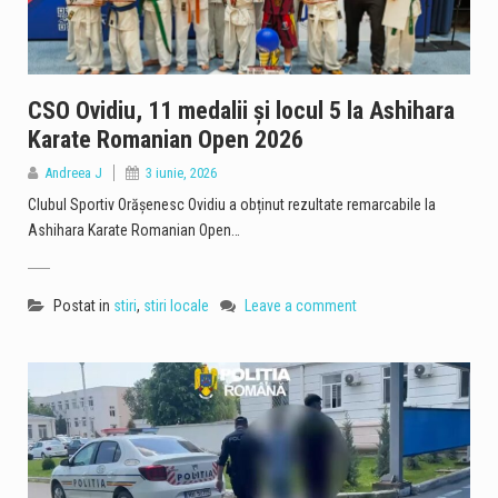
CSO Ovidiu, 11 medalii și locul 5 la Ashihara
Karate Romanian Open 2026
Andreea J
3 iunie, 2026
Clubul Sportiv Orășenesc Ovidiu a obținut rezultate remarcabile la
Ashihara Karate Romanian Open…
Postat in
stiri
,
stiri locale
Leave a comment