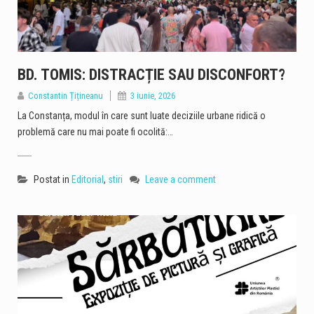
Prima carte electronică de identitate va putea fi eliberată gratuit în continuare, după ce Guvernul a aprobat vineri un proiect de hotărâre prin care măsura este menținută pe perioada implementării proiectului finanțat prin Planul Național de Redresare și Reziliență (PNRR). Potrivit Guvernului, gratuitatea se aplică în limita fondurilor deja alocate și disponibile prin PNRR, fără alocarea unor fonduri suplimentare de la bugetul de stat. Măsura vizează eliberarea gratuită a primei cărți electronice de identitate pentru cetățenii eligibili, pe întreaga perioadă de implementare a proiectului „Stimularea adoptării cărții electronice de identitate de către cetățenii români”. În nota de fundamentare a proiectului…
Guvernul a aprobat, vineri, într-o ședință extraordinară convocată pe fondul dificultăților din sistemul energetic, un set de măsuri care îi permit Transelectrica să limiteze, în situații de urgență, consumul de energie electrică al unor consumatori din sectorul privat. Măsura ar putea fi aplicată în tranșe, numai dacă situația din sistemul electroenergetic o impune și există riscul ca siguranța Sistemului Electroenergetic Național să fie afectată. Operatorii vizați trebuie informați cu cel puțin 24 de ore înainte de aplicarea efectivă a măsurilor. Important este că măsura nu vizează consumatorii casnici. De asemenea, sunt exceptate de la limitare unitățile și consumatorii pentru care…
Comisariatul Județean pentru Protecția Consumatorilor Constanța a desfășurat, în perioada 3-7 august 2026, o serie de acțiuni de control în rândul operatorilor economici din județ. În cadrul verificărilor au fost controlați 133 de operatori economici, iar pentru abaterile constatate au fost aplicate amenzi în valoare totală de 259.000 de lei. Totodată, inspectorii au dispus oprirea definitivă de la comercializare a unor produse în valoare de 13.978 de lei și au aplicat cinci măsuri de oprire temporară a prestării serviciilor. Muște în spațiile de preparare și depuneri de grăsime Printre principalele nereguli constatate de comisarii CJPC Constanța s-au numărat probleme legate…
BD. TOMIS: DISTRACȚIE SAU DISCONFORT?
Constantin Țițineanu
3 iunie, 2026
Debitul Dunării la intrarea în țară a ajuns la un nou minim istoric, de 1.400 de metri cubi pe secundă, iar valoarea se va menține în această săptămână. Potrivit prognozei hidrologice actualizate, după o perioadă de staționare până pe 12 august, debitul va începe să crească din 13 august, când este estimat la 1.450 mc/s. Situația hidrologică rămâne dificilă, însă evoluția prognozată oferă câteva zile suplimentare importante pentru gestionarea debitelor extrem de scăzute ale Dunării și pentru menținerea condițiilor necesare funcționării CNE Cernavodă. Nivelul Dunării la Cernavodă a mai scăzut cu 2 centimetri La Cernavodă, nivelul Dunării a scăzut cu…
La Constanța, modul în care sunt luate deciziile urbane ridică o
Inspectorii Autorității Naționale pentru Protecția Consumatorilor au aplicat amenzi de peste 3 milioane de lei în urma controalelor desfășurate în perioada 3-7 august. Acțiunile au vizat verificarea siguranței produselor și a calității serviciilor oferite consumatorilor. În cele cinci zile de controale, comisarii ANPC au aplicat 611 amenzi contravenționale, în valoare totală de peste 3 milioane de lei. Au fost date, de asemenea, 478 de avertismente. Valoarea totală a produselor verificate de inspectorii ANPC a depășit 3,8 milioane de lei. Printre cele mai frecvente probleme constatate s-au numărat comercializarea produselor expirate și nerespectarea condițiilor de depozitare. Inspectorii au găsit carne și…
problemă care nu mai poate fi ocolită:…
Postat in
Editorial
,
stiri
Leave a comment