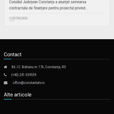
Consiliul Județean Constanța a anunțat semnarea
contractului de finanțare pentru proiectul privind…
CONTINUARE...
Contact
Bd. I.C. Brătianu nr. 176, Constanța, RO
(+40) 241-559559
office@constantatv.ro
Alte articole