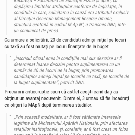
București – Facultatea de Educație Fizică și Sport, cu
depășirea limitelor atribuțiilor conferite de legislație, în
condițiile în care, solicitarea în cauză era atributul exclusiv
al Direcției Generale Management Resurse Umane,
structură centrală în cadrul M.Ap.N”, a transmis DNA, într-
un comunicat de presă.
Ca urmare a solicitării, 20 de candidați admiși inițial pe locuri
cu taxă au fost mutați pe locuri finanțate de la buget.
„Înscrisul oficial emis în condițiile mai sus descrise ar fi
determinat luarea deciziei pentru suplimentarea cu un
număr de 20 de locuri de la buget, prin promovarea
candidaților admiși inițial pe locurile cu taxă, pe locurile de
la buget suplimentate”, potrivit DNA.
Procurorii anticorupție spun că astfel acești candidați au
obținut un avantaj necuvenit. Dintre ei, 3 urmau să fie încadrați
ca ofițeri la MApN după terminarea studiilor.
„Prin această modalitate, ar fi fost vătămate interesele
legitime ale Ministerului Apărării Naționale, prin afectarea
relațiilor instituționale, și, corelativ, ar fi fost creat un folos