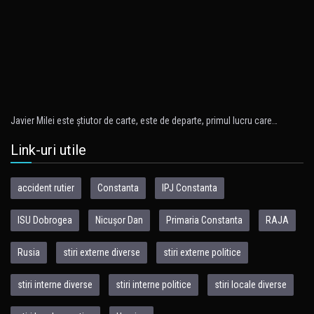
Javier Milei este ştiutor de carte, este de departe, primul lucru care…
Link-uri utile
accident rutier
Constanta
IPJ Constanta
ISU Dobrogea
Nicușor Dan
Primaria Constanta
RAJA
Rusia
stiri externe diverse
stiri externe politice
stiri interne diverse
stiri interne politice
stiri locale diverse