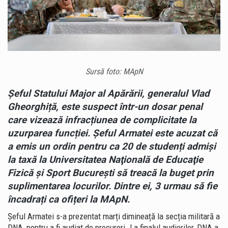
Sursă foto: MApN
Șeful Statului Major al Apărării, generalul Vlad
Gheorghiță, este suspect într-un dosar penal
care vizează infracțiunea de complicitate la
uzurparea funcției. Șeful Armatei este acuzat că
a emis un ordin pentru ca 20 de studenți admiși
la taxă la Universitatea Naţională de Educaţie
Fizică şi Sport Bucureşti să treacă la buget prin
suplimentarea locurilor. Dintre ei, 3 urmau să fie
încadrați ca ofițeri la MApN.
Șeful Armatei s-a prezentat marți dimineață la secția militară a
DNA, pentru a fi audiat de procurori. La finalul audierilor, DNA a