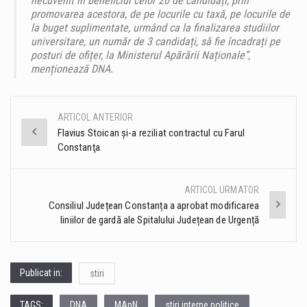
necuvenit în beneficiul celor 20 de candidați, prin
promovarea acestora, de pe locurile cu taxă, pe locurile de
la buget suplimentate, urmând ca la finalizarea studiilor
universitare, un număr de 3 candidați, să fie încadrați pe
posturi de ofițer, la Ministerul Apărării Naționale”,
menționează DNA.
ARTICOL ANTERIOR
Post
Flavius Stoican şi-a reziliat contractul cu Farul
Constanţa
navigation
ARTICOL URMATOR
Consiliul Județean Constanța a aprobat modificarea
liniilor de gardă ale Spitalului Județean de Urgență
Publicat in:
stiri
TAGS:
DNA
MApN
stiri interne politice