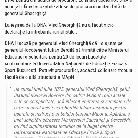
anunțat oficial acuzațiile aduse de procurorii militari față de
generalul Gheorghiță.
La ieșirea de la DNA, Vlad Gheorghiță nu a făcut nicio
declarație la întrebările jurnaliștilor.
DNA îl acuză pe generalul Vlad Gheorghiță că l-a ajutat pe
generalul-locotenent Iulian Berdilă să trimită către Ministerul
Educației o solicitare pentru 20 de locuri bugetate
suplimentare la Universitatea Națională de Educație Fizică și
Sport București. Potrivit procurorilor, această solicitare trebuia
făcută de o altă structură a MApN.
„În cursul lunii iulie 2025, generalul Vlad Gheorghiță, șeful
Statului Major al Apărării din cadrul M.Ap.N., prin actele
sale de complicitate, ar fi înlesnit emiterea și semnarea de
către general-locotenent Berdilă Iulian, locțiitorul pentru
operații și instrucție al Șefului Statului Major al Apărării, a
unei solicitări adresate Ministerului Educației și Cercetării,
privind suplimentarea locurilor de la buget pentru
Universitatea Națională de Educație Fizică și Sport