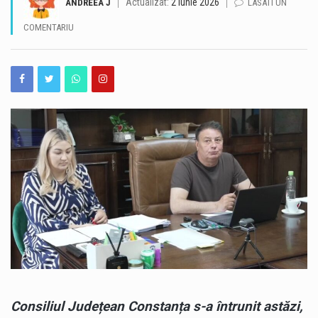
Actualizat:
2 iunie 2026
ANDREEA J
LASATI UN
Peste 800 de amenzi contravenționale, în valoare totală de mai mult de 4,5 milioane de lei, au fost aplicate până în prezent de inspectorii ANPC în cadrul acțiunilor de control desfășurate pe litoralul românesc. Datele au fost prezentate miercuri, 5 august 2026, în cadrul conferinței de presă „Litoralul românesc: responsabilitate, conformare și încredere”, la care a participat președintele Autorității Naționale pentru Protecția Consumatorilor, Csaba Lajos Békési. Potrivit ANPC, acțiunile de pe litoral au fost precedate de campanii de informare, prevenție și consiliere adresate operatorilor economici. Autoritatea susține că scopul acestor demersuri nu este doar identificarea și sancționarea abaterilor, ci și…
COMENTARIU
Constănțenii și turiștii sunt invitați la o incursiune în istoria orașului, prin intermediul unui tur cultural dedicat lui Anghel Saligny și transformărilor care au contribuit la dezvoltarea Constanței moderne. Evenimentul are loc joi, 6 august 2026, de la ora 18:00, iar punctul de întâlnire este Statuia Lupoaicei din Constanța. Turul, intitulat „Anghel Saligny – De la știință la artă, povestea Constanței moderne”, propune o călătorie în timp până la sfârșitul secolului al XIX-lea și începutul secolului al XX-lea, o perioadă esențială pentru dezvoltarea orașului și a portului. Participanții vor avea ocazia să afle mai multe despre contribuția lui Anghel Saligny…
O experiență neobișnuită este pregătită pentru cei pasionați de mare. Centrul 39 Scafandri „Amiral Ilie Ștefan” organizează, cu ocazia Zilei Marinei Române, activități de scufundare în Portul Tomis, iar publicul are șansa de a participa alături de scafandrii militari. Activitățile sunt programate pentru marți, 11 august, iar înscrierile se fac în perioada 5-9 august. Pentru a participa, doritorii trebuie să aibă cel puțin 14 ani împliniți, să fie într-o stare de sănătate corespunzătoare activităților de scufundare și să răspundă corect la un chestionar format din cinci întrebări. Întrebările vizează activitatea Centrului 39 Scafandri „Amiral Ilie Ștefan”, exercițiile militare la care…
Alertă pe o plajă din Mamaia, după ce un obiect suspect a fost observat în apă. Polițiștii și reprezentanții ISU Constanța au fost solicitați de urgență pentru verificarea situației. Incidentul a avut loc în zona clubului Loft din Mamaia, unde mai multe echipaje au ajuns la fața locului. Pentru siguranța turiștilor, accesul în zona respectivă a fost restricționat pe durata intervenției, relatează Antena 3. Ulterior, reprezentanții Gărzii de Coastă au confirmat că obiectul găsit în apă era, într-adevăr, o dronă. Potrivit informațiilor transmise de autorități, obiectul suspect nu avea material explozibil. În prezent sunt desfășurate verificări pentru stabilirea provenienței acestuia…
Consiliul Județean Constanța s-a întrunit astăzi,