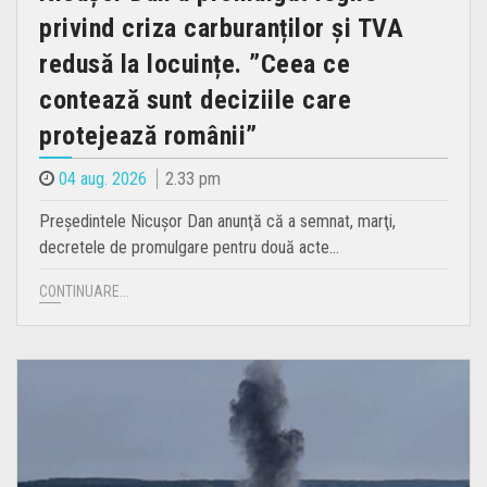
privind criza carburanților și TVA
redusă la locuințe. ”Ceea ce
contează sunt deciziile care
protejează românii”
04 aug. 2026
2.33 pm
Preşedintele Nicuşor Dan anunţă că a semnat, marţi,
decretele de promulgare pentru două acte…
CONTINUARE...