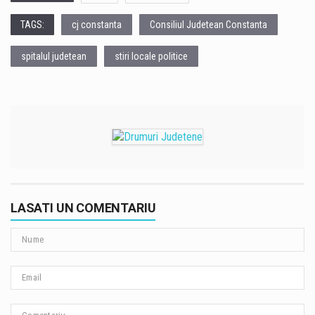
TAGS:
cj constanta
Consiliul Judetean Constanta
spitalul judetean
stiri locale politice
LASATI UN COMENTARIU