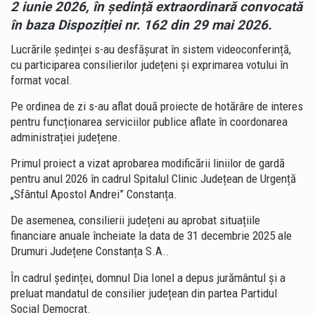
2 iunie 2026, în ședință extraordinară convocată
în baza Dispoziției nr. 162 din 29 mai 2026.
Lucrările ședinței s-au desfășurat în sistem videoconferință,
cu participarea consilierilor județeni și exprimarea votului în
format vocal.
Pe ordinea de zi s-au aflat două proiecte de hotărâre de interes
pentru funcționarea serviciilor publice aflate în coordonarea
administrației județene.
Primul proiect a vizat aprobarea modificării liniilor de gardă
pentru anul 2026 în cadrul Spitalul Clinic Județean de Urgență
„Sfântul Apostol Andrei” Constanța.
De asemenea, consilierii județeni au aprobat situațiile
financiare anuale încheiate la data de 31 decembrie 2025 ale
Drumuri Județene Constanța S.A..
În cadrul ședinței, domnul Dia Ionel a depus jurământul și a
preluat mandatul de consilier județean din partea Partidul
Social Democrat.