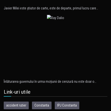
Javier Milei este ştiutor de carte, este de departe, primul lucru care…
Înlăturarea guvernului în urma moţiunii de cenzură nu este doar o…
Link-uri utile
accident rutier
Constanta
IPJ Constanta