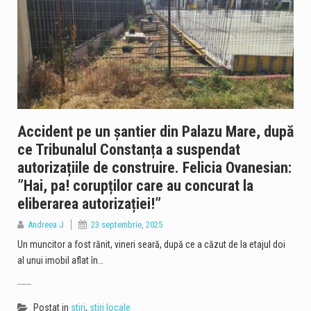
Un bărbat de 36 de ani din Murfatlar este cercetat de polițiști după ce ar fi fost depistat la volan sub influența băuturilor alcoolice. Potrivit Inspectoratului de Poliție Județean Constanța, incidentul a avut loc la data de 8 august, în jurul orei 1:50, pe strada Ion Creangă din orașul Murfatlar. Polițiștii din cadrul Poliției orașului Murfatlar l-au identificat pe bărbat, iar acesta ar fi refuzat atât testarea cu aparatul etilotest, cât și recoltarea de probe biologice în vederea stabilirii alcoolemiei în sânge. În acest caz, cercetările sunt continuate de polițiști. https://www.constantatv.ro/2026/08/08/accident-cu-sase-masini-pe-a2-bucuresti-constanta-o-persoana-are-nevoie-de-ingrijiri-medicale/
Litoralul românesc este la capacitate maximă în acest weekend, când peste 200.000 de turiști se află în stațiunile de la Marea Neagră, potrivit datelor centralizate de operatorii din turism. Hotelurile, apartamentele de vacanță și celelalte structuri de cazare sunt ocupate în proporție de 100%, iar restaurantele, terasele, beach-barurile, cluburile și operatorii de agrement se confruntă cu un aflux important de clienți. Reprezentanții industriei ospitalității consideră că nivelul ridicat de ocupare reprezintă unul dintre cele mai importante momente ale sezonului estival 2026. Corina Martin, președintele Patronatului RESTO Constanța și secretar general al Federației Patronatelor din Industria Ospitalității din România (FPIOR), spune…
Autobuzele de pe linia 102 din Constanța circulă temporar pe un traseu deviat în zona Faleză Nord, după ce autoturismele parcate pe strada Zorelelor împiedică accesul în condiții de siguranță. Potrivit CT BUS, autobuzele nu mai pot circula momentan pe strada Zorelelor din cauza mașinilor parcate în zonă, care îngreunează traficul și accesul vehiculelor de transport public. Reprezentanții CT BUS anunță că linia 102 va reveni pe traseul obișnuit după eliberarea zonei și restabilirea condițiilor necesare pentru circulația autobuzelor.
Traficul se desfășoară cu dificultate, sâmbătă dimineață, pe Autostrada A2, pe sensul București – Constanța, în urma unui accident rutier produs la kilometrul 99, în zona localității Dragoș-Vodă, județul Călărași. Potrivit Centrului INFOTRAFIC din cadrul Inspectoratului General al Poliției Române, în accident au fost implicate șase autovehicule. Acestea au fost scoase în afara benzilor de circulație, însă valorile de trafic sunt ridicate. O persoană necesită îngrijiri medicale. Polițiștii le recomandă șoferilor să circule cu atenție sporită, să evite schimbările bruște de bandă și manevrele riscante și să păstreze o distanță corespunzătoare între autovehicule. De asemenea, conducătorii auto sunt sfătuiți să nu…
Accident pe un șantier din Palazu Mare, după
ce Tribunalul Constanța a suspendat
Valul de căldură continuă în Dobrogea, iar meteorologii au emis o nouă atenționare Cod galben de temperaturi deosebit de ridicate și caniculă, valabilă sâmbătă, 8 august, între orele 10:00 și 21:00. Potrivit avertizării, temperaturile maxime vor ajunge la 34-36 de grade Celsius, iar disconfortul termic va fi ridicat. Indicele temperatură-umezeală (ITU) va atinge sau va depăși pragul critic de 80 de unități, ceea ce înseamnă condiții dificile pentru organism, în special pentru persoanele vulnerabile. Autoritățile din Constanța au anunțat o serie de măsuri pentru reducerea efectelor temperaturilor ridicate și pentru sprijinirea populației în această perioadă. Ce măsuri sunt luate în…
autorizațiile de construire. Felicia Ovanesian:
”Hai, pa! corupților care au concurat la
Operațiunea de scufundare controlată a celei de-a doua barje pe brațul Bala al Dunării s-a încheiat cu succes, după aproximativ 11 ore de la începerea manevrelor. Procedura a fost realizată gradual, sub coordonarea experților, pentru ca barja să fie coborâtă în poziția stabilită în prealabil. Apa a fost pompată în coferdamuri, permițând coborârea lentă a ambarcațiunii până la nivelul suprafeței apei. Ulterior, umplerea controlată a barjei a permis continuarea operațiunii într-un ritm echilibrat, astfel încât poziționarea acesteia să se realizeze în condiții de siguranță. Aceasta este cea de-a doua barjă scufundată controlat în cadrul operațiunii desfășurate pe brațul Bala. Intervenția…
eliberarea autorizației!”
Andreea J
23 septembrie, 2025
Un muncitor a fost rănit, vineri seară, după ce a căzut de la etajul doi
al unui imobil aflat în…
Postat in
stiri
,
stiri locale