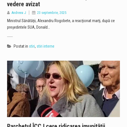
vedere avizat
Andreea J
23 septembrie, 2025
Ministrul Sănătăţii, Alexandru Rogobete, a reacţionat marţi, după ce
preşedintele SUA, Donald…
Postat in
stiri
,
stiri interne
Parchetul ÎCCJ cere ridicarea imunităţii