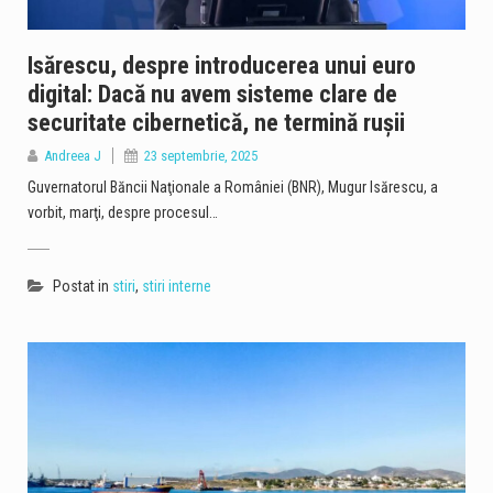
Isărescu, despre introducerea unui euro
digital: Dacă nu avem sisteme clare de
securitate cibernetică, ne termină ruşii
Andreea J
23 septembrie, 2025
Guvernatorul Băncii Naţionale a României (BNR), Mugur Isărescu, a
vorbit, marţi, despre procesul…
Postat in
stiri
,
stiri interne