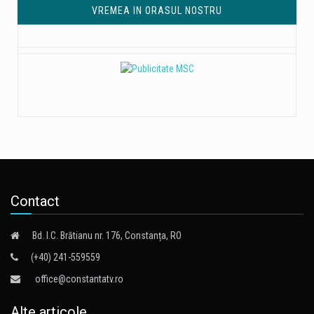
VREMEA IN ORASUL NOSTRU
Contact
Bd. I.C. Brătianu nr. 176, Constanța, RO
(+40) 241-559559
office@constantatv.ro
Alte articole