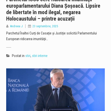
europarlamentarului Diana Şoşoacă. Lipsire
de libertate în mod ilegal, negarea
Holocaustului – printre acuzații
Andreea J
23 septembrie, 2025
Parchetul Înaltei Curţi de Casaţie şi Justiţie solicită Parlamentului
European ridicarea imunităţii…
Postat in
stiri
,
stiri interne