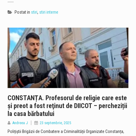
Postat in
stiri
,
stiri interne
CONSTANȚA. Profesorul de religie care este
şi preot a fost reţinut de DIICOT – percheziții
la casa bărbatului
Andreea J
23 septembrie, 2025
Polițiștii Brigăzii de Combatere a Criminalității Organizate Constanța,