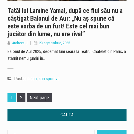
Tatăl lui Lamine Yamal, după ce fiul său nu a
câştigat Balonul de Aur: „Nu aş spune că
este vorba de un furt! Este cel mai bun
jucător din lume, nu are rival”
Andreea J
23 septembrie, 2025
Balonul de Aur 2025, decernat luni seara la Teatrul Châtelet din Paris, a
stârnit nemulțumiri în…
Postat in
stiri
,
stiri sportive
Page
Page
1
2
Next page
CAUTĂ