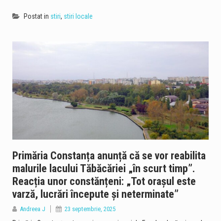
Postat in
stiri
,
stiri locale
Primăria Constanța anunță că se vor reabilita
malurile lacului Tăbăcăriei „în scurt timp”.
Reacția unor constănțeni: „Tot orașul este
varză, lucrări începute și neterminate”
Andreea J
23 septembrie, 2025