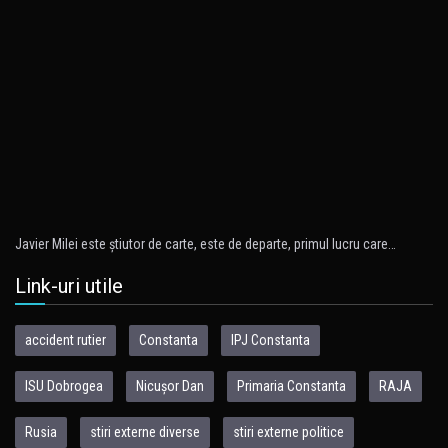
Javier Milei este ştiutor de carte, este de departe, primul lucru care…
Link-uri utile
accident rutier
Constanta
IPJ Constanta
ISU Dobrogea
Nicușor Dan
Primaria Constanta
RAJA
Rusia
stiri externe diverse
stiri externe politice