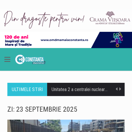
ULTIMELE STIRI
Unitatea 2 a centralei nucleare de la Cernavodă funcționează în parametri normali și poate asigura necesarul de energie pentru cel puțin următoarele nouă zile, potrivit directorului centralei, Romeo Urjan. Nivelul apei la aspirația pompelor din bazinul de răcire a crescut cu 8 centimetri față de evoluția prognozată, după operațiunea de scufundare controlată a primelor două barje în Dunăre. Directorul centralei de la Cernavodă a declarat că, în prezent, Unitatea 2 funcționează fără probleme, iar intervenția realizată pe Dunăre a avut un efect pozitiv asupra nivelului apei necesar sistemului de răcire. La Cernavodă, unitatea 2 funcționează în parametri nominali, fără probleme.…
Un echipaj medical trimis să acorde îngrijiri unui pacient în localitatea Recea Cristur, județul Cluj, a fost atacat cu bâte, topoare și pietre, pe fondul unor zvonuri propagate pe TikTok despre o presupusă „ambulanță care fură copii”. Șoferul autosanitarei a fost rănit la ochi de cioburile geamului spart și a fost operat de urgență. Incidentul s-a produs puțin după ora 21:00, când echipajul Serviciului de Ambulanță a fost trimis în Recea Cristur pentru a prelua un pacient care acuza o stare de rău. La intrarea în localitate, membrii echipajului au oprit pentru a cere indicații. Medicii au întrebat un grup…
ZI:
23 SEPTEMBRIE 2025
Ministerul Apărării din Bulgaria a anunțat că, potrivit primelor analize, aparatul care a explodat sâmbătă în spațiul aerian al țării, în apropierea graniței cu România și a gazoductului transbalcanic, era foarte probabil o dronă-momeală de tip „Maya”, utilizată pe scară largă de forțele armate ucrainene. Kievul susține că incidentul a fost „neintenționat” și anunță o anchetă, fără să confirme că drona îi aparținea. Incidentul s-a produs în apropierea punctului de frontieră Kardam, lângă Marea Neagră, în nord-estul Bulgariei. Potrivit premierului bulgar Rumen Radev, drona a explodat pe un câmp de floarea-soarelui, fără să provoace victime. Aparatul s-a prăbușit la aproximativ…
O dronă de dimensiuni mari a explodat sâmbătă dimineață în Bulgaria, în apropierea fostului punct de frontieră Kardam, la aproximativ 100 de metri de granița cu România. Aparatul s-a prăbușit într-un lan de floarea-soarelui, iar în urma exploziei nu au fost înregistrate victime sau pagube. Zona se află în apropierea unor obiective energetice importante, inclusiv a unor stații de compresoare de pe gazoductul Trans-Balkan. Premierul bulgar Rumen Radev a declarat că drona nu a fost detectată de sistemele de apărare aeriană, iar autoritățile încearcă să stabilească tipul și originea acesteia. Autoritățile bulgare au izolat zona și continuă verificările. Ministrul Apărării de…