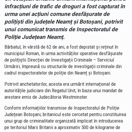
infracțiuni de trafic de droguri a fost capturat în
urma unei acțiuni comune desfășurate de
polițiști din județele Neamț și Botoșani, potrivit
unui comunicat transmis de
Inspectoratul de
Poliție Județean Neamț
.
Bărbatul, în vârstă de 62 de ani, a fost depistat și reținut în
municipiul
Roman
, în urma activităților operative desfășurate
de polițiștii Direcției de Investigații Criminale – Serviciul
Urmăriri, împreună cu structurile de investigații criminale din
cadrul inspectoratelor de poliție din Neamț și Botoșani.
Potrivit anchetatorilor, acesta era urmărit internațional de
autoritățile judiciare din
Regatul Unit
, în baza unui mandat de
arestare emis de
Judecătoria Westminster
.
Conform informațiilor transmise de
Inspectoratul de Poliție
Județean Botoșani
, britanicul este cercetat pentru constituirea
unui grup de criminalitate organizată implicat în introducerea
pe teritoriul Marii Britanii a aproximativ 500 de kilograme de