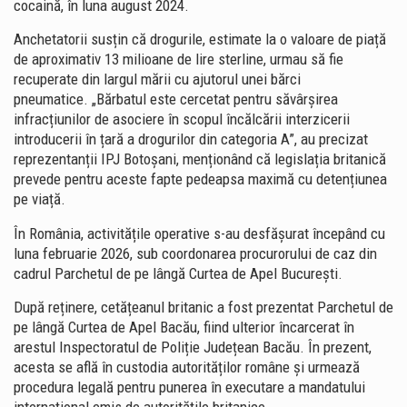
cocaină, în luna august 2024.
Anchetatorii susțin că drogurile, estimate la o valoare de piață
de aproximativ 13 milioane de lire sterline, urmau să fie
recuperate din largul mării cu ajutorul unei bărci
pneumatice. „Bărbatul este cercetat pentru săvârșirea
infracțiunilor de asociere în scopul încălcării interzicerii
introducerii în țară a drogurilor din categoria A”, au precizat
reprezentanții IPJ Botoșani, menționând că legislația britanică
prevede pentru aceste fapte pedeapsa maximă cu detențiunea
pe viață.
În România, activitățile operative s-au desfășurat începând cu
luna februarie 2026, sub coordonarea procurorului de caz din
cadrul
Parchetul de pe lângă Curtea de Apel București
.
După reținere, cetățeanul britanic a fost prezentat
Parchetul de
pe lângă Curtea de Apel Bacău
, fiind ulterior încarcerat în
arestul
Inspectoratul de Poliție Județean Bacău
. În prezent,
acesta se află în custodia autorităților române și urmează
procedura legală pentru punerea în executare a mandatului
internațional emis de autoritățile britanice.