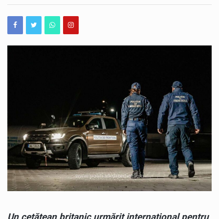
Operațiunea de scufundare controlată a celei de-a doua barje pe brațul Bala al Dunării s-a încheiat cu succes, după aproximativ 11 ore de la începerea manevrelor. Procedura a fost realizată gradual, sub coordonarea experților, pentru ca barja să fie coborâtă în poziția stabilită în prealabil. Apa a fost pompată în coferdamuri, permițând coborârea lentă a ambarcațiunii până la nivelul suprafeței apei. Ulterior, umplerea controlată a barjei a permis continuarea operațiunii într-un ritm echilibrat, astfel încât poziționarea acesteia să se realizeze în condiții de siguranță. Aceasta este cea de-a doua barjă scufundată controlat în cadrul operațiunii desfășurate pe brațul Bala. Intervenția…
România își păstrează ratingul suveran „Baa3”, după ce agenția internațională Moody’s Ratings a reconfirmat calificativul acordat țării. România rămâne astfel în categoria statelor recomandate pentru investiții, însă perspectiva asociată ratingului este în continuare negativă. Decizia Moody’s vine în contextul progreselor înregistrate de România în ceea ce privește reducerea deficitului bugetar. Agenția apreciază că ritmul consolidării fiscale din 2025 și din prima jumătate a anului 2026 a fost mai rapid decât estimările anterioare. Potrivit prognozei Moody’s, deficitul bugetar ar urma să ajungă la 5,8% din PIB în 2026, în scădere cu peste două puncte procentuale față de anul precedent. Evoluția este…
România a obținut o performanță remarcabilă la ediția din 2026 a Olimpiadei Internaționale de Inteligență Artificială (IOAI), desfășurată în perioada 2–8 august, la Astana, în Republica Kazahstan. Lotul național a revenit cu opt medalii – trei de aur, două de argint și trei de bronz, iar România s-a clasat pe locul al patrulea în clasamentul final. La competiție au participat 471 de elevi din 108 țări, ceea ce transformă rezultatul obținut de elevii români într-o performanță importantă la nivel internațional. Printre performerii lotului național se află și Alexandru Thury-Burileanu, elev în clasa a XI-a B la Colegiul Național „Mircea cel Bătrân”…
Cât de bine cunoaștem, de fapt, străduțele pe care trecem aproape zilnic prin Peninsula Constanței? Unele dintre ele ascund povești de acum aproape un secol, iar acestea pot fi descoperite astăzi, în cadrul unui nou tur ghidat gratuit. Muzeul de Istorie Națională și Arheologie Constanța continuă proiectul cultural „Vara la Constanța – Pe străzile mai puțin știute ale orașului”, dedicat istoriei moderne și patrimoniului urban al municipiului. Sâmbătă, 8 august 2026, de la ora 10:00, constănțenii și turiștii sunt invitați la o plimbare prin Peninsula orașului, pornind de la Statuia Lupoaica (Lupa Capitolina), din Piața Ovidiu. Turul va fi susținut…
Un cetățean britanic urmărit internațional pentru