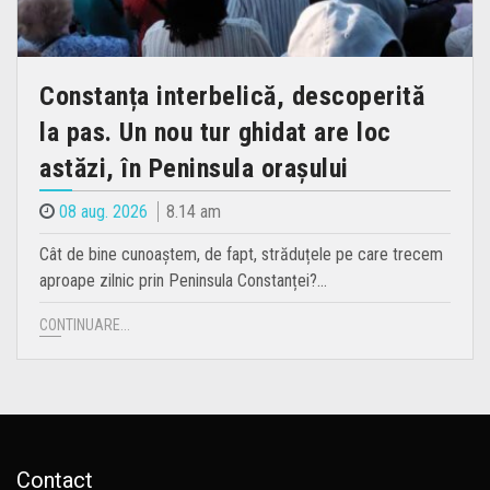
Constanța interbelică, descoperită
la pas. Un nou tur ghidat are loc
astăzi, în Peninsula orașului
08 aug. 2026
8.14 am
Cât de bine cunoaștem, de fapt, străduțele pe care trecem
aproape zilnic prin Peninsula Constanței?…
CONTINUARE...
Contact