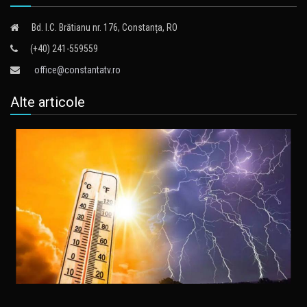
Bd. I.C. Brătianu nr. 176, Constanța, RO
(+40) 241-559559
office@constantatv.ro
Alte articole