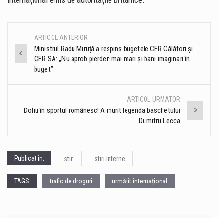
ARTICOL ANTERIOR
Post
Ministrul Radu Miruță a respins bugetele CFR Călători și
CFR SA: „Nu aprob pierderi mai mari și bani imaginari în
navigation
buget”
ARTICOL URMATOR
Doliu în sportul românesc! A murit legenda baschetului
Dumitru Lecca
Publicat in:
stiri
stiri interne
TAGS:
trafic de droguri
urmărit internațional