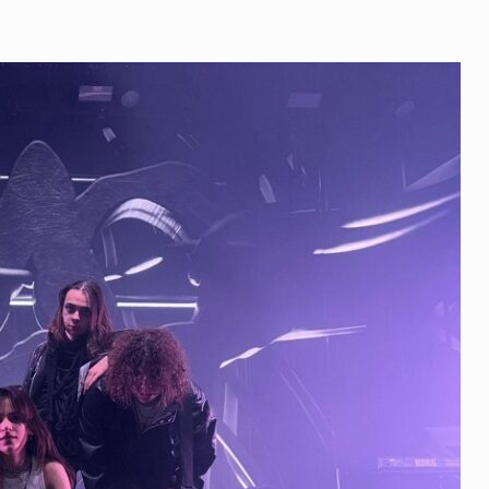
VIENA:
SPECTACOL
URIAȘ,
CONTROVERSE
ȘI
ROMÂNIA
INTRĂ
ÎN
CONCURS
CU
„CHOKE
ME”