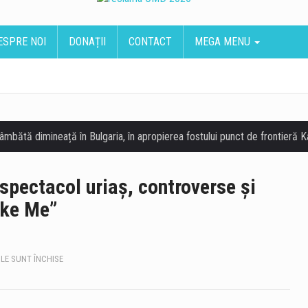
ESPRE NOI
DONAȚII
CONTACT
MEGA MENU
spectacol uriaș, controverse și
oke Me”
PENTRU
LE SUNT ÎNCHISE
EUROVISION
2026
ÎNCEPE
LA