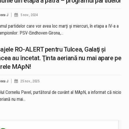
urile din etapa a patra – programul partidelor
eea J
5 nov., 2024
mul partidelor care vor avea loc marţi şi miercuri, în etapa a IV-a a
Campionilor: PSV-Eindhoven-Girona,…
jele RO-ALERT pentru Tulcea, Galaţi şi
cea au încetat. Ţinta aeriană nu mai apare pe
arele MApN!
eea J
25 nov., 2025
lul Corneliu Pavel, purtătorul de cuvânt al MApN, a informat că nicio
aeriană nu mai…