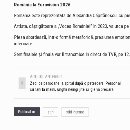
România la Eurovision 2026
România este reprezentată de Alexandra Căpitănescu, cu pi
Artista, câștigătoare a „Vocea României” în 2023, va urca pe
Piesa abordează, într-o formă metaforică, presiunea emoționa
interioare.
Semifinalele și finala vor fi transmise în direct de TVR, pe 12
ARTICOL ANTERIOR
Post
Zeci de persoane la spital după o petrecere. Personal
cu răni la mâini, unghii neîngrijite şi igienă precară
navigation
Publicat in:
stiri
stiri interne