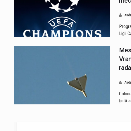
meci
Andr
Progra
Ligii 
Mesa
Vran
rad
Andr
Colone
ţintă 