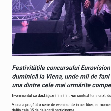
Festivitățile concursului Eurovisi
duminică la Viena, unde mii de fani 
una dintre cele mai urmărite compet
Evenimentul se desfășoară însă într-un context tensionat, dup
Viena a pregătit o serie de evenimente în aer liber, iar moment
defila cele 35 de delegații participante.