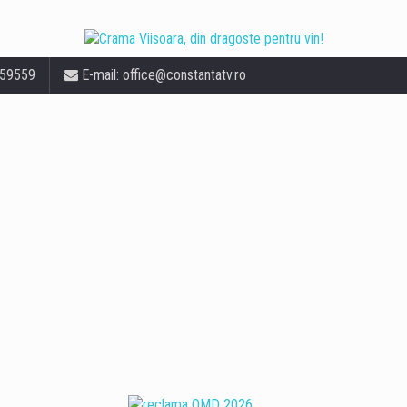
559559
E-mail:
office@constantatv.ro