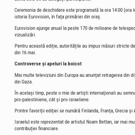
Ceremonia de deschidere este programată la ora 14:00 (ora l
istoria Eurovision, în fața primăriei din oraș.
Eurovision ajunge anual la peste 170 de milioane de telespect
vizualizări.
Pentru această ediție, autoritățile au impus măsuri stricte de 
din 16 mai.
Controverse și apeluri la boicot
Mai multe televiziuni din Europa au anunțat retragerea din dif
din Gaza.
În același timp, peste o mie de artiști internaționali au semna
pro-palestiniene, cât și pro-israeliene.
Printre favoriții ediției se numără Finlanda, Franța, Grecia și A
Israelul este reprezentat de artistul Noam Bettan, iar mai mul
contribuției financiare.