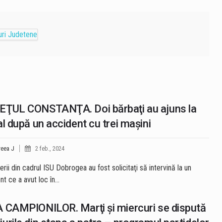
EŢUL CONSTANŢA. Doi bărbaţi au ajuns la
al după un accident cu trei maşini
eea J
2 feb., 2024
rii din cadrul ISU Dobrogea au fost solicitaţi să intervină la un
nt ce a avut loc în…
 CAMPIONILOR. Marţi şi miercuri se dispută