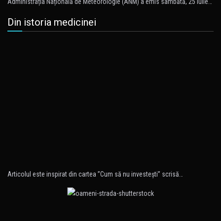
Administrația Națională de Meteorologie (ANM) a emis sâmbătă, 25 iulie…
Din istoria medicinei
Articolul este inspirat din cartea ”Cum să nu investeşti” scrisă…