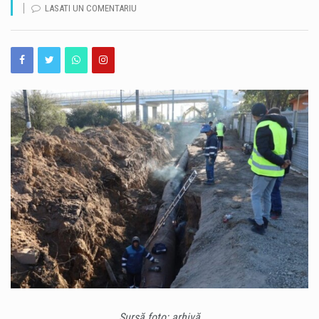
LASATI UN COMENTARIU
Peste 800 de amenzi contravenționale, în valoare totală de mai mult de 4,5 milioane de lei, au fost aplicate până în prezent de inspectorii ANPC în cadrul acțiunilor de control desfășurate pe litoralul românesc. Datele au fost prezentate miercuri, 5 august 2026, în cadrul conferinței de presă „Litoralul românesc: responsabilitate, conformare și încredere”, la care a participat președintele Autorității Naționale pentru Protecția Consumatorilor, Csaba Lajos Békési. Potrivit ANPC, acțiunile de pe litoral au fost precedate de campanii de informare, prevenție și consiliere adresate operatorilor economici. Autoritatea susține că scopul acestor demersuri nu este doar identificarea și sancționarea abaterilor, ci și…
Constănțenii și turiștii sunt invitați la o incursiune în istoria orașului, prin intermediul unui tur cultural dedicat lui Anghel Saligny și transformărilor care au contribuit la dezvoltarea Constanței moderne. Evenimentul are loc joi, 6 august 2026, de la ora 18:00, iar punctul de întâlnire este Statuia Lupoaicei din Constanța. Turul, intitulat „Anghel Saligny – De la știință la artă, povestea Constanței moderne”, propune o călătorie în timp până la sfârșitul secolului al XIX-lea și începutul secolului al XX-lea, o perioadă esențială pentru dezvoltarea orașului și a portului. Participanții vor avea ocazia să afle mai multe despre contribuția lui Anghel Saligny…
O experiență neobișnuită este pregătită pentru cei pasionați de mare. Centrul 39 Scafandri „Amiral Ilie Ștefan” organizează, cu ocazia Zilei Marinei Române, activități de scufundare în Portul Tomis, iar publicul are șansa de a participa alături de scafandrii militari. Activitățile sunt programate pentru marți, 11 august, iar înscrierile se fac în perioada 5-9 august. Pentru a participa, doritorii trebuie să aibă cel puțin 14 ani împliniți, să fie într-o stare de sănătate corespunzătoare activităților de scufundare și să răspundă corect la un chestionar format din cinci întrebări. Întrebările vizează activitatea Centrului 39 Scafandri „Amiral Ilie Ștefan”, exercițiile militare la care…
Alertă pe o plajă din Mamaia, după ce un obiect suspect a fost observat în apă. Polițiștii și reprezentanții ISU Constanța au fost solicitați de urgență pentru verificarea situației. Incidentul a avut loc în zona clubului Loft din Mamaia, unde mai multe echipaje au ajuns la fața locului. Pentru siguranța turiștilor, accesul în zona respectivă a fost restricționat pe durata intervenției, relatează Antena 3. Ulterior, reprezentanții Gărzii de Coastă au confirmat că obiectul găsit în apă era, într-adevăr, o dronă. Potrivit informațiilor transmise de autorități, obiectul suspect nu avea material explozibil. În prezent sunt desfășurate verificări pentru stabilirea provenienței acestuia…
Sursă foto: arhivă