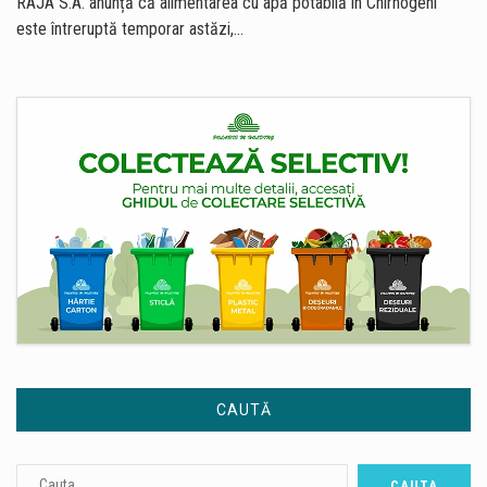
RAJA S.A. anunță că alimentarea cu apă potabilă în Chirnogeni
este întreruptă temporar astăzi,…
CAUTĂ