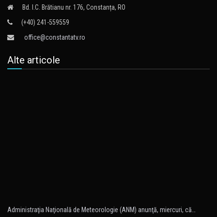
Bd. I.C. Brătianu nr. 176, Constanța, RO
(+40) 241-559559
office@constantatv.ro
Alte articole
Administraţia Naţională de Meteorologie (ANM) anunţă, miercuri, că…