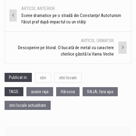
ARTICOL ANTERIOR
Post
Scene dramatice pe o stradă din Constanța! Autoturism
făcut praf după impactul cu un stâlp
navigation
ARTICOL URMATOR
Descoperire pe litoral. O bucată de metal cu caractere
chirilice găsită la Vama Veche
Publicat in:
stiri
stiri locale
TAGS:
avarie raja
Hârsova
RAJA; fara apa
stiri locale actualitate