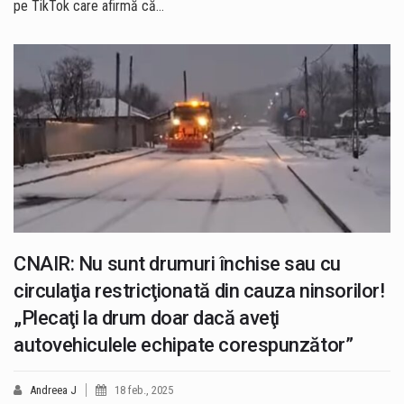
pe TikTok care afirmă că…
CNAIR: Nu sunt drumuri închise sau cu
circulaţia restricţionată din cauza ninsorilor!
„Plecaţi la drum doar dacă aveţi
autovehiculele echipate corespunzător”
Andreea J
18 feb., 2025