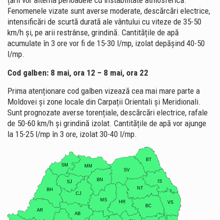
țării vor alterna perioadele cu instabilitate atmosferică.
Fenomenele vizate sunt averse moderate, descărcări electrice,
intensificări de scurtă durată ale vântului cu viteze de 35-50
km/h și, pe arii restrânse, grindină. Cantitățile de apă
acumulate în 3 ore vor fi de 15-30 l/mp, izolat depășind 40-50
l/mp.
Cod galben: 8 mai, ora 12 – 8 mai, ora 22
Prima atenționare cod galben vizează cea mai mare parte a
Moldovei și zone locale din Carpații Orientali și Meridionali.
Sunt prognozate averse torențiale, descărcări electrice, rafale
de 50-60 km/h și grindină izolat. Cantitățile de apă vor ajunge
la 15-25 l/mp în 3 ore, izolat 30-40 l/mp.