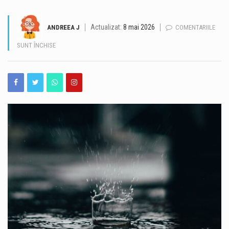
O dronă de dimensiuni mari a explodat sâmbătă dimineață în Bulgaria, în apropierea fostului punct de frontieră Kardam, la aproximativ 100 de metri de granița cu România. Aparatul s-a prăbușit într-un lan de floarea-soarelui, iar în urma exploziei nu au fost înregistrate victime sau pagube. Zona se află în apropierea unor obiective energetice importante, inclusiv a unor stații de compresoare de pe gazoductul Trans-Balkan. Premierul bulgar Rumen Radev a declarat că drona nu a fost detectată de sistemele de apărare aeriană, iar autoritățile încearcă să stabilească tipul și originea acesteia. Autoritățile bulgare au izolat zona și continuă verificările. Ministrul Apărării de…
Actualizat:
8 mai 2026
ANDREEA J
COMENTARIILE
Un bărbat de 36 de ani din Murfatlar este cercetat de polițiști după ce ar fi fost depistat la volan sub influența băuturilor alcoolice. Potrivit Inspectoratului de Poliție Județean Constanța, incidentul a avut loc la data de 8 august, în jurul orei 1:50, pe strada Ion Creangă din orașul Murfatlar. Polițiștii din cadrul Poliției orașului Murfatlar l-au identificat pe bărbat, iar acesta ar fi refuzat atât testarea cu aparatul etilotest, cât și recoltarea de probe biologice în vederea stabilirii alcoolemiei în sânge. În acest caz, cercetările sunt continuate de polițiști. https://www.constantatv.ro/2026/08/08/accident-cu-sase-masini-pe-a2-bucuresti-constanta-o-persoana-are-nevoie-de-ingrijiri-medicale/
PENTRU
SUNT ÎNCHISE
PLOI,
Litoralul românesc este la capacitate maximă în acest weekend, când peste 200.000 de turiști se află în stațiunile de la Marea Neagră, potrivit datelor centralizate de operatorii din turism. Hotelurile, apartamentele de vacanță și celelalte structuri de cazare sunt ocupate în proporție de 100%, iar restaurantele, terasele, beach-barurile, cluburile și operatorii de agrement se confruntă cu un aflux important de clienți. Reprezentanții industriei ospitalității consideră că nivelul ridicat de ocupare reprezintă unul dintre cele mai importante momente ale sezonului estival 2026. Corina Martin, președintele Patronatului RESTO Constanța și secretar general al Federației Patronatelor din Industria Ospitalității din România (FPIOR), spune…
DESCĂRCĂRI
ELECTRICE,
Autobuzele de pe linia 102 din Constanța circulă temporar pe un traseu deviat în zona Faleză Nord, după ce autoturismele parcate pe strada Zorelelor împiedică accesul în condiții de siguranță. Potrivit CT BUS, autobuzele nu mai pot circula momentan pe strada Zorelelor din cauza mașinilor parcate în zonă, care îngreunează traficul și accesul vehiculelor de transport public. Reprezentanții CT BUS anunță că linia 102 va reveni pe traseul obișnuit după eliberarea zonei și restabilirea condițiilor necesare pentru circulația autobuzelor.
GRINDINĂ
ȘI
Traficul se desfășoară cu dificultate, sâmbătă dimineață, pe Autostrada A2, pe sensul București – Constanța, în urma unui accident rutier produs la kilometrul 99, în zona localității Dragoș-Vodă, județul Călărași. Potrivit Centrului INFOTRAFIC din cadrul Inspectoratului General al Poliției Române, în accident au fost implicate șase autovehicule. Acestea au fost scoase în afara benzilor de circulație, însă valorile de trafic sunt ridicate. O persoană necesită îngrijiri medicale. Polițiștii le recomandă șoferilor să circule cu atenție sporită, să evite schimbările bruște de bandă și manevrele riscante și să păstreze o distanță corespunzătoare între autovehicule. De asemenea, conducătorii auto sunt sfătuiți să nu…
RAFALE
DE
VÂNT.
Valul de căldură continuă în Dobrogea, iar meteorologii au emis o nouă atenționare Cod galben de temperaturi deosebit de ridicate și caniculă, valabilă sâmbătă, 8 august, între orele 10:00 și 21:00. Potrivit avertizării, temperaturile maxime vor ajunge la 34-36 de grade Celsius, iar disconfortul termic va fi ridicat. Indicele temperatură-umezeală (ITU) va atinge sau va depăși pragul critic de 80 de unități, ceea ce înseamnă condiții dificile pentru organism, în special pentru persoanele vulnerabile. Autoritățile din Constanța au anunțat o serie de măsuri pentru reducerea efectelor temperaturilor ridicate și pentru sprijinirea populației în această perioadă. Ce măsuri sunt luate în…
ANM
A
EMIS
O
INFORMARE
METEO
DE
VREME
REA