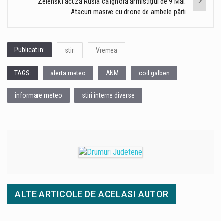
Zelenski acuză Rusia că ignoră armistițiul de 9 Mai.
Atacuri masive cu drone de ambele părți
Publicat in:
stiri
Vremea
TAGS:
alerta meteo
ANM
cod galben
informare meteo
stiri interne diverse
ALTE ARTICOLE DE ACELASI AUTOR