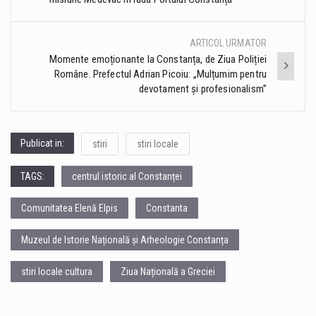
navigation
ARTICOL URMATOR
Momente emoționante la Constanța, de Ziua Poliției
Române. Prefectul Adrian Picoiu: „Mulțumim pentru
devotament și profesionalism”
Publicat in:
stiri
stiri locale
TAGS:
centrul istoric al Constanței
Comunitatea Elenă Elpis
Constanta
Muzeul de Istorie Națională și Arheologie Constanța
stiri locale cultura
Ziua Națională a Greciei