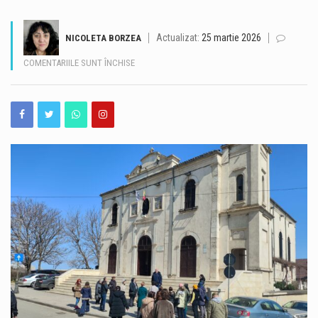
Un bărbat de 36 de ani din Murfatlar este cercetat de polițiști după ce ar fi fost depistat la volan sub influența băuturilor alcoolice. Potrivit Inspectoratului de Poliție Județean Constanța, incidentul a avut loc la data de 8 august, în jurul orei 1:50, pe strada Ion Creangă din orașul Murfatlar. Polițiștii din cadrul Poliției orașului Murfatlar l-au identificat pe bărbat, iar acesta ar fi refuzat atât testarea cu aparatul etilotest, cât și recoltarea de probe biologice în vederea stabilirii alcoolemiei în sânge. În acest caz, cercetările sunt continuate de polițiști. https://www.constantatv.ro/2026/08/08/accident-cu-sase-masini-pe-a2-bucuresti-constanta-o-persoana-are-nevoie-de-ingrijiri-medicale/
Actualizat:
25 martie 2026
NICOLETA BORZEA
Litoralul românesc este la capacitate maximă în acest weekend, când peste 200.000 de turiști se află în stațiunile de la Marea Neagră, potrivit datelor centralizate de operatorii din turism. Hotelurile, apartamentele de vacanță și celelalte structuri de cazare sunt ocupate în proporție de 100%, iar restaurantele, terasele, beach-barurile, cluburile și operatorii de agrement se confruntă cu un aflux important de clienți. Reprezentanții industriei ospitalității consideră că nivelul ridicat de ocupare reprezintă unul dintre cele mai importante momente ale sezonului estival 2026. Corina Martin, președintele Patronatului RESTO Constanța și secretar general al Federației Patronatelor din Industria Ospitalității din România (FPIOR), spune…
PENTRU
COMENTARIILE SUNT ÎNCHISE
FOTO
Autobuzele de pe linia 102 din Constanța circulă temporar pe un traseu deviat în zona Faleză Nord, după ce autoturismele parcate pe strada Zorelelor împiedică accesul în condiții de siguranță. Potrivit CT BUS, autobuzele nu mai pot circula momentan pe strada Zorelelor din cauza mașinilor parcate în zonă, care îngreunează traficul și accesul vehiculelor de transport public. Reprezentanții CT BUS anunță că linia 102 va reveni pe traseul obișnuit după eliberarea zonei și restabilirea condițiilor necesare pentru circulația autobuzelor.
TUR
GHIDAT
Traficul se desfășoară cu dificultate, sâmbătă dimineață, pe Autostrada A2, pe sensul București – Constanța, în urma unui accident rutier produs la kilometrul 99, în zona localității Dragoș-Vodă, județul Călărași. Potrivit Centrului INFOTRAFIC din cadrul Inspectoratului General al Poliției Române, în accident au fost implicate șase autovehicule. Acestea au fost scoase în afara benzilor de circulație, însă valorile de trafic sunt ridicate. O persoană necesită îngrijiri medicale. Polițiștii le recomandă șoferilor să circule cu atenție sporită, să evite schimbările bruște de bandă și manevrele riscante și să păstreze o distanță corespunzătoare între autovehicule. De asemenea, conducătorii auto sunt sfătuiți să nu…
ÎN
PENINSULĂ
Valul de căldură continuă în Dobrogea, iar meteorologii au emis o nouă atenționare Cod galben de temperaturi deosebit de ridicate și caniculă, valabilă sâmbătă, 8 august, între orele 10:00 și 21:00. Potrivit avertizării, temperaturile maxime vor ajunge la 34-36 de grade Celsius, iar disconfortul termic va fi ridicat. Indicele temperatură-umezeală (ITU) va atinge sau va depăși pragul critic de 80 de unități, ceea ce înseamnă condiții dificile pentru organism, în special pentru persoanele vulnerabile. Autoritățile din Constanța au anunțat o serie de măsuri pentru reducerea efectelor temperaturilor ridicate și pentru sprijinirea populației în această perioadă. Ce măsuri sunt luate în…
DE
ZIUA
GRECIEI,
Operațiunea de scufundare controlată a celei de-a doua barje pe brațul Bala al Dunării s-a încheiat cu succes, după aproximativ 11 ore de la începerea manevrelor. Procedura a fost realizată gradual, sub coordonarea experților, pentru ca barja să fie coborâtă în poziția stabilită în prealabil. Apa a fost pompată în coferdamuri, permițând coborârea lentă a ambarcațiunii până la nivelul suprafeței apei. Ulterior, umplerea controlată a barjei a permis continuarea operațiunii într-un ritm echilibrat, astfel încât poziționarea acesteia să se realizeze în condiții de siguranță. Aceasta este cea de-a doua barjă scufundată controlat în cadrul operațiunii desfășurate pe brațul Bala. Intervenția…
ORGANIZAT
DE
MUZEUL
DE
ISTORIE
ȘI
COMUNITATEA
ELENĂ