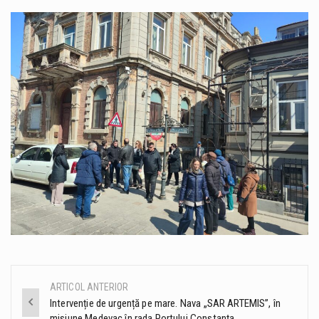
ARTICOL ANTERIOR
Post
Intervenție de urgență pe mare. Nava „SAR ARTEMIS”, în
misiune Medevac în rada Portului Constanța