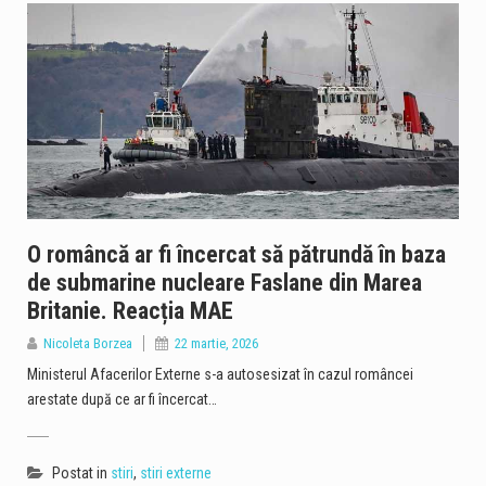
O româncă ar fi încercat să pătrundă în baza
de submarine nucleare Faslane din Marea
Britanie. Reacția MAE
Nicoleta Borzea
22 martie, 2026
Ministerul Afacerilor Externe s-a autosesizat în cazul româncei
arestate după ce ar fi încercat…
Postat in
stiri
,
stiri externe