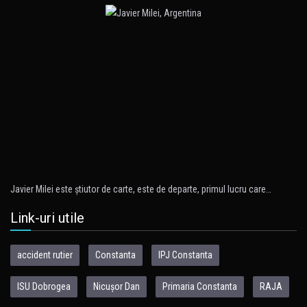
Javier Milei este ştiutor de carte, este de departe, primul lucru care…
Link-uri utile
accident rutier
Constanta
IPJ Constanta
ISU Dobrogea
Nicușor Dan
Primaria Constanta
RAJA