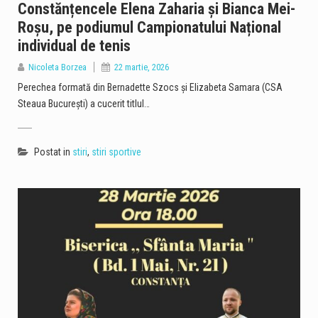
Constănțencele Elena Zaharia și Bianca Mei-
Roșu, pe podiumul Campionatului Național
individual de tenis
Nicoleta Borzea
22 martie, 2026
Perechea formată din Bernadette Szocs și Elizabeta Samara (CSA
Steaua București) a cucerit titlul…
Postat in
stiri
,
stiri sportive