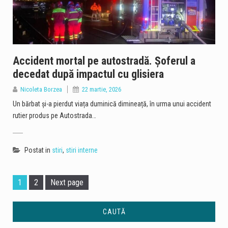
Accident mortal pe autostradă. Șoferul a
decedat după impactul cu glisiera
Nicoleta Borzea
22 martie, 2026
Un bărbat și-a pierdut viața duminică dimineață, în urma unui accident
rutier produs pe Autostrada…
Postat in
stiri
,
stiri interne
Page
Page
1
2
Next page
CAUTĂ