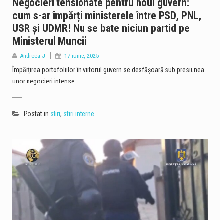
Negocieri tensionate pentru noul guvern:
cum s-ar împărți ministerele între PSD, PNL,
USR și UDMR! Nu se bate niciun partid pe
Ministerul Muncii
Andreea J
17 iunie, 2025
Împărțirea portofoliilor în viitorul guvern se desfășoară sub presiunea
unor negocieri intense…
Postat in
stiri
,
stiri interne