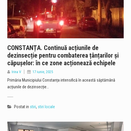
CONSTANȚA. Continuă acțiunile de
dezinsecție pentru combaterea țânțarilor și
căpușelor: în ce zone acționează echipele
Irina V
17 iunie, 2025
Primăria Municipiului Constanța intensifică în această săptămână
acțiunile de dezinsecție…
Postat in
stiri
,
stiri locale