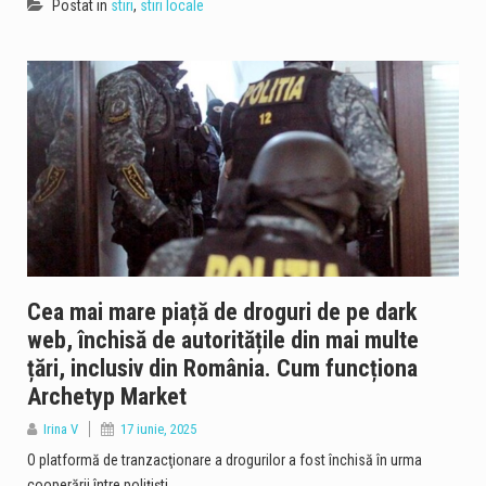
Postat in
stiri
,
stiri locale
Cea mai mare piață de droguri de pe dark
web, închisă de autoritățile din mai multe
țări, inclusiv din România. Cum funcționa
Archetyp Market
Irina V
17 iunie, 2025
O platformă de tranzacţionare a drogurilor a fost închisă în urma
cooperării între poliţişti…