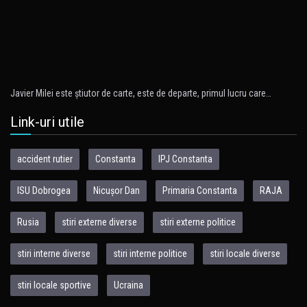
Javier Milei este ştiutor de carte, este de departe, primul lucru care…
Link-uri utile
accident rutier
Constanta
IPJ Constanta
ISU Dobrogea
Nicușor Dan
Primaria Constanta
RAJA
Rusia
stiri externe diverse
stiri externe politice
stiri interne diverse
stiri interne politice
stiri locale diverse
stiri locale sportive
Ucraina