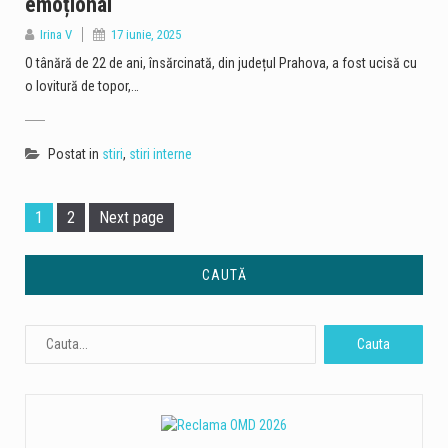
emoțional
Irina V
17 iunie, 2025
O tânără de 22 de ani, însărcinată, din județul Prahova, a fost ucisă cu
o lovitură de topor,…
Postat in
stiri
,
stiri interne
Page
Page
1
2
Next page
CAUTĂ