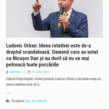
Ludovic Orban: Ideea rotativei este de-a
dreptul scandaloasă. Oamenii care au votat
cu Nicuşor Dan şi-au dorit să nu se mai
petreacă toate porcăriile
Andreea J
17 iunie, 2025
Liderul Forţa Dreptei, fostul premier Ludovic Orban a declarat marţi că
ideea rotativei este de-a…
Postat in
stiri
,
stiri interne