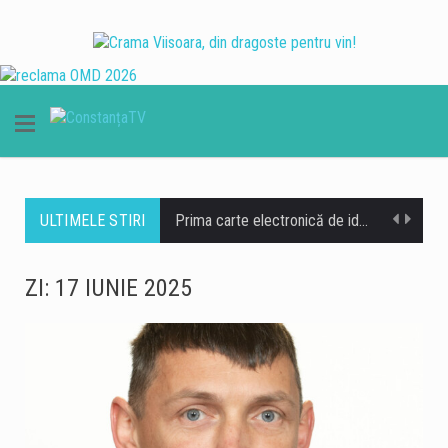
ULTIMELE STIRI
Prima carte electronică de identitate va putea fi eliberată gratuit în continuare, după ce Guvernul a aprobat vineri un proiect de hotărâre prin care măsura este menținută pe perioada implementării proiectului finanțat prin Planul Național de Redresare și Reziliență (PNRR). Potrivit Guvernului, gratuitatea se aplică în limita fondurilor deja alocate și disponibile prin PNRR, fără alocarea unor fonduri suplimentare de la bugetul de stat. Măsura vizează eliberarea gratuită a primei cărți electronice de identitate pentru cetățenii eligibili, pe întreaga perioadă de implementare a proiectului „Stimularea adoptării cărții electronice de identitate de către cetățenii români”. În nota de fundamentare a proiectului…
Guvernul a aprobat, vineri, într-o ședință extraordinară convocată pe fondul dificultăților din sistemul energetic, un set de măsuri care îi permit Transelectrica să limiteze, în situații de urgență, consumul de energie electrică al unor consumatori din sectorul privat. Măsura ar putea fi aplicată în tranșe, numai dacă situația din sistemul electroenergetic o impune și există riscul ca siguranța Sistemului Electroenergetic Național să fie afectată. Operatorii vizați trebuie informați cu cel puțin 24 de ore înainte de aplicarea efectivă a măsurilor. Important este că măsura nu vizează consumatorii casnici. De asemenea, sunt exceptate de la limitare unitățile și consumatorii pentru care…
ZI:
17 IUNIE 2025
Comisariatul Județean pentru Protecția Consumatorilor Constanța a desfășurat, în perioada 3-7 august 2026, o serie de acțiuni de control în rândul operatorilor economici din județ. În cadrul verificărilor au fost controlați 133 de operatori economici, iar pentru abaterile constatate au fost aplicate amenzi în valoare totală de 259.000 de lei. Totodată, inspectorii au dispus oprirea definitivă de la comercializare a unor produse în valoare de 13.978 de lei și au aplicat cinci măsuri de oprire temporară a prestării serviciilor. Muște în spațiile de preparare și depuneri de grăsime Printre principalele nereguli constatate de comisarii CJPC Constanța s-au numărat probleme legate…
Debitul Dunării la intrarea în țară a ajuns la un nou minim istoric, de 1.400 de metri cubi pe secundă, iar valoarea se va menține în această săptămână. Potrivit prognozei hidrologice actualizate, după o perioadă de staționare până pe 12 august, debitul va începe să crească din 13 august, când este estimat la 1.450 mc/s. Situația hidrologică rămâne dificilă, însă evoluția prognozată oferă câteva zile suplimentare importante pentru gestionarea debitelor extrem de scăzute ale Dunării și pentru menținerea condițiilor necesare funcționării CNE Cernavodă. Nivelul Dunării la Cernavodă a mai scăzut cu 2 centimetri La Cernavodă, nivelul Dunării a scăzut cu…
Inspectorii Autorității Naționale pentru Protecția Consumatorilor au aplicat amenzi de peste 3 milioane de lei în urma controalelor desfășurate în perioada 3-7 august. Acțiunile au vizat verificarea siguranței produselor și a calității serviciilor oferite consumatorilor. În cele cinci zile de controale, comisarii ANPC au aplicat 611 amenzi contravenționale, în valoare totală de peste 3 milioane de lei. Au fost date, de asemenea, 478 de avertismente. Valoarea totală a produselor verificate de inspectorii ANPC a depășit 3,8 milioane de lei. Printre cele mai frecvente probleme constatate s-au numărat comercializarea produselor expirate și nerespectarea condițiilor de depozitare. Inspectorii au găsit carne și…