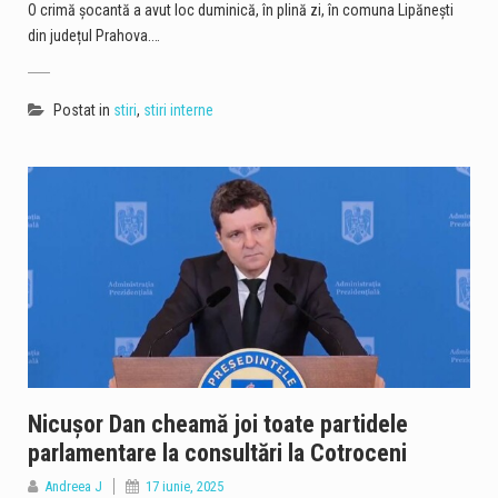
O crimă șocantă a avut loc duminică, în plină zi, în comuna Lipănești
din județul Prahova.…
Postat in
stiri
,
stiri interne
Nicușor Dan cheamă joi toate partidele
parlamentare la consultări la Cotroceni
Andreea J
17 iunie, 2025