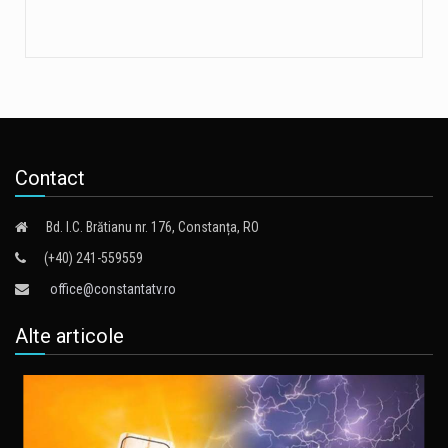
Contact
Bd. I.C. Brătianu nr. 176, Constanța, RO
(+40) 241-559559
office@constantatv.ro
Alte articole