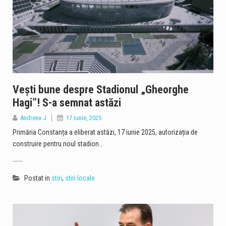
Vești bune despre Stadionul „Gheorghe
Hagi”! S-a semnat astăzi
Andreea J
17 iunie, 2025
Primăria Constanța a eliberat astăzi, 17 iunie 2025, autorizația de
construire pentru noul stadion…
Postat in
stiri
,
stiri locale