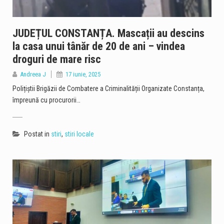
JUDEȚUL CONSTANȚA. Mascații au descins
la casa unui tânăr de 20 de ani – vindea
droguri de mare risc
Andreea J
17 iunie, 2025
Polițiștii Brigăzii de Combatere a Criminalității Organizate Constanța,
împreună cu procurorii…
Postat in
stiri
,
stiri locale