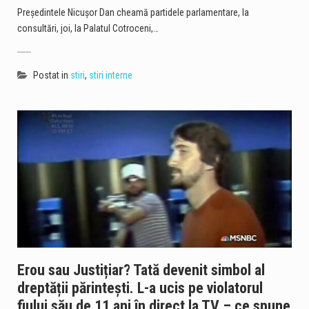
Preşedintele Nicuşor Dan cheamă partidele parlamentare, la
consultări, joi, la Palatul Cotroceni,…
Postat in
stiri
,
stiri interne
Erou sau Justițiar? Tată devenit simbol al
dreptății părintești. L-a ucis pe violatorul
fiului său de 11 ani în direct la TV – ce spune