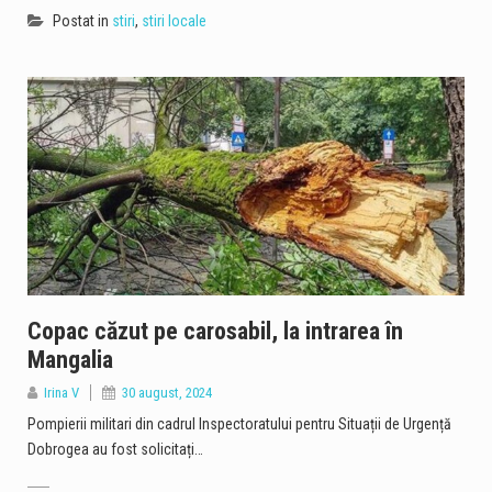
Postat in
stiri
,
stiri locale
Copac căzut pe carosabil, la intrarea în
Mangalia
Irina V
30 august, 2024
Pompierii militari din cadrul Inspectoratului pentru Situații de Urgență
Dobrogea au fost solicitați…