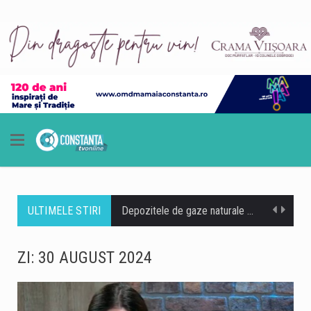
ULTIMELE STIRI
Depozitele de gaze naturale ale României erau umplute în proporție de 062,77%, potrivit celor mai recente date disponibile în platforma Gas Infrastructure Europe – AGSI. În depozite se aflau 21,2565 TWh de gaze, cantitate echivalentă cu aproximativ 2 miliarde de metri cubi. Gradul de umplere a crescut cu 0,40 puncte procentuale față de ziua precedentă, ceea ce indică faptul că procesul de înmagazinare continuă în perspectiva sezonului rece 2026-2027. La nivelul Uniunii Europene, gradul mediu de umplere era de 58,84%, astfel că România se afla cu aproape patru puncte procentuale peste media comunitară. România, aproape de Ungaria și peste mai…
Locuitorii municipiului Constanța trebuie să se pregătească pentru o perioadă de întrerupere a furnizării apei calde. Termocentrale Constanța anunță că livrarea apei calde va fi oprită în perioada 16-23 august, pentru executarea unor lucrări necesare racordării unor noi surse de producere a energiei termice. Oprirea totală a instalațiilor de producere este programată pentru 16 august, de la ora 22:00. Lucrările sunt realizate în cadrul proiectului „Sursă de producere energie utilă termică prin cogenerare de înaltă eficiență în municipiul Constanța”. Potrivit Termocentrale Constanța, reluarea furnizării apei calde nu se va face simultan în toate zonele. Furnizarea va fi reluată etapizat, începând…
ZI:
30 AUGUST 2024
Atleta Ştefania Uţă a câştigat, duminică, medalia de aur în finala probei de 400 metri garduri, la Campionatele Mondiale under 20, găzduite de Oregon. Ea a câştigat cu un timp mai bun decât la CE din 2025, când a stabilit un nou record al competiţiei. Ştefania Uţă a încheiat cursa cu timpul de 55.33 secunde, cu care a obţinut locul I. Pe podium au mai urcat Tumi Ramokgopa (Africa de Sud, 55.88) şi Elenia Iakovaki (Grecia, 55.99). Uţă a avut 57.93 secunde în serii şi 56.87 în semifinale. Prin performanţa de la CM din Oregon, Ştefania Uţă şi-a depăşit recordul…
Vicepremierul interimar Oana Gheorghiu a vorbit, duminică seara, la Digi 24, despre Legea salarizării. "Legea asta vine să traseze o coloană vertebrală, astfel încât toată lumea, la muncă egală, să primească un salariu egal şi, evident, se acordă nişte sporuri în acele meserii care sunt mai complicate. Nu există reducere de venituri. (...) Nimeni nu va pierde niciun ban", a declarat Oana Gheorghiu. "Este pentru prima oară în istorie când sindicatele protestează pentru că li se vor mări salariile. Pentru mine este de neînţeles". Întrebată despre opoziţia PSD faţă de legea salarizării şi faţă de alte măsuri legislative, Oana Gheorghiu…