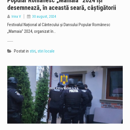
Popular Românesc „Mamaia” 2024 își
desemnează, în această seară, câștigătorii
Irina V
30 august, 2024
Festivalul Național al Cântecului și Dansului Popular Românesc
„Mamaia” 2024, organizat în…
Postat in
stiri
,
stiri locale