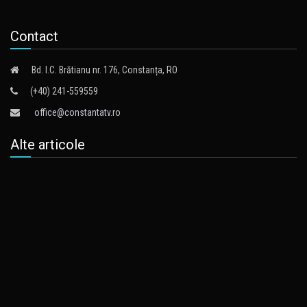
Contact
Bd. I.C. Brătianu nr. 176, Constanța, RO
(+40) 241-559559
office@constantatv.ro
Alte articole