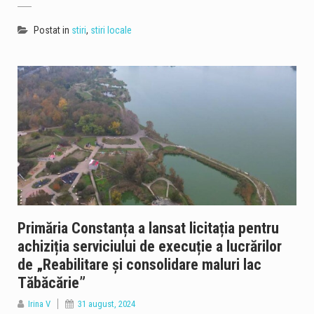
Postat in
stiri
,
stiri locale
Primăria Constanța a lansat licitația pentru
achiziția serviciului de execuție a lucrărilor
de „Reabilitare și consolidare maluri lac
Tăbăcărie”
Irina V
31 august, 2024