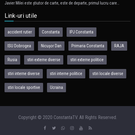
Javier Milei este ştiutor de carte, este de departe, primul lucru care…
Link-uri utile
accident rutier
Constanta
IPJ Constanta
ISU Dobrogea
Nicușor Dan
Primaria Constanta
RAJA
Rusia
stiri externe diverse
stiri externe politice
stiri interne diverse
stiri interne politice
stiri locale diverse
stiri locale sportive
Ucraina
Copyright © 2020 ConstantaTV. All Rights Reserved.