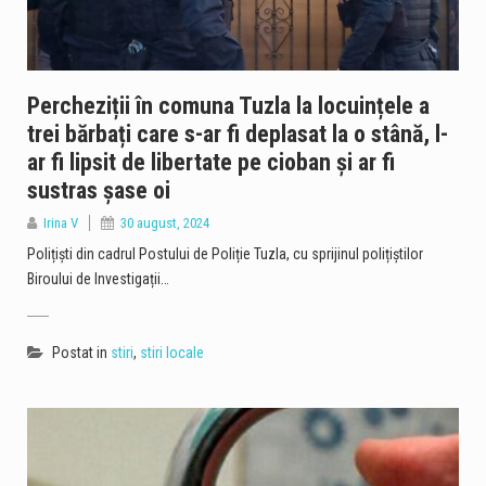
Percheziții în comuna Tuzla la locuințele a
trei bărbați care s-ar fi deplasat la o stână, l-
ar fi lipsit de libertate pe cioban și ar fi
sustras șase oi
Irina V
30 august, 2024
Polițiști din cadrul Postului de Poliție Tuzla, cu sprijinul polițiștilor
Biroului de Investigații…
Postat in
stiri
,
stiri locale