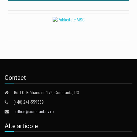
Contact
Bd. I.C. Brătianu nr. 176, Constanța, RO
(+40) 241-559559
office@constantatv.ro
Alte articole