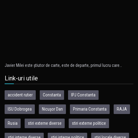
Javier Milei este ştiutor de carte, este de departe, primul lucru care…
Link-uri utile
accident rutier
Constanta
IPJ Constanta
ISU Dobrogea
Nicușor Dan
Primaria Constanta
RAJA
Rusia
stiri externe diverse
stiri externe politice
stiri interne diverse
stiri interne politice
stiri locale diverse