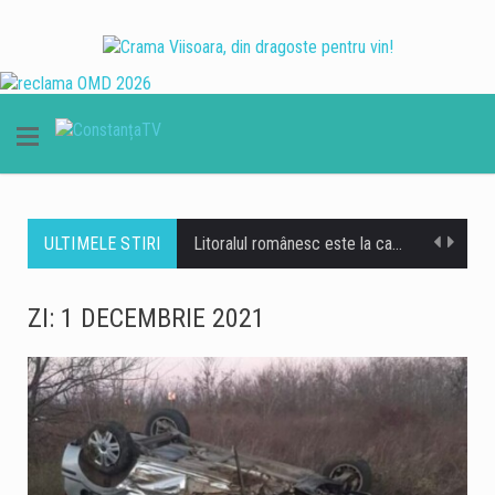
ULTIMELE STIRI
Litoralul românesc este la capacitate maximă în acest weekend, când peste 200.000 de turiști se află în stațiunile de la Marea Neagră, potrivit datelor centralizate de operatorii din turism. Hotelurile, apartamentele de vacanță și celelalte structuri de cazare sunt ocupate în proporție de 100%, iar restaurantele, terasele, beach-barurile, cluburile și operatorii de agrement se confruntă cu un aflux important de clienți. Reprezentanții industriei ospitalității consideră că nivelul ridicat de ocupare reprezintă unul dintre cele mai importante momente ale sezonului estival 2026. Corina Martin, președintele Patronatului RESTO Constanța și secretar general al Federației Patronatelor din Industria Ospitalității din România (FPIOR), spune…
Autobuzele de pe linia 102 din Constanța circulă temporar pe un traseu deviat în zona Faleză Nord, după ce autoturismele parcate pe strada Zorelelor împiedică accesul în condiții de siguranță. Potrivit CT BUS, autobuzele nu mai pot circula momentan pe strada Zorelelor din cauza mașinilor parcate în zonă, care îngreunează traficul și accesul vehiculelor de transport public. Reprezentanții CT BUS anunță că linia 102 va reveni pe traseul obișnuit după eliberarea zonei și restabilirea condițiilor necesare pentru circulația autobuzelor.
ZI:
1 DECEMBRIE 2021
Traficul se desfășoară cu dificultate, sâmbătă dimineață, pe Autostrada A2, pe sensul București – Constanța, în urma unui accident rutier produs la kilometrul 99, în zona localității Dragoș-Vodă, județul Călărași. Potrivit Centrului INFOTRAFIC din cadrul Inspectoratului General al Poliției Române, în accident au fost implicate șase autovehicule. Acestea au fost scoase în afara benzilor de circulație, însă valorile de trafic sunt ridicate. O persoană necesită îngrijiri medicale. Polițiștii le recomandă șoferilor să circule cu atenție sporită, să evite schimbările bruște de bandă și manevrele riscante și să păstreze o distanță corespunzătoare între autovehicule. De asemenea, conducătorii auto sunt sfătuiți să nu…
Valul de căldură continuă în Dobrogea, iar meteorologii au emis o nouă atenționare Cod galben de temperaturi deosebit de ridicate și caniculă, valabilă sâmbătă, 8 august, între orele 10:00 și 21:00. Potrivit avertizării, temperaturile maxime vor ajunge la 34-36 de grade Celsius, iar disconfortul termic va fi ridicat. Indicele temperatură-umezeală (ITU) va atinge sau va depăși pragul critic de 80 de unități, ceea ce înseamnă condiții dificile pentru organism, în special pentru persoanele vulnerabile. Autoritățile din Constanța au anunțat o serie de măsuri pentru reducerea efectelor temperaturilor ridicate și pentru sprijinirea populației în această perioadă. Ce măsuri sunt luate în…
Operațiunea de scufundare controlată a celei de-a doua barje pe brațul Bala al Dunării s-a încheiat cu succes, după aproximativ 11 ore de la începerea manevrelor. Procedura a fost realizată gradual, sub coordonarea experților, pentru ca barja să fie coborâtă în poziția stabilită în prealabil. Apa a fost pompată în coferdamuri, permițând coborârea lentă a ambarcațiunii până la nivelul suprafeței apei. Ulterior, umplerea controlată a barjei a permis continuarea operațiunii într-un ritm echilibrat, astfel încât poziționarea acesteia să se realizeze în condiții de siguranță. Aceasta este cea de-a doua barjă scufundată controlat în cadrul operațiunii desfășurate pe brațul Bala. Intervenția…