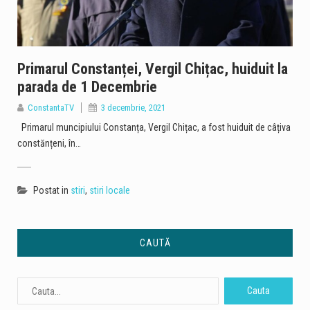
Primarul Constanței, Vergil Chițac, huiduit la
parada de 1 Decembrie
ConstantaTV
3 decembrie, 2021
Primarul muncipiului Constanța, Vergil Chițac, a fost huiduit de câțiva
constănțeni, în…
Postat in
stiri
,
stiri locale
CAUTĂ