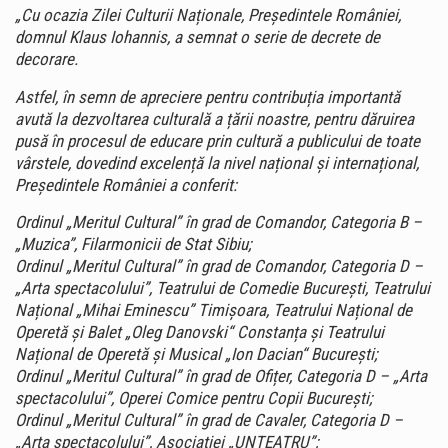
„Cu ocazia Zilei Culturii Naționale, Președintele României,
domnul Klaus Iohannis, a semnat o serie de decrete de
decorare.
Astfel, în semn de apreciere pentru contribuția importantă
avută la dezvoltarea culturală a țării noastre, pentru dăruirea
pusă în procesul de educare prin cultură a publicului de toate
vârstele, dovedind excelență la nivel național și internațional,
Președintele României a conferit:
Ordinul „Meritul Cultural” în grad de Comandor, Categoria B –
„Muzica”, Filarmonicii de Stat Sibiu;
Ordinul „Meritul Cultural” în grad de Comandor, Categoria D –
„Arta spectacolului”, Teatrului de Comedie București, Teatrului
Național „Mihai Eminescu” Timișoara, Teatrului Național de
Operetă și Balet „Oleg Danovski“ Constanța și Teatrului
Național de Operetă și Musical „Ion Dacian“ București;
Ordinul „Meritul Cultural” în grad de Ofițer, Categoria D – „Arta
spectacolului”, Operei Comice pentru Copii București;
Ordinul „Meritul Cultural” în grad de Cavaler, Categoria D –
„Arta spectacolului”, Asociației „UNTEATRU”;