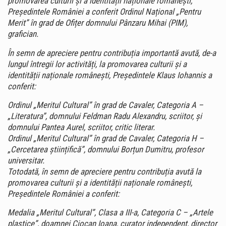
promovarea culturii și a identității naționale românești,
Președintele României a conferit Ordinul Național „Pentru
Merit” în grad de Ofițer domnului Pânzaru Mihai (PIM),
grafician.
În semn de apreciere pentru contribuția importantă avută, de-a
lungul întregii lor activități, la promovarea culturii și a
identității naționale românești, Președintele Klaus Iohannis a
conferit:
Ordinul „Meritul Cultural” în grad de Cavaler, Categoria A –
„Literatura”, domnului Feldman Radu Alexandru, scriitor, și
domnului Pantea Aurel, scriitor, critic literar.
Ordinul „Meritul Cultural” în grad de Cavaler, Categoria H –
„Cercetarea științifică”, domnului Borțun Dumitru, profesor
universitar.
Totodată, în semn de apreciere pentru contribuția avută la
promovarea culturii și a identității naționale românești,
Președintele României a conferit:
Medalia „Meritul Cultural”, Clasa a III-a, Categoria C – „Artele
plastice”, doamnei Ciocan Ioana, curator independent, director