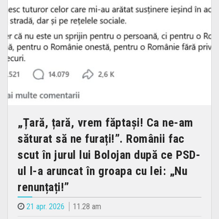
„Țară, țară, vrem făptași! Ca ne-am
săturat să ne furați!”. Românii fac
scut în jurul lui Bolojan după ce PSD-
ul l-a aruncat în groapa cu lei: „Nu
renunțați!”
21 apr. 2026
11.28 am