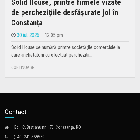
Solid House, printre firmele vizate
de perchezițiile desfășurate joi în
Constanța
30 iul. 2026
12.05 pm
Solid House se numără printre societățile comerciale la
care anchetatorii au efectuat percheziții…
CONTINUARE...
Contact
Bd. I.C. Brătianu nr. 176, Constanța, RO
(+40) 241-559559