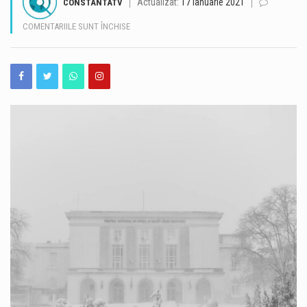
Actualizat:
17 ianuarie 2021
CONSTANTATV
Autoritățile continuă intervenția pe Dunăre pentru a limita efectele debitului extrem de scăzut al fluviului în zona Cernavodă. Patru barje încărcate cu rocă urmează să fie scufundate controlat în apropierea brațului Bala, în cadrul unei operațiuni menite să redirecționeze o parte din apă către Dunărea Veche. Potrivit Administrației Naționale „Apele Române”, ultima dintre cele patru barje a fost încărcată joi, iar echipele au stabilit configurația în care acestea vor fi amplasate. Intervenția este una complexă și a fost amânată anterior de două ori din cauza curenților puternici și a dificultății manevrelor. Cum vor fi amplasate barjele Cele patru barje au…
PENTRU
COMENTARIILE SUNT ÎNCHISE
TEATRUL
NAȚIONAL
Un copil în vârstă de 3 ani, dat dispărut în noaptea de joi spre vineri în zona localității Corbu, județul Constanța, a fost găsit în viață după aproximativ șapte ore de căutări. Potrivit Inspectoratului de Poliție Județean Constanța, operațiunea a început în jurul orei 00:00, după ce autoritățile au fost sesizate cu privire la dispariția copilului în extravilanul localității. La căutări au participat polițiști din cadrul IPJ Constanța, jandarmi, pompieri și polițiști de frontieră. Echipele au verificat peste 100 de hectare de teren, inclusiv zone agricole, pășuni, ferme și suprafețe industriale. Pentru localizarea copilului au fost folosite echipe canine, drone…
DE
OPERĂ
Astăzi – 07 august 2026, echipele RAJA intervin în vederea executării lucrărilor de remediere a unei avarii survenite pe conducta de alimentare cu apă, cu diametrul de 800 mm, de pe aleea Topolog din municipiul Constanța. Astfel, în intervalul orar 08.30 – 14.00, se sistează furnizarea apei potabile consumatorilor din perimetrul delimitat de: bulevardul I.C. Brătianu – strada Oborului – strada I.L. Caragiale – bulevardul I.C. Brătianu, precum și celor din cartierul Coiciu. La reluarea alimentării, apa poate prezenta modificări temporare de aspect (turbiditate, culoare), motiv pentru care recomandăm utilizarea acesteia doar în scopuri menajere, până la limpezirea completă. Ne…
ȘI
BALET
Premierul interimar Ilie Bolojan afirmă, vineri, în ziua în care este aşteptată evaluarea agenţiei de rating Moody’s, că agenţiile de rating îşi bazează evaluările pe datele bugetare, pe stabilitatea politică şi pe perspectiva pentru anii 2027–2028., context în care acuză ”alianţa de facto PSD – AUR” că a ”minat cu amendamente care pot provoca penalizări şi risc de neconstituţionalitate” legile pentru PNRR. ”Ne aflăm în perioada unor evaluări care influenţează deciziile investitorilor şi dobânzile plătite la banii cu care funcţionează România – deciziile agenţiilor de rating”, afirmă Bolojan. El prezintă factorii-cheie care stau la baza acestor evaluări: 1. Datele bugetare.…
„OLEG
DANOVSKI”,
DECORAT
CU
ORDINUL
„MERITUL
CULTURAL”,
ÎN
GRAD
DE
COMANDOR