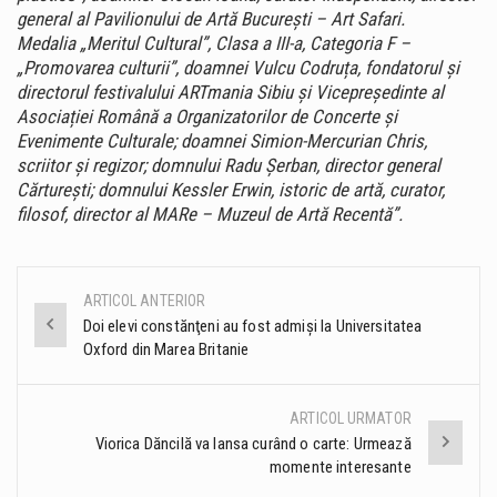
general al Pavilionului de Artă București – Art Safari.
Medalia „Meritul Cultural”, Clasa a III-a, Categoria F –
„Promovarea culturii”, doamnei Vulcu Codruța, fondatorul și
directorul festivalului ARTmania Sibiu și Vicepreședinte al
Asociației Română a Organizatorilor de Concerte și
Evenimente Culturale; doamnei Simion-Mercurian Chris,
scriitor și regizor; domnului Radu Șerban, director general
Cărturești; domnului Kessler Erwin, istoric de artă, curator,
filosof, director al MARe – Muzeul de Artă Recentă”.
ARTICOL ANTERIOR
Post
Doi elevi constănţeni au fost admişi la Universitatea
Oxford din Marea Britanie
navigation
ARTICOL URMATOR
Viorica Dăncilă va lansa curând o carte: Urmează
momente interesante