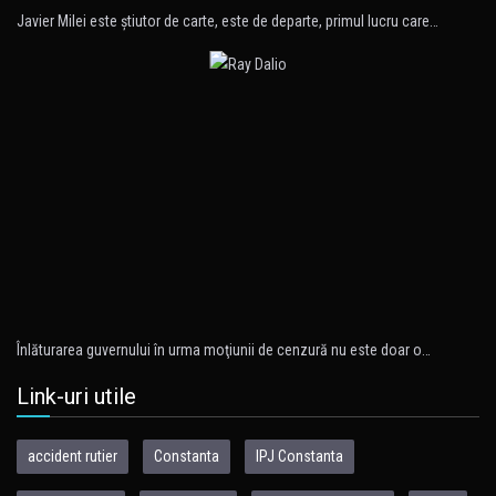
Javier Milei este ştiutor de carte, este de departe, primul lucru care…
Înlăturarea guvernului în urma moţiunii de cenzură nu este doar o…
Link-uri utile
accident rutier
Constanta
IPJ Constanta