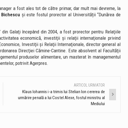
anager a fost ales tot de către primar, dar mult mai devreme, la
ț Bichescu
și este fostul prorector al Universității “Dunărea de
 din Galaţi începând din 2004, a fost prorector pentru Relaţiile
ctivitatea economică, investiţii şi relaţii internaţionale privind
Economice, Investiţii şi Relaţii Internaţionale, director general al
ordonarea Direcţiei Cămine-Cantine. Este absolvent al Facultăţii
anagementul produselor alimentare, un masterat în managementul
mentelor, potrivit Agerpres.
ARTICOL URMATOR
Klaus Iohannis i-a trimis lui Stelian Ion cererea de
urmărire penală a lui Costel Alexe, fostul ministru al
Mediului