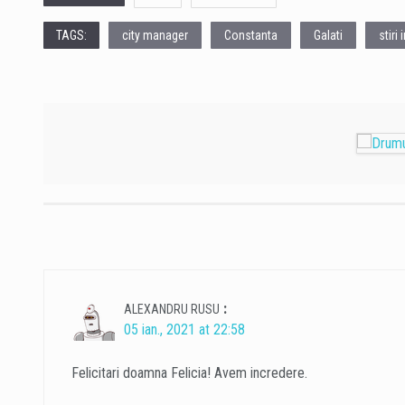
TAGS:
city manager
Constanta
Galati
stiri
:
ALEXANDRU RUSU
05 ian., 2021 at 22:58
Felicitari doamna Felicia! Avem incredere.