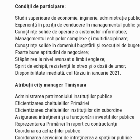
Condiţii de participare:
Studii superioare de economie, inginerie, administraţie publi
Experienţă în poziţii de conducere în managementul public şi
Cunoştinţe solide de operare a sistemelor informatice;
Managementul echipelor complexe şi multidisciplinare;
Cunoştinţe solide în domeniul bugetării şi execuţiei de buget
Foarte bune aptitudini de negociere;
Stăpânirea la nivel avansat a limbii engleze;
Spirit de echipă, rezistenţă la stres şi o doză de umor;
Disponibilitate imediată, cel târziu în ianuarie 2021.
Atribuţii city manager Timişoara
Administrarea patrimoniului instituţiilor publice
Eficientizarea cheltuielilor Primăriei
Eficientizarea cheltuielilor instituţiilor din subordine
Asigurarea întreţinerii şi a funcţionării investiţiilor publice
Reprezentarea Primăriei în raport cu contractanţii
Coordonarea achiziţiilor publice
Coordonarea serviciilor de întreţinerea a spaţiilor publice