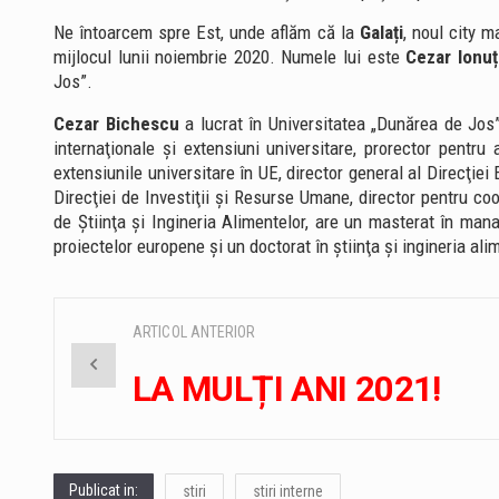
Ne întoarcem spre Est, unde aflăm că la
Galați
, noul city m
mijlocul lunii noiembrie 2020. Numele lui este
Cezar Ionu
Jos”.
Cezar Bichescu
a lucrat în Universitatea „Dunărea de Jos”
internaţionale şi extensiuni universitare, prorector pentru a
extensiunile universitare în UE, director general al Direcţiei 
Direcţiei de Investiţii şi Resurse Umane, director pentru co
de Ştiinţa şi Ingineria Alimentelor, are un masterat în m
proiectelor europene şi un doctorat în ştiinţa şi ingineria ali
ARTICOL ANTERIOR
Post
LA MULȚI ANI 2021!
navigation
Publicat in:
stiri
stiri interne