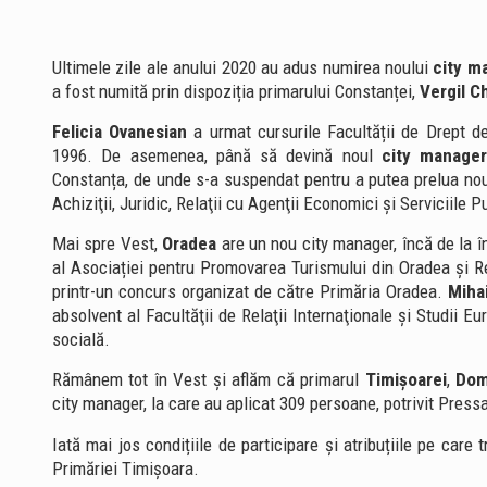
Ultimele zile ale anului 2020 au adus numirea noului
city m
a fost numită prin dispoziția primarului Constanței,
Vergil C
Felicia Ovanesian
a urmat cursurile Facultății de Drept de
1996. De asemenea, până să devină noul
city manage
Constanța, de unde s-a suspendat pentru a putea prelua no
Achiziţii, Juridic, Relaţii cu Agenţii Economici şi Serviciile P
Mai spre Vest,
Oradea
are un nou city manager, încă de la î
al Asociației pentru Promovarea Turismului din Oradea și 
printr-un concurs organizat de către Primăria Oradea.
Miha
absolvent al Facultăţii de Relaţii Internaţionale şi Studii 
socială.
Rămânem tot în Vest și aflăm că primarul
Timișoarei
,
Dom
city manager, la care au aplicat 309 persoane, potrivit Pressa
Iată mai jos condițiile de participare și atribuțiile pe care
Primăriei Timișoara.