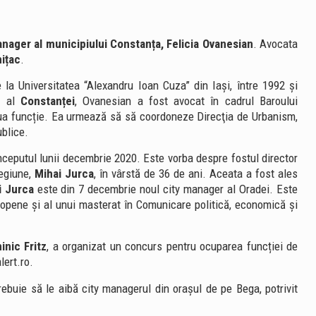
anager al municipiului Constanța, Felicia Ovanesian
. Avocata
hițac
.
 la Universitatea “Alexandru Ioan Cuza” din Iași, între 1992 și
r
al
Constanței
, Ovanesian a fost avocat în cadrul Baroului
ua funcție. Ea urmează să să coordoneze Direcţia de Urbanism,
ublice.
nceputul lunii decembrie 2020. Este vorba despre fostul director
Regiune,
Mihai Jurca
, în vârstă de 36 de ani. Aceata a fost ales
i Jurca
este din 7 decembrie noul city manager al Oradei. Este
Europene şi al unui masterat în Comunicare politică, economică şi
inic Fritz
, a organizat un concurs pentru ocuparea funcției de
lert.ro.
 trebuie să le aibă city managerul din orașul de pe Bega, potrivit