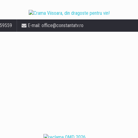
559559
E-mail:
office@constantatv.ro