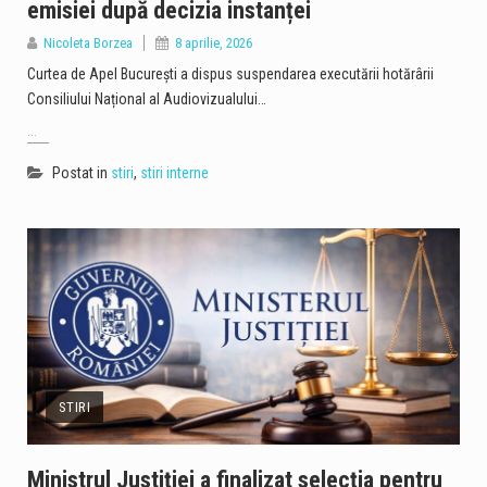
emisiei după decizia instanței
Nicoleta Borzea
8 aprilie, 2026
Curtea de Apel București a dispus suspendarea executării hotărârii
Consiliului Național al Audiovizualului…
...
Postat in
stiri
,
stiri interne
STIRI
Ministrul Justiției a finalizat selecția pentru