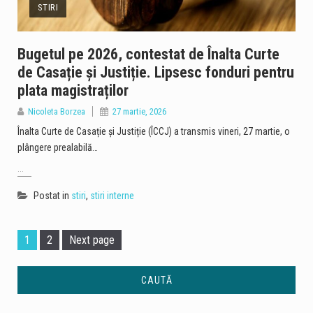
STIRI
Bugetul pe 2026, contestat de Înalta Curte
de Casație și Justiție. Lipsesc fonduri pentru
plata magistraților
Nicoleta Borzea
27 martie, 2026
Înalta Curte de Casație și Justiție (ÎCCJ) a transmis vineri, 27 martie, o
plângere prealabilă…
...
Postat in
stiri
,
stiri interne
Page
Page
1
2
Next page
CAUTĂ