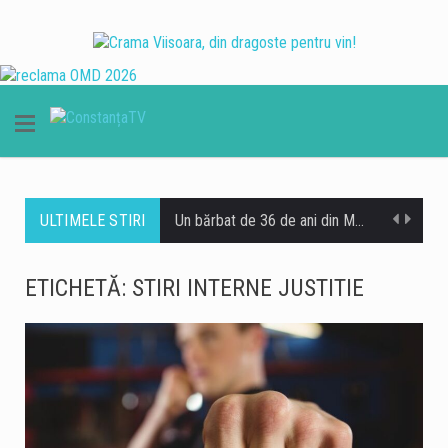
ULTIMELE STIRI
Un bărbat de 36 de ani din Murfatlar este cercetat de polițiști după ce ar fi fost depistat la volan sub influența băuturilor alcoolice. Potrivit Inspectoratului de Poliție Județean Constanța, incidentul a avut loc la data de 8 august, în jurul orei 1:50, pe strada Ion Creangă din orașul Murfatlar. Polițiștii din cadrul Poliției orașului Murfatlar l-au identificat pe bărbat, iar acesta ar fi refuzat atât testarea cu aparatul etilotest, cât și recoltarea de probe biologice în vederea stabilirii alcoolemiei în sânge. În acest caz, cercetările sunt continuate de polițiști.
Litoralul românesc este la capacitate maximă în acest weekend, când peste 200.000 de turiști se află în stațiunile de la Marea Neagră, potrivit datelor centralizate de operatorii din turism. Hotelurile, apartamentele de vacanță și celelalte structuri de cazare sunt ocupate în proporție de 100%, iar restaurantele, terasele, beach-barurile, cluburile și operatorii de agrement se confruntă cu un aflux important de clienți. Reprezentanții industriei ospitalității consideră că nivelul ridicat de ocupare reprezintă unul dintre cele mai importante momente ale sezonului estival 2026. Corina Martin, președintele Patronatului RESTO Constanța și secretar general al Federației Patronatelor din Industria Ospitalității din România (FPIOR), spune…
ETICHETĂ:
STIRI INTERNE JUSTITIE
Autobuzele de pe linia 102 din Constanța circulă temporar pe un traseu deviat în zona Faleză Nord, după ce autoturismele parcate pe strada Zorelelor împiedică accesul în condiții de siguranță. Potrivit CT BUS, autobuzele nu mai pot circula momentan pe strada Zorelelor din cauza mașinilor parcate în zonă, care îngreunează traficul și accesul vehiculelor de transport public. Reprezentanții CT BUS anunță că linia 102 va reveni pe traseul obișnuit după eliberarea zonei și restabilirea condițiilor necesare pentru circulația autobuzelor.
Traficul se desfășoară cu dificultate, sâmbătă dimineață, pe Autostrada A2, pe sensul București – Constanța, în urma unui accident rutier produs la kilometrul 99, în zona localității Dragoș-Vodă, județul Călărași. Potrivit Centrului INFOTRAFIC din cadrul Inspectoratului General al Poliției Române, în accident au fost implicate șase autovehicule. Acestea au fost scoase în afara benzilor de circulație, însă valorile de trafic sunt ridicate. O persoană necesită îngrijiri medicale. Polițiștii le recomandă șoferilor să circule cu atenție sporită, să evite schimbările bruște de bandă și manevrele riscante și să păstreze o distanță corespunzătoare între autovehicule. De asemenea, conducătorii auto sunt sfătuiți să nu…
Valul de căldură continuă în Dobrogea, iar meteorologii au emis o nouă atenționare Cod galben de temperaturi deosebit de ridicate și caniculă, valabilă sâmbătă, 8 august, între orele 10:00 și 21:00. Potrivit avertizării, temperaturile maxime vor ajunge la 34-36 de grade Celsius, iar disconfortul termic va fi ridicat. Indicele temperatură-umezeală (ITU) va atinge sau va depăși pragul critic de 80 de unități, ceea ce înseamnă condiții dificile pentru organism, în special pentru persoanele vulnerabile. Autoritățile din Constanța au anunțat o serie de măsuri pentru reducerea efectelor temperaturilor ridicate și pentru sprijinirea populației în această perioadă. Ce măsuri sunt luate în…