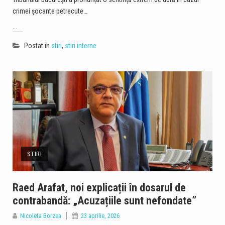
crimei șocante petrecute…
...
Postat in
stiri
,
stiri interne
STIRI
Raed Arafat, noi explicații în dosarul de
contrabandă: „Acuzațiile sunt nefondate”
Nicoleta Borzea
23 aprilie, 2026