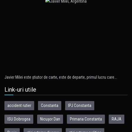
Javier Milei este ştiutor de carte, este de departe, primul lucru care…
Link-uri utile
accident rutier
Constanta
IPJ Constanta
ISU Dobrogea
Nicușor Dan
Primaria Constanta
RAJA