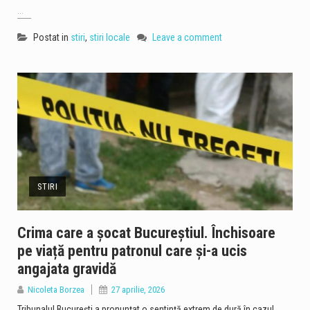
...
Postat in
stiri
,
stiri locale
Leave a comment
STIRI
Crima care a șocat Bucureștiul. Închisoare
pe viață pentru patronul care și-a ucis
angajata gravidă
Nicoleta Borzea
27 aprilie, 2026
Tribunalul București a pronunțat o sentință extrem de dură în cazul