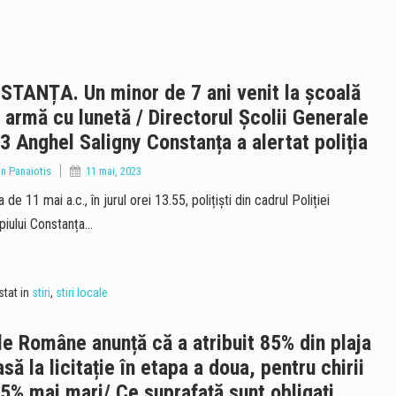
TANȚA. Un minor de 7 ani venit la școală
 armă cu lunetă / Directorul Școlii Generale
33 Anghel Saligny Constanța a alertat poliția
an Panaiotis
11 mai, 2023
 de 11 mai a.c., în jurul orei 13.55, polițiști din cadrul Poliției
piului Constanța…
tat in
stiri
,
stiri locale
e Române anunță că a atribuit 85% din plaja
să la licitație în etapa a doua, pentru chirii
5% mai mari/ Ce suprafață sunt obligați