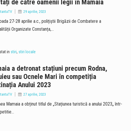
tați de către oamenii legii în Mamaia
tantaTV
29 aprilie, 2023
oada 27-28 aprilie a.c., polițiștii Brigăzii de Combatere a
alității Organizate Constanța,…
tat in
stiri
,
stiri locale
ia a detronat stațiuni precum Rodna,
ieu sau Ocnele Mari în competiția
inația Anului 2023
tantaTV
27 aprilie, 2023
ea Mamaia a obținut titlul de „Stațiunea turistică a anului 2023„ într-
etitie…