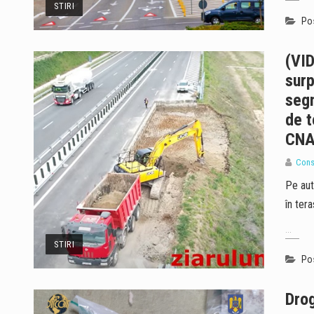
STIRI
Pos
(VI
surp
segm
de t
CNA
Cons
Pe aut
în ter
...
STIRI
Pos
Drog