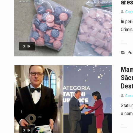
ares
Cons
În peri
Crimin
...
STIRI
Pos
Mama
Săcu
Dest
Cons
Stațiun
o comp
...
STIRI