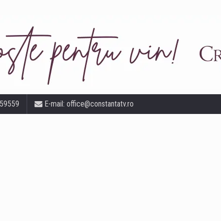
559559
E-mail:
office@constantatv.ro