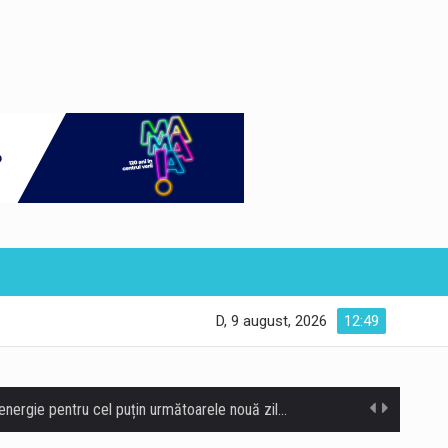
D, 9 august, 2026
12:49
Unitatea 2 a centralei nucleare de la Cernavodă funcționează în parametri normali și poate asigura necesarul de energie pentru cel puțin următoarele nouă zile, potrivit directorului centralei, Romeo Urjan. Nivelul apei la aspirația pompelor din bazinul de răcire a crescut cu 8 centimetri față de evoluția prognozată, după operațiunea de scufundare controlată a primelor două barje în Dunăre. Directorul centralei de la Cernavodă a declarat că, în prezent, Unitatea 2 funcționează fără probleme, iar intervenția realizată pe Dunăre a avut un efect pozitiv asupra nivelului apei necesar sistemului de răcire. La Cernavodă, unitatea 2 funcționează în parametri nominali, fără probleme.…