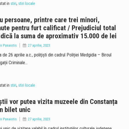
tat in
stiri
,
stiri locale
u persoane, printre care trei minori,
nute pentru furt calificat / Prejudiciul total
idică la suma de aproximativ 15.000 de lei
an Panaiotis
27 aprilie, 2023
 de 26 aprilie a.c., poliţişti din cadrul Poliției Medgidia – Biroul
igații Criminale…
tat in
stiri
,
stiri locale
știi vor putea vizita muzeele din Constanța
n bilet unic
an Panaiotis
27 aprilie, 2023
ui unic de vizitare valabil în cadrul instituțiilor culturale județene