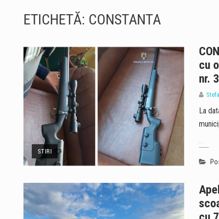
ETICHETĂ:
CONSTANTA
CONS
cu o
nr. 
Stef
La data
munici
...
STIRI
Pos
Apel
scoa
cu 7