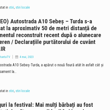
tat in
stiri
,
stiri locale
DEO) Autostrada A10 Sebeș – Turda s-a
at la aproximativ 50 de metri distanță de
entul reconstruit recent după o alunecare
eren / Declarațiile purtătorului de cuvânt
IR
tantaTV
4 mai, 2023
ostrada A10 Sebeș-Turda, a apărut o nouă fisură atât în asfalt cât și
asament la…
tat in
stiri
,
stiri locale
uri la festival: Mai mulți bărbați au fost