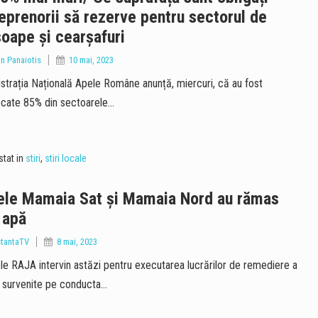
eprenorii să rezerve pentru sectorul de
oape și cearșafuri
an Panaiotis
10 mai, 2023
strația Națională Apele Române anunță, miercuri, că au fost
cate 85% din sectoarele…
tat in
stiri
,
stiri locale
ele Mamaia Sat și Mamaia Nord au rămas
 apă
tantaTV
8 mai, 2023
le RAJA intervin astăzi pentru executarea lucrărilor de remediere a
i survenite pe conducta…