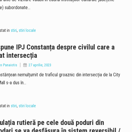
e) subordonate…
tat in
stiri
,
stiri locale
pune IPJ Constanța despre civilul care a
jat intersecția
an Panaiotis
27 aprilie, 2023
stănțean nemulțumit de traficul groaznic din intersecția de la City
all s-a dus în…
tat in
stiri
,
stiri locale
ulația rutieră pe cele două poduri din
dari se va desfășura în sistem reversibil /