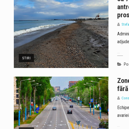
antr
pros
Stef
Admini
adjude
...
STIRI
Pos
Zon
fără
Cons
Echipe
avarie
...