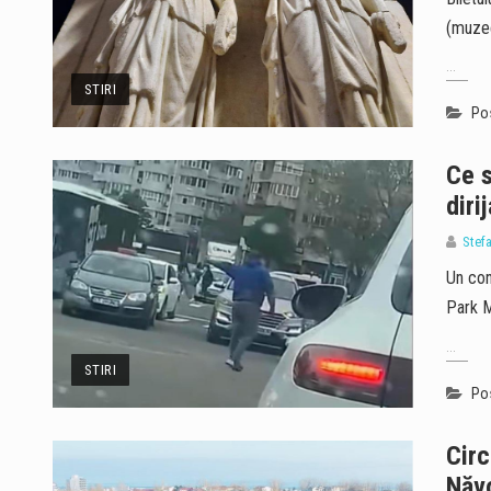
(muze
...
STIRI
Pos
Ce s
diri
Stef
Un con
Park M
...
STIRI
Pos
Circ
Năvo