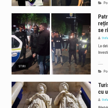
Pos
Patr
reți
se r
Stef
La data
Invest
...
STIRI
Pos
Turi
cu u
Stef
Biletul