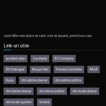
Javier Milei este ştiutor de carte, este de departe, primul lucru care…
Link-uri utile
accident rutier
Constanta
IPJ Constanta
ISU Dobrogea
Nicușor Dan
Primaria Constanta
RAJA
Rusia
stiri externe diverse
stiri externe politice
stiri interne diverse
stiri interne politice
stiri locale diverse
stiri locale sportive
Ucraina