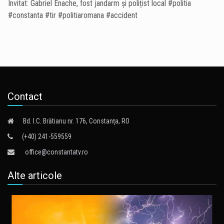
Invitat: Gabriel Enache, fost jandarm și polițist local #politia
#constanta #tir #politiaromana #accident
Contact
Bd. I.C. Brătianu nr. 176, Constanța, RO
(+40) 241-559559
office@constantatv.ro
Alte articole