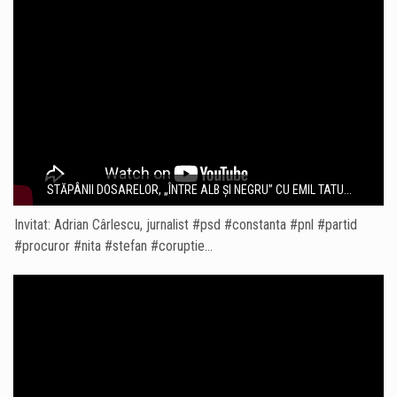
STĂPÂNII DOSARELOR, „ÎNTRE ALB ȘI NEGRU” CU EMIL TATU...
Invitat: Adrian Cârlescu, jurnalist #psd #constanta #pnl #partid
#procuror #nita #stefan #coruptie…