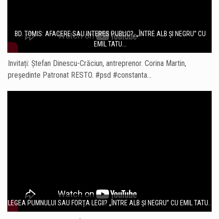
BD. TOMIS: AFACERE SAU INTERES PUBLIC?, „ÎNTRE ALB ȘI NEGRU” CU
EMIL TATU...
Invitați: Ștefan Dinescu-Crăciun, antreprenor. Corina Martin,
președinte Patronat RESTO. #psd #constanta…
LEGEA PUMNULUI SAU FORȚA LEGII? „ÎNTRE ALB ȘI NEGRU” CU EMIL TATU...