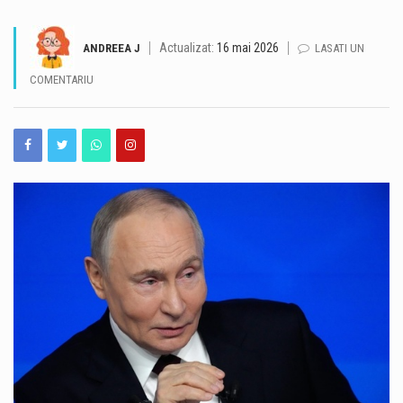
Autobuzele de pe linia 102 din Constanța circulă temporar pe un traseu deviat în zona Faleză Nord, după ce autoturismele parcate pe strada Zorelelor împiedică accesul în condiții de siguranță. Potrivit CT BUS, autobuzele nu mai pot circula momentan pe strada Zorelelor din cauza mașinilor parcate în zonă, care îngreunează traficul și accesul vehiculelor de transport public. Reprezentanții CT BUS anunță că linia 102 va reveni pe traseul obișnuit după eliberarea zonei și restabilirea condițiilor necesare pentru circulația autobuzelor.
Actualizat:
16 mai 2026
ANDREEA J
LASATI UN
Traficul se desfășoară cu dificultate, sâmbătă dimineață, pe Autostrada A2, pe sensul București – Constanța, în urma unui accident rutier produs la kilometrul 99, în zona localității Dragoș-Vodă, județul Călărași. Potrivit Centrului INFOTRAFIC din cadrul Inspectoratului General al Poliției Române, în accident au fost implicate șase autovehicule. Acestea au fost scoase în afara benzilor de circulație, însă valorile de trafic sunt ridicate. O persoană necesită îngrijiri medicale. Polițiștii le recomandă șoferilor să circule cu atenție sporită, să evite schimbările bruște de bandă și manevrele riscante și să păstreze o distanță corespunzătoare între autovehicule. De asemenea, conducătorii auto sunt sfătuiți să nu…
COMENTARIU
Valul de căldură continuă în Dobrogea, iar meteorologii au emis o nouă atenționare Cod galben de temperaturi deosebit de ridicate și caniculă, valabilă sâmbătă, 8 august, între orele 10:00 și 21:00. Potrivit avertizării, temperaturile maxime vor ajunge la 34-36 de grade Celsius, iar disconfortul termic va fi ridicat. Indicele temperatură-umezeală (ITU) va atinge sau va depăși pragul critic de 80 de unități, ceea ce înseamnă condiții dificile pentru organism, în special pentru persoanele vulnerabile. Autoritățile din Constanța au anunțat o serie de măsuri pentru reducerea efectelor temperaturilor ridicate și pentru sprijinirea populației în această perioadă. Ce măsuri sunt luate în…
Operațiunea de scufundare controlată a celei de-a doua barje pe brațul Bala al Dunării s-a încheiat cu succes, după aproximativ 11 ore de la începerea manevrelor. Procedura a fost realizată gradual, sub coordonarea experților, pentru ca barja să fie coborâtă în poziția stabilită în prealabil. Apa a fost pompată în coferdamuri, permițând coborârea lentă a ambarcațiunii până la nivelul suprafeței apei. Ulterior, umplerea controlată a barjei a permis continuarea operațiunii într-un ritm echilibrat, astfel încât poziționarea acesteia să se realizeze în condiții de siguranță. Aceasta este cea de-a doua barjă scufundată controlat în cadrul operațiunii desfășurate pe brațul Bala. Intervenția…
România își păstrează ratingul suveran „Baa3”, după ce agenția internațională Moody’s Ratings a reconfirmat calificativul acordat țării. România rămâne astfel în categoria statelor recomandate pentru investiții, însă perspectiva asociată ratingului este în continuare negativă. Decizia Moody’s vine în contextul progreselor înregistrate de România în ceea ce privește reducerea deficitului bugetar. Agenția apreciază că ritmul consolidării fiscale din 2025 și din prima jumătate a anului 2026 a fost mai rapid decât estimările anterioare. Potrivit prognozei Moody’s, deficitul bugetar ar urma să ajungă la 5,8% din PIB în 2026, în scădere cu peste două puncte procentuale față de anul precedent. Evoluția este…
România a obținut o performanță remarcabilă la ediția din 2026 a Olimpiadei Internaționale de Inteligență Artificială (IOAI), desfășurată în perioada 2–8 august, la Astana, în Republica Kazahstan. Lotul național a revenit cu opt medalii – trei de aur, două de argint și trei de bronz, iar România s-a clasat pe locul al patrulea în clasamentul final. La competiție au participat 471 de elevi din 108 țări, ceea ce transformă rezultatul obținut de elevii români într-o performanță importantă la nivel internațional. Printre performerii lotului național se află și Alexandru Thury-Burileanu, elev în clasa a XI-a B la Colegiul Național „Mircea cel Bătrân”…