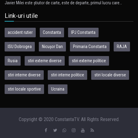
Javier Milei este ştiutor de carte, este de departe, primul lucru care…
Link-uri utile
accident rutier
Constanta
IPJ Constanta
ISU Dobrogea
Nicușor Dan
Primaria Constanta
RAJA
Rusia
stiri externe diverse
stiri externe politice
stiri interne diverse
stiri interne politice
stiri locale diverse
stiri locale sportive
Ucraina
Copyright © 2020 ConstantaTV. All Rights Reserved.