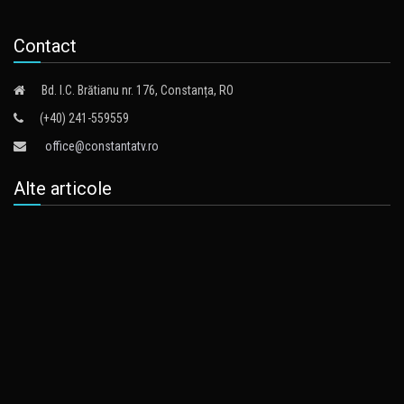
Contact
Bd. I.C. Brătianu nr. 176, Constanța, RO
(+40) 241-559559
office@constantatv.ro
Alte articole