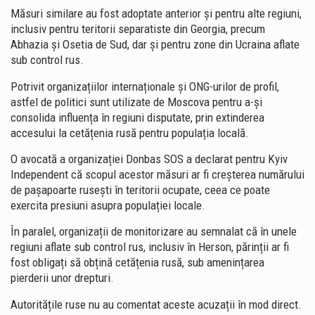
Măsuri similare au fost adoptate anterior și pentru alte regiuni,
inclusiv pentru teritorii separatiste din Georgia, precum
Abhazia și Osetia de Sud, dar și pentru zone din Ucraina aflate
sub control rus.
Potrivit organizațiilor internaționale și ONG-urilor de profil,
astfel de politici sunt utilizate de Moscova pentru a-și
consolida influența în regiuni disputate, prin extinderea
accesului la cetățenia rusă pentru populația locală.
O avocată a organizației Donbas SOS a declarat pentru Kyiv
Independent că scopul acestor măsuri ar fi creșterea numărului
de pașapoarte rusești în teritorii ocupate, ceea ce poate
exercita presiuni asupra populației locale.
În paralel, organizații de monitorizare au semnalat că în unele
regiuni aflate sub control rus, inclusiv în Herson, părinții ar fi
fost obligați să obțină cetățenia rusă, sub amenințarea
pierderii unor drepturi.
Autoritățile ruse nu au comentat aceste acuzații în mod direct.