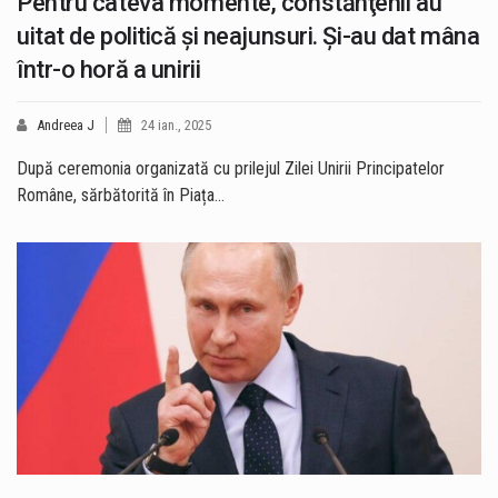
Pentru câteva momente, constănţenii au
uitat de politică şi neajunsuri. Şi-au dat mâna
într-o horă a unirii
Andreea J
24 ian., 2025
După ceremonia organizată cu prilejul Zilei Unirii Principatelor
Române, sărbătorită în Piața…