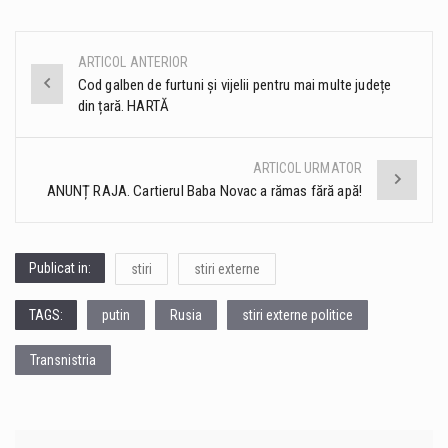
ARTICOL ANTERIOR
Post
Cod galben de furtuni și vijelii pentru mai multe județe
din țară. HARTĂ
navigation
ARTICOL URMATOR
ANUNȚ RAJA. Cartierul Baba Novac a rămas fără apă!
Publicat in:
stiri
stiri externe
TAGS:
putin
Rusia
stiri externe politice
Transnistria