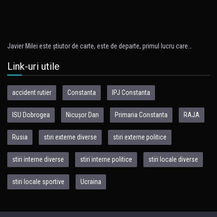
Javier Milei este ştiutor de carte, este de departe, primul lucru care…
Link-uri utile
accident rutier
Constanta
IPJ Constanta
ISU Dobrogea
Nicușor Dan
Primaria Constanta
RAJA
Rusia
stiri externe diverse
stiri externe politice
stiri interne diverse
stiri interne politice
stiri locale diverse
stiri locale sportive
Ucraina