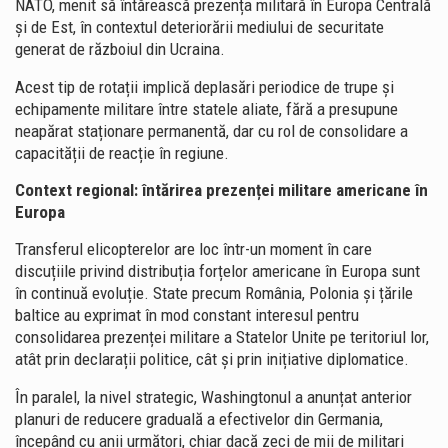
NATO, menit să întărească prezența militară în Europa Centrală
și de Est, în contextul deteriorării mediului de securitate
generat de războiul din Ucraina.
Acest tip de rotații implică deplasări periodice de trupe și
echipamente militare între statele aliate, fără a presupune
neapărat staționare permanentă, dar cu rol de consolidare a
capacității de reacție în regiune.
Context regional: întărirea prezenței militare americane în
Europa
Transferul elicopterelor are loc într-un moment în care
discuțiile privind distribuția forțelor americane în Europa sunt
în continuă evoluție. State precum România, Polonia și țările
baltice au exprimat în mod constant interesul pentru
consolidarea prezenței militare a Statelor Unite pe teritoriul lor,
atât prin declarații politice, cât și prin inițiative diplomatice.
În paralel, la nivel strategic, Washingtonul a anunțat anterior
planuri de reducere graduală a efectivelor din Germania,
începând cu anii următori, chiar dacă zeci de mii de militari