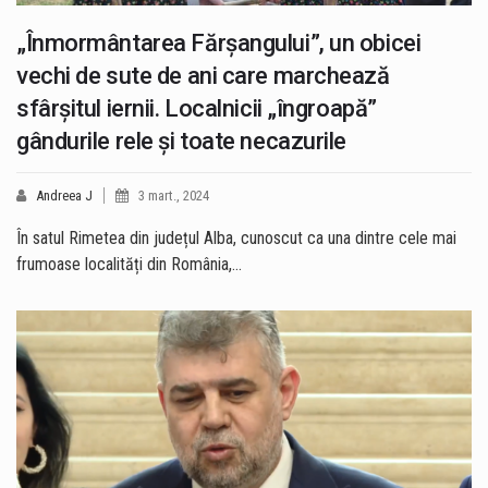
„Înmormântarea Fărșangului”, un obicei
vechi de sute de ani care marchează
sfârşitul iernii. Localnicii „îngroapă”
gândurile rele și toate necazurile
Andreea J
3 mart., 2024
În satul Rimetea din județul Alba, cunoscut ca una dintre cele mai
frumoase localități din România,…