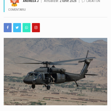
Actualizat:
2 iunie 2026
ANDREEA J
LASATI UN
România își păstrează ratingul suveran „Baa3”, după ce agenția internațională Moody’s Ratings a reconfirmat calificativul acordat țării. România rămâne astfel în categoria statelor recomandate pentru investiții, însă perspectiva asociată ratingului este în continuare negativă. Decizia Moody’s vine în contextul progreselor înregistrate de România în ceea ce privește reducerea deficitului bugetar. Agenția apreciază că ritmul consolidării fiscale din 2025 și din prima jumătate a anului 2026 a fost mai rapid decât estimările anterioare. Potrivit prognozei Moody’s, deficitul bugetar ar urma să ajungă la 5,8% din PIB în 2026, în scădere cu peste două puncte procentuale față de anul precedent. Evoluția este…
COMENTARIU
România a obținut o performanță remarcabilă la ediția din 2026 a Olimpiadei Internaționale de Inteligență Artificială (IOAI), desfășurată în perioada 2–8 august, la Astana, în Republica Kazahstan. Lotul național a revenit cu opt medalii – trei de aur, două de argint și trei de bronz, iar România s-a clasat pe locul al patrulea în clasamentul final. La competiție au participat 471 de elevi din 108 țări, ceea ce transformă rezultatul obținut de elevii români într-o performanță importantă la nivel internațional. Printre performerii lotului național se află și Alexandru Thury-Burileanu, elev în clasa a XI-a B la Colegiul Național „Mircea cel Bătrân”…
Cât de bine cunoaștem, de fapt, străduțele pe care trecem aproape zilnic prin Peninsula Constanței? Unele dintre ele ascund povești de acum aproape un secol, iar acestea pot fi descoperite astăzi, în cadrul unui nou tur ghidat gratuit. Muzeul de Istorie Națională și Arheologie Constanța continuă proiectul cultural „Vara la Constanța – Pe străzile mai puțin știute ale orașului”, dedicat istoriei moderne și patrimoniului urban al municipiului. Sâmbătă, 8 august 2026, de la ora 10:00, constănțenii și turiștii sunt invitați la o plimbare prin Peninsula orașului, pornind de la Statuia Lupoaica (Lupa Capitolina), din Piața Ovidiu. Turul va fi susținut…
O avarie produsă vineri, 7 august, la magistrala de alimentare cu apă cu diametrul de 600 de milimetri, în stațiunea Mamaia, în zona Hotelului Piccadilly, afectează alimentarea cu apă în mai multe zone din nordul litoralului. Pentru efectuarea lucrărilor de reparații, echipele RAJA Constanța au fost nevoite să sisteze furnizarea apei potabile în intervalul 19.30 – 02.00. Vor fi afectați consumatorii din zona delimitată de Summerland și Ecluza Năvodari, respectiv cei din Mamaia Sat, Mamaia Nord, zona Tabăra de Copii Năvodari, Depozit 10, UM – Bateria de Coastă, Ecluza Năvodari și SP Midia – Stația de Interconectare Năvodari. Inițial, echipele…