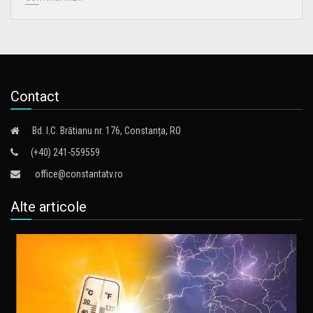
Contact
Bd. I.C. Brătianu nr. 176, Constanța, RO
(+40) 241-559559
office@constantatv.ro
Alte articole