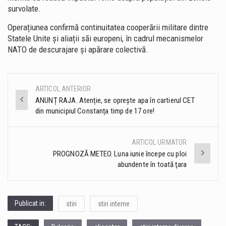
survolate.
Operațiunea confirmă continuitatea cooperării militare dintre
Statele Unite și aliații săi europeni, în cadrul mecanismelor
NATO de descurajare și apărare colectivă.
ARTICOL ANTERIOR
Post
ANUNȚ RAJA. Atenție, se oprește apa în cartierul CET
din municipiul Constanța timp de 17 ore!
navigation
ARTICOL URMATOR
PROGNOZĂ METEO. Luna iunie începe cu ploi
abundente în toată ţara
Publicat in:
stiri
stiri interne