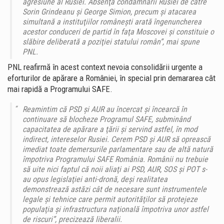
agresiune al Rusiei. Absenţa condamnării Rusiei de către
Sorin Grindeanu şi George Simion, precum şi atacarea
simultană a instituţiilor româneşti arată îngenuncherea
acestor conduceri de partid în faţa Moscovei şi constituie o
slăbire deliberată a poziţiei statului român”, mai spune
PNL.
PNL reafirmă în acest context nevoia consolidării urgente a
eforturilor de apărare a României, în special prin demararea cât
mai rapidă a Programului SAFE.
Reamintim că PSD şi AUR au încercat şi încearcă în
continuare să blocheze Programul SAFE, subminând
capacitatea de apărare a ţării şi servind astfel, în mod
indirect, intereselor Rusiei. Cerem PSD şi AUR să oprească
imediat toate demersurile parlamentare sau de altă natură
împotriva Programului SAFE România. Românii nu trebuie
să uite nici faptul că noii aliaţi ai PSD, AUR, SOS şi POT s-
au opus legislaţiei anti-dronă, deşi realitatea
demonstrează astăzi cât de necesare sunt instrumentele
legale şi tehnice care permit autorităţilor să protejeze
populaţia şi infrastructura naţională împotriva unor astfel
de riscuri”, precizează liberalii.