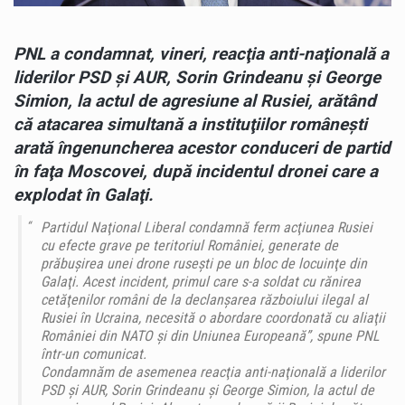
PNL a condamnat, vineri, reacţia anti-naţională a
liderilor PSD şi AUR, Sorin Grindeanu şi George
Simion, la actul de agresiune al Rusiei, arătând
că atacarea simultană a instituţiilor româneşti
arată îngenuncherea acestor conduceri de partid
în faţa Moscovei, după incidentul dronei care a
explodat în Galaţi.
Partidul Naţional Liberal condamnă ferm acţiunea Rusiei
cu efecte grave pe teritoriul României, generate de
prăbuşirea unei drone ruseşti pe un bloc de locuinţe din
Galaţi. Acest incident, primul care s-a soldat cu rănirea
cetăţenilor români de la declanşarea războiului ilegal al
Rusiei în Ucraina, necesită o abordare coordonată cu aliaţii
României din NATO şi din Uniunea Europeană”, spune PNL
într-un comunicat.
Condamnăm de asemenea reacţia anti-naţională a liderilor
PSD şi AUR, Sorin Grindeanu şi George Simion, la actul de