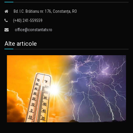
Bd. I.C. Brătianu nr. 176, Constanța, RO
(+40) 241-559559
office@constantatv.ro
Alte articole