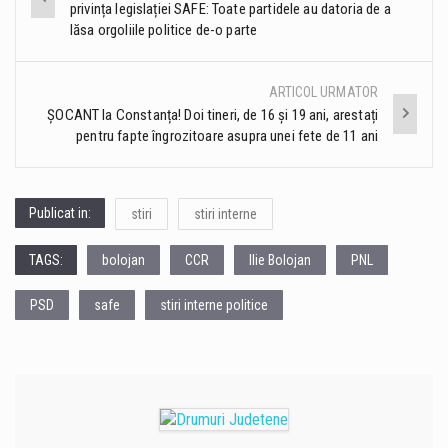
privința legislației SAFE: Toate partidele au datoria de a
navigation
lăsa orgoliile politice de-o parte
ARTICOL URMATOR
ȘOCANT la Constanța! Doi tineri, de 16 și 19 ani, arestați
pentru fapte îngrozitoare asupra unei fete de 11 ani
Publicat in:
stiri
stiri interne
TAGS:
bolojan
CCR
Ilie Bolojan
PNL
PSD
safe
stiri interne politice