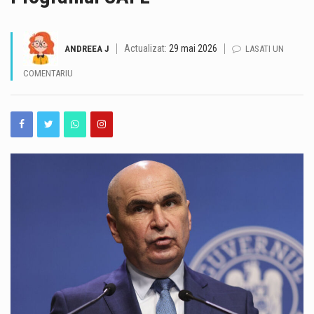
În ultima perioadă, pe Autostrada A2 au fost descoperite în mod repetat obiecte metalice confecționate artizanal, ajunse pe partea carosabilă. Acestea pot reprezenta un risc major pentru participanții la trafic, întrucât pot provoca explozii ale anvelopelor, pene de cauciuc și chiar imobilizarea vehiculelor. Echipele Direcției Regionale de Drumuri și Poduri Constanța intervin permanent pentru identificarea și îndepărtarea obiectelor de pe autostradă, astfel încât circulația să se desfășoare în condiții de siguranță. Potrivit reprezentanților DRDP Constanța, în cele mai multe situații, obiectele metalice ajung pe carosabil din cauza încărcăturilor care nu sunt asigurate corespunzător. O situație întâlnită în special în cazul…
Actualizat:
29 mai 2026
ANDREEA J
LASATI UN
Un nou tur cultural îi invită pe constănțeni și pe turiști să descopere istoria orașului prin poveștile legate de Marea Neagră, port, marină și vechile sale monumente. Evenimentul „La țărm de Marea Neagră” va avea loc marți, 11 august 2026, de la ora 18:00. Turul este organizat de Consiliul Județean Constanța, prin Centrul Cultural Județean Constanța „Teodor T. Burada”, iar ghid va fi prof. dr. Răzvan Raul Ivan. Participanții vor porni de la Lupoaică și vor parcurge un traseu care le va dezvălui pagini din istoria Constanței. Una dintre opriri va fi la Palatul Regal, clădire legată de prezența Familiei Regale…
COMENTARIU
RAJA va sista furnizarea apei potabile în noaptea de 7 spre 8 august 2026, pentru efectuarea unor lucrări de remediere a unei avarii la magistrala de alimentare cu apă cu diametrul de 600 de milimetri, din zona IAS a municipiului Mangalia. Intervenția va avea loc în intervalul 23.00 – 06.00, pe timpul nopții, pentru a limita impactul asupra consumatorilor și turiștilor, în condițiile sezonului estival. Vor fi afectați toți consumatorii din Jupiter, Cap Aurora, Venus și Saturn, precum și cei din zona de nord a municipiului Mangalia, de la intrarea dinspre Constanța până la sensul giratoriu. RAJA precizează că echipele…
Administraţia Naţională de Meteorologie (ANM) informează că de vineri până sâmbătă dimineaţă, în Dobrogea, cea mai mare parte a Munteniei şi a Moldovei, sudul şi vestul Olteniei, sud-vestul şi nord-vestul Transilvaniei, centrul şi nordul Crişanei se va înregistra un val de căldură persistent, cu temperaturi deosebit de ridicate, local caniculă, disconfort termic ridicat, noapte tropicală. Temperaturile maxime vor fi cuprinse între 31 şi 37 de grade, iar cele minime vor fi de 20...21 de grade mai ridicate pe litoral până la 24 de grade, caracterizând o noapte tropicală, zonele menţionate fiind sub avertizare Cod galben. Pentru judeţele Arad şi Timiş,…