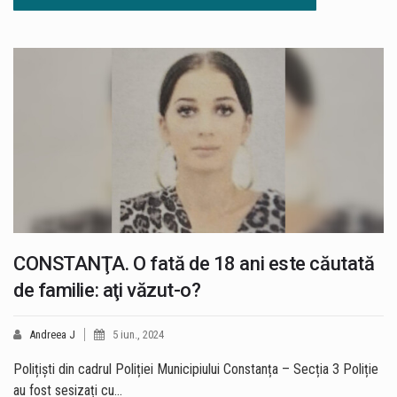
CONSTANŢA. O fată de 18 ani este căutată
de familie: aţi văzut-o?
Andreea J
5 iun., 2024
Polițiști din cadrul Poliției Municipiului Constanța – Secția 3 Poliție
au fost sesizați cu…