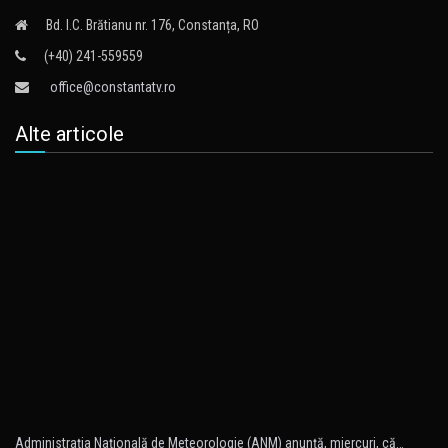
Bd. I.C. Brătianu nr. 176, Constanța, RO
(+40) 241-559559
office@constantatv.ro
Alte articole
Administraţia Naţională de Meteorologie (ANM) anunţă, miercuri, că…