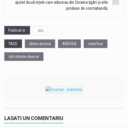
ajutat două reţele care aduceau din Ucraina ţigări şi alte
produse de contrabandă,
Publicat in:
stiri
TAGS:
alerta ansvsa
ANSVSA
carrefour
stiri interne diverse
LASATI UN COMENTARIU