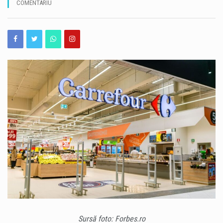
COMENTARIU
Peste 800 de amenzi contravenționale, în valoare totală de mai mult de 4,5 milioane de lei, au fost aplicate până în prezent de inspectorii ANPC în cadrul acțiunilor de control desfășurate pe litoralul românesc. Datele au fost prezentate miercuri, 5 august 2026, în cadrul conferinței de presă „Litoralul românesc: responsabilitate, conformare și încredere”, la care a participat președintele Autorității Naționale pentru Protecția Consumatorilor, Csaba Lajos Békési. Potrivit ANPC, acțiunile de pe litoral au fost precedate de campanii de informare, prevenție și consiliere adresate operatorilor economici. Autoritatea susține că scopul acestor demersuri nu este doar identificarea și sancționarea abaterilor, ci și…
Constănțenii și turiștii sunt invitați la o incursiune în istoria orașului, prin intermediul unui tur cultural dedicat lui Anghel Saligny și transformărilor care au contribuit la dezvoltarea Constanței moderne. Evenimentul are loc joi, 6 august 2026, de la ora 18:00, iar punctul de întâlnire este Statuia Lupoaicei din Constanța. Turul, intitulat „Anghel Saligny – De la știință la artă, povestea Constanței moderne”, propune o călătorie în timp până la sfârșitul secolului al XIX-lea și începutul secolului al XX-lea, o perioadă esențială pentru dezvoltarea orașului și a portului. Participanții vor avea ocazia să afle mai multe despre contribuția lui Anghel Saligny…
O experiență neobișnuită este pregătită pentru cei pasionați de mare. Centrul 39 Scafandri „Amiral Ilie Ștefan” organizează, cu ocazia Zilei Marinei Române, activități de scufundare în Portul Tomis, iar publicul are șansa de a participa alături de scafandrii militari. Activitățile sunt programate pentru marți, 11 august, iar înscrierile se fac în perioada 5-9 august. Pentru a participa, doritorii trebuie să aibă cel puțin 14 ani împliniți, să fie într-o stare de sănătate corespunzătoare activităților de scufundare și să răspundă corect la un chestionar format din cinci întrebări. Întrebările vizează activitatea Centrului 39 Scafandri „Amiral Ilie Ștefan”, exercițiile militare la care…
Alertă pe o plajă din Mamaia, după ce un obiect suspect a fost observat în apă. Polițiștii și reprezentanții ISU Constanța au fost solicitați de urgență pentru verificarea situației. Incidentul a avut loc în zona clubului Loft din Mamaia, unde mai multe echipaje au ajuns la fața locului. Pentru siguranța turiștilor, accesul în zona respectivă a fost restricționat pe durata intervenției, relatează Antena 3. Ulterior, reprezentanții Gărzii de Coastă au confirmat că obiectul găsit în apă era, într-adevăr, o dronă. Potrivit informațiilor transmise de autorități, obiectul suspect nu avea material explozibil. În prezent sunt desfășurate verificări pentru stabilirea provenienței acestuia…
Sursă foto: Forbes.ro