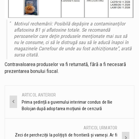
Motivul rechemării: Posibilă depăşire a contaminanţilor
aflatoxina B1 şi aflatoxine totale. Se recomandă
persoanelor care deţin produsele menţionate mai sus să
nu le consume, ci să le distrugă sau să le aducă înapoi în
magazinele Carrefour de unde au fost achiziţionate”, arată
sursa citată.
Contravaloarea produselor va fi returnată, fără a fi necesară
prezentarea bonului fiscal.
ARTICOL ANTERIOR
Post
Prima ședință a guvernului interimar condus de Ilie
Bolojan după adoptarea moțiunii de cenzură
navigation
ARTICOL URMATOR
Zeci de percheziții la polițiști de frontieră și vameși. Ar fi