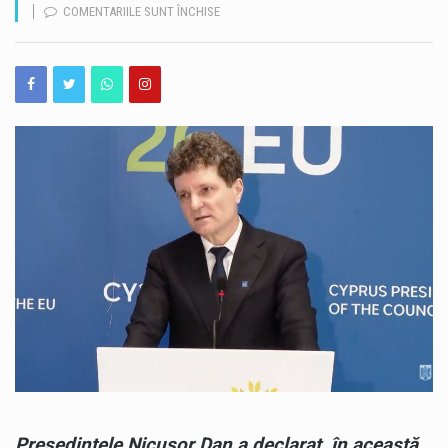
PENTRU
COMENTARIILE SUNT ÎNCHISE
NICUȘOR
România își păstrează ratingul suveran „Baa3”, după ce agenția internațională Moody’s Ratings a reconfirmat calificativul acordat țării. România rămâne astfel în categoria statelor recomandate pentru investiții, însă perspectiva asociată ratingului este în continuare negativă. Decizia Moody’s vine în contextul progreselor înregistrate de România în ceea ce privește reducerea deficitului bugetar. Agenția apreciază că ritmul consolidării fiscale din 2025 și din prima jumătate a anului 2026 a fost mai rapid decât estimările anterioare. Potrivit prognozei Moody’s, deficitul bugetar ar urma să ajungă la 5,8% din PIB în 2026, în scădere cu peste două puncte procentuale față de anul precedent. Evoluția este…
DAN,
PRIMA
România a obținut o performanță remarcabilă la ediția din 2026 a Olimpiadei Internaționale de Inteligență Artificială (IOAI), desfășurată în perioada 2–8 august, la Astana, în Republica Kazahstan. Lotul național a revenit cu opt medalii – trei de aur, două de argint și trei de bronz, iar România s-a clasat pe locul al patrulea în clasamentul final. La competiție au participat 471 de elevi din 108 țări, ceea ce transformă rezultatul obținut de elevii români într-o performanță importantă la nivel internațional. Printre performerii lotului național se află și Alexandru Thury-Burileanu, elev în clasa a XI-a B la Colegiul Național „Mircea cel Bătrân”…
REACȚIE
DUPĂ
Cât de bine cunoaștem, de fapt, străduțele pe care trecem aproape zilnic prin Peninsula Constanței? Unele dintre ele ascund povești de acum aproape un secol, iar acestea pot fi descoperite astăzi, în cadrul unui nou tur ghidat gratuit. Muzeul de Istorie Națională și Arheologie Constanța continuă proiectul cultural „Vara la Constanța – Pe străzile mai puțin știute ale orașului”, dedicat istoriei moderne și patrimoniului urban al municipiului. Sâmbătă, 8 august 2026, de la ora 10:00, constănțenii și turiștii sunt invitați la o plimbare prin Peninsula orașului, pornind de la Statuia Lupoaica (Lupa Capitolina), din Piața Ovidiu. Turul va fi susținut…
MOȚIUNEA
DE
O avarie produsă vineri, 7 august, la magistrala de alimentare cu apă cu diametrul de 600 de milimetri, în stațiunea Mamaia, în zona Hotelului Piccadilly, afectează alimentarea cu apă în mai multe zone din nordul litoralului. Pentru efectuarea lucrărilor de reparații, echipele RAJA Constanța au fost nevoite să sisteze furnizarea apei potabile în intervalul 19.30 – 02.00. Vor fi afectați consumatorii din zona delimitată de Summerland și Ecluza Năvodari, respectiv cei din Mamaia Sat, Mamaia Nord, zona Tabăra de Copii Năvodari, Depozit 10, UM – Bateria de Coastă, Ecluza Năvodari și SP Midia – Stația de Interconectare Năvodari. Inițial, echipele…
CENZURĂ
DEPUSĂ
DE
PSD
ȘI
AUR:
„ERA
UN
SCENARIU
PREVIZIBIL”
Președintele Nicușor Dan a declarat, în această