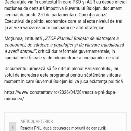
Declarațiile vin în contextul în care PSD și AUR au depus oficial
moțiunea de cenzură împotriva Guvernului Bolojan, document
semnat de peste 250 de parlamentari. Opoziția acuză
Executivul de politici economice care ar afecta nivelul de trai
și ar viza vânzarea unor companii de stat strategice.
Moțiunea, intitulată
„STOP Planului Bolojan de distrugere a
economiei, de sărăcire a populației și de vânzare frauduloasă
a averii statului”
, critică dur reformele guvernamentale, în
special cele fiscale și de administrare a companiilor de stat.
Documentul urmează să fie citit în plenul Parlamentului, iar
votul de încredere este programat pentru săptămâna viitoare,
moment în care Guvernul Bolojan își va juca existența politică.
https://www.constantatv.ro/2026/04/28/reactia-pnl-dupa-
motiunea/
ARTICOL ANTERIOR
Post
Reacția PNL, după depunerea moțiunii de cenzură: