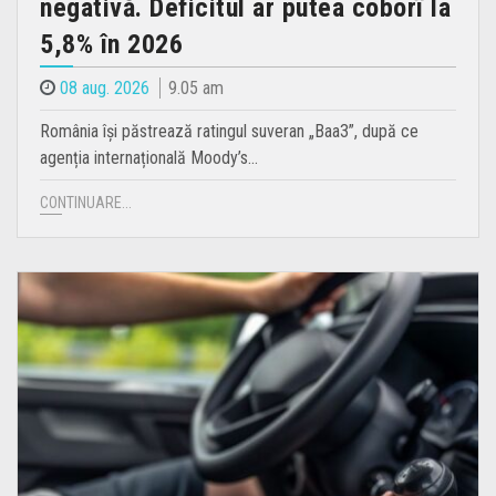
negativă. Deficitul ar putea coborî la
5,8% în 2026
08 aug. 2026
9.05 am
România își păstrează ratingul suveran „Baa3”, după ce
agenția internațională Moody’s…
CONTINUARE...