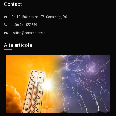
Contact
Bd. I.C. Brătianu nr. 176, Constanța, RO
(+40) 241-559559
office@constantatv.ro
Alte articole