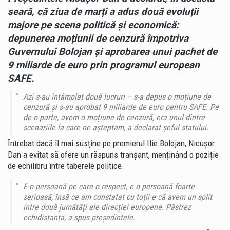
seară, că ziua de marți a adus două evoluții
majore pe scena politică și economică:
depunerea moțiunii de cenzură împotriva
Guvernului Bolojan și aprobarea unui pachet de
9 miliarde de euro prin programul european
SAFE.
Azi s-au întâmplat două lucruri – s-a depus o moțiune de
cenzură și s-au aprobat 9 miliarde de euro pentru SAFE. Pe
de o parte, avem o moțiune de cenzură, era unul dintre
scenariile la care ne așteptam, a declarat șeful statului.
Întrebat dacă îl mai susține pe premierul Ilie Bolojan, Nicușor
Dan a evitat să ofere un răspuns tranșant, menținând o poziție
de echilibru între taberele politice.
E o persoană pe care o respect, e o persoană foarte
serioasă, însă ce am constatat cu toții e că avem un split
între două jumătăți ale direcției europene. Păstrez
echidistanța, a spus președintele.