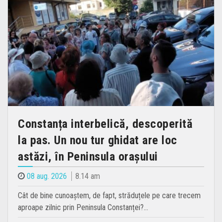
Constanța interbelică, descoperită
la pas. Un nou tur ghidat are loc
astăzi, în Peninsula orașului
08 aug. 2026
8.14 am
Cât de bine cunoaștem, de fapt, străduțele pe care trecem
aproape zilnic prin Peninsula Constanței?…