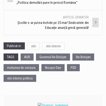
„Politica demolării pune în pericol România”
navigation
ARTICOL URMATOR
Școlile s-ar putea închide pe 25 mai! Sindicatele din
Educație anunță grevă generală!
Publicat in:
stiri
stiri interne
TAGS:
AUR
Guvernul Ilie Bolojan
Ilie Bolojan
motiunea de cenzura
Nicușor Dan
PSD
stiri interne politica