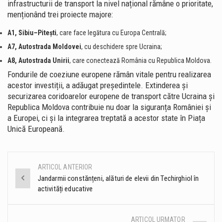
infrastructurii de transport la nivel național rămâne o prioritate,
menționând trei proiecte majore:
A1, Sibiu–Pitești
, care face legătura cu Europa Centrală;
A7, Autostrada Moldovei
, cu deschidere spre Ucraina;
A8, Autostrada Unirii
, care conectează România cu Republica Moldova.
Fondurile de coeziune europene rămân vitale pentru realizarea
acestor investiții, a adăugat președintele. Extinderea și
securizarea coridoarelor europene de transport către Ucraina și
Republica Moldova contribuie nu doar la siguranța României și
a Europei, ci și la integrarea treptată a acestor state în Piața
Unică Europeană.
ARTICOL ANTERIOR
Post
Jandarmii constănțeni, alături de elevii din Techirghiol în
activități educative
navigation
ARTICOL URMATOR