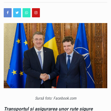
DAN:
Operațiunea de scufundare controlată a celei de-a doua barje pe brațul Bala al Dunării s-a încheiat cu succes, după aproximativ 11 ore de la începerea manevrelor. Procedura a fost realizată gradual, sub coordonarea experților, pentru ca barja să fie coborâtă în poziția stabilită în prealabil. Apa a fost pompată în coferdamuri, permițând coborârea lentă a ambarcațiunii până la nivelul suprafeței apei. Ulterior, umplerea controlată a barjei a permis continuarea operațiunii într-un ritm echilibrat, astfel încât poziționarea acesteia să se realizeze în condiții de siguranță. Aceasta este cea de-a doua barjă scufundată controlat în cadrul operațiunii desfășurate pe brațul Bala. Intervenția…
„PORTUL
CONSTANȚA
România își păstrează ratingul suveran „Baa3”, după ce agenția internațională Moody’s Ratings a reconfirmat calificativul acordat țării. România rămâne astfel în categoria statelor recomandate pentru investiții, însă perspectiva asociată ratingului este în continuare negativă. Decizia Moody’s vine în contextul progreselor înregistrate de România în ceea ce privește reducerea deficitului bugetar. Agenția apreciază că ritmul consolidării fiscale din 2025 și din prima jumătate a anului 2026 a fost mai rapid decât estimările anterioare. Potrivit prognozei Moody’s, deficitul bugetar ar urma să ajungă la 5,8% din PIB în 2026, în scădere cu peste două puncte procentuale față de anul precedent. Evoluția este…
ȘI
CORIDOARELE
EUROPENE,
România a obținut o performanță remarcabilă la ediția din 2026 a Olimpiadei Internaționale de Inteligență Artificială (IOAI), desfășurată în perioada 2–8 august, la Astana, în Republica Kazahstan. Lotul național a revenit cu opt medalii – trei de aur, două de argint și trei de bronz, iar România s-a clasat pe locul al patrulea în clasamentul final. La competiție au participat 471 de elevi din 108 țări, ceea ce transformă rezultatul obținut de elevii români într-o performanță importantă la nivel internațional. Printre performerii lotului național se află și Alexandru Thury-Burileanu, elev în clasa a XI-a B la Colegiul Național „Mircea cel Bătrân”…
ESENȚIALE
PENTRU
Cât de bine cunoaștem, de fapt, străduțele pe care trecem aproape zilnic prin Peninsula Constanței? Unele dintre ele ascund povești de acum aproape un secol, iar acestea pot fi descoperite astăzi, în cadrul unui nou tur ghidat gratuit. Muzeul de Istorie Națională și Arheologie Constanța continuă proiectul cultural „Vara la Constanța – Pe străzile mai puțin știute ale orașului”, dedicat istoriei moderne și patrimoniului urban al municipiului. Sâmbătă, 8 august 2026, de la ora 10:00, constănțenii și turiștii sunt invitați la o plimbare prin Peninsula orașului, pornind de la Statuia Lupoaica (Lupa Capitolina), din Piața Ovidiu. Turul va fi susținut…
SECURITATE
ȘI
COMERȚ“
Sursă foto: Facebook.com
Transportul și asigurarea unor rute sigure