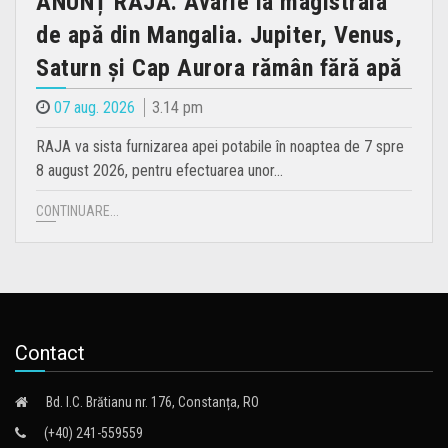
ANUNȚ RAJA. Avarie la magistrala
de apă din Mangalia. Jupiter, Venus,
Saturn și Cap Aurora rămân fără apă
07 aug. 2026
3.14 pm
RAJA va sista furnizarea apei potabile în noaptea de 7 spre
8 august 2026, pentru efectuarea unor…
CONTINUARE...
Contact
Bd. I.C. Brătianu nr. 176, Constanța, RO
(+40) 241-559559