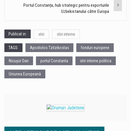
Portul Constanța, hub strategic pentru exporturile
Uzbekistanului către Europa
Publicat in:
stiri
stiri interne
TAGS:
Apostolos Tzitzikostas
fonduri europene
Nicușor Dan
portul Constanta
stiri interne politica
Uniunea Europeană