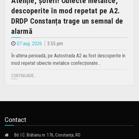
Atenție, șoferi! Obiecte metalice,
descoperite în mod repetat pe A2.
DRDP Constanța trage un semnal de
alarmă
07 aug. 2026
3.55 pm
În ultima perioadă, pe Autostrada A2 au fost descoperite în
mod repetat obiecte metalice confecționate…
CONTINUARE...
Contact
Bd. I.C. Brătianu nr. 176, Constanța, RO