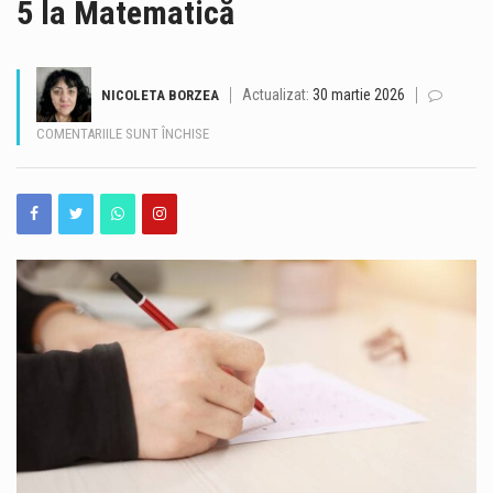
5 la Matematică
Un bărbat în vârstă de 56 de ani a fost scos din apă, în dreptul hotelului Poseidon din Mamaia Nord. Echipajele SMURD și ale Serviciului de Ambulanță Județean Constanța au intervenit la fața locului, însă, în ciuda intervenției medicale, bărbatul a fost declarat decedat. Incidentul a avut loc în zona hotelului Poseidon, din Mamaia Nord. La fața locului au intervenit echipaje SMURD și ale Serviciului de Ambulanță Județean Constanța. Bărbatul, în vârstă de 56 de ani, a fost scos din apă, însă echipajul medical al SAJ a constatat decesul. Cauzele și împrejurările în care s-a produs tragedia urmează să fie…
Doi salvamontiști germani, rămași blocați pe un perete muntos din Valea Albă, în Munții Bucegi, au fost recuperați cu succes sâmbătă după-amiază de salvatorii montani prahoveni, într-o intervenție desfășurată în condiții meteorologice dificile. La final, cei doi le-au spus salvatorilor români că nu au crezut că o astfel de operațiune este posibilă în România și că se așteptau la asemenea intervenții doar în Elveția. Cei doi alpiniști, cetățeni germani și salvatori montani la rândul lor, au rămas blocați în peretele Văii Albe din Bucegi și au solicitat ajutorul echipelor Salvamont. Peretele Văii Albe este considerat cel mai mare perete stâncos…
Actualizat:
30 martie 2026
NICOLETA BORZEA
Echipajul de 8+1 feminin (JW8+) a câştigat medalia de aur la Campionatele Mondiale Under19 de la Plovdiv. Echipajul este format din Teodora Sandu, Carolina Pănuţă, Elena Bianca Niţu, Maya Renata Bumbac, Elena Denisa Baciu, Mariana Casu, Angela Gabriela Cazacu, Mădălina-Dumitriţa Ursaciuc şi Sarra-Maria Vasca. O cursă extraordinară reuşită de sportivele române, care au luptat până la capăt şi au trecut primele linia de sosire,, cucerind titlul mondial. Tot duminică, pe locul 5 s-a clasat echipajul de 8+1 masculin (JM8+), compus din Tristan Pierre Delacroix, Andrei-George Mitrea, Sebastian-Ionuţ Răileanu, Gabriel-Valentin Rusu, Ionuţ-Denis Ungureanu, Eduard Nicolaica, Silviu Gabriel State, Marian-Alexandru Mihali şi…
PENTRU
COMENTARIILE SUNT ÎNCHISE
REZULTATELE
SIMULĂRII
Un bărbat în vârstă de 55 de ani a fost arestat preventiv pentru 30 de zile, după ce ar fi smuls prin violență un lănțișor din aur de la gâtul unei femei, pe o stradă din municipiul Constanța. Polițiștii din cadrul Poliției municipiului Constanța – Serviciul Municipal de Investigații Criminale, sub coordonarea Parchetului de pe lângă Judecătoria Constanța, au efectuat cercetări într-un dosar penal care vizează săvârșirea infracțiunii de tâlhărie. Potrivit anchetatorilor, fapta ar fi avut loc la 7 august, când bărbatul s-ar fi aflat pe o stradă din municipiul Constanța. Acesta ar fi smuls un lănțișor din aur de…
EVALUĂRII
NAȚIONALE.
Unitatea 2 a centralei nucleare de la Cernavodă funcționează în parametri normali și poate asigura necesarul de energie pentru cel puțin următoarele nouă zile, potrivit directorului centralei, Romeo Urjan. Nivelul apei la aspirația pompelor din bazinul de răcire a crescut cu 8 centimetri față de evoluția prognozată, după operațiunea de scufundare controlată a primelor două barje în Dunăre. Directorul centralei de la Cernavodă a declarat că, în prezent, Unitatea 2 funcționează fără probleme, iar intervenția realizată pe Dunăre a avut un efect pozitiv asupra nivelului apei necesar sistemului de răcire. La Cernavodă, unitatea 2 funcționează în parametri nominali, fără probleme.…
PESTE
O
Un echipaj medical trimis să acorde îngrijiri unui pacient în localitatea Recea Cristur, județul Cluj, a fost atacat cu bâte, topoare și pietre, pe fondul unor zvonuri propagate pe TikTok despre o presupusă „ambulanță care fură copii”. Șoferul autosanitarei a fost rănit la ochi de cioburile geamului spart și a fost operat de urgență. Incidentul s-a produs puțin după ora 21:00, când echipajul Serviciului de Ambulanță a fost trimis în Recea Cristur pentru a prelua un pacient care acuza o stare de rău. La intrarea în localitate, membrii echipajului au oprit pentru a cere indicații. Medicii au întrebat un grup…
TREIME
DINTRE
ELEVII
DE
CLASA
A
VIII-
A
AU