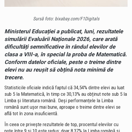
LUAT
SUB
5
Sursă foto: bixabay.com/F1Digitals
LA
MATEMATICĂ
Ministerul Educației a publicat, luni, rezultatele
simulării Evaluării Naționale 2026, care arată
dificultăți semnificative în rândul elevilor de
clasa a VIII-a, în special la proba de Matematică.
Conform datelor oficiale, peste o treime dintre
elevi nu au reușit să obțină nota minimă de
trecere.
Statisticile oficiale indică faptul că 34,54% dintre elevi au luat
sub 5 la Matematică, în timp ce 30,13% au obținut note sub 5 la
Limba și literatura română. Deși performanțele la Limba
română sunt ușor mai bune, aproape o treime dintre elevi se
află tot în zona insuficientă.
În ceea ce privește rezultatele de top, procentul elevilor cu
note între 9 și 10 este redus: doar 8,37% la Limba română și