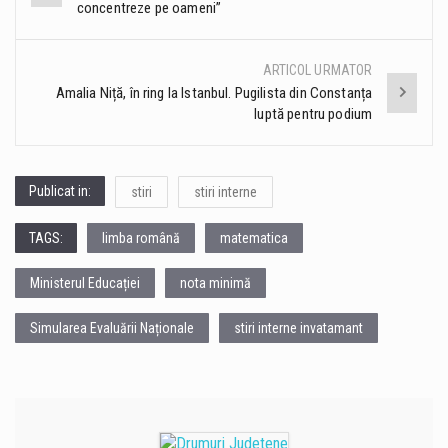
concentreze pe oameni”
navigation
ARTICOL URMATOR
Amalia Niță, în ring la Istanbul. Pugilista din Constanța
luptă pentru podium
Publicat in:
stiri
stiri interne
TAGS:
limba română
matematica
Ministerul Educației
nota minimă
Simularea Evaluării Naționale
stiri interne invatamant