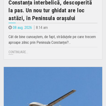
Constanța interbelică, descoperită
la pas. Un nou tur ghidat are loc
astăzi, în Peninsula orașului
08 aug. 2026
8.14 am
Cât de bine cunoaștem, de fapt, străduțele pe care trecem
aproape zilnic prin Peninsula Constanței?…
CONTINUARE...