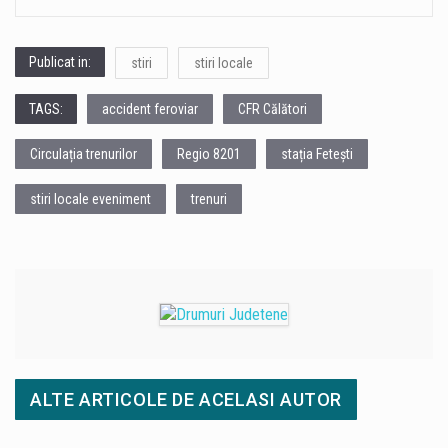
Publicat in:
stiri
stiri locale
TAGS:
accident feroviar
CFR Călători
Circulația trenurilor
Regio 8201
stația Fetești
stiri locale eveniment
trenuri
ALTE ARTICOLE DE ACELASI AUTOR