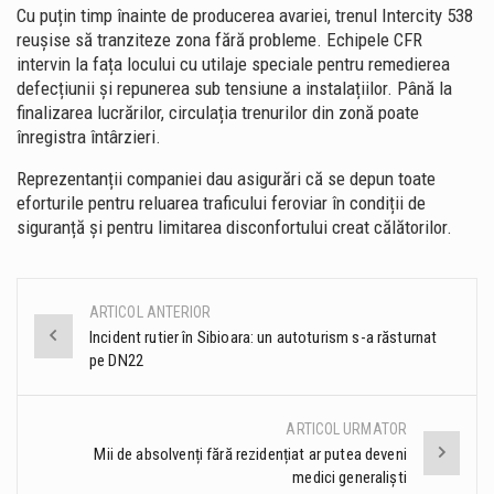
Cu puțin timp înainte de producerea avariei, trenul Intercity 538
reușise să tranziteze zona fără probleme. Echipele CFR
intervin la fața locului cu utilaje speciale pentru remedierea
defecțiunii și repunerea sub tensiune a instalațiilor. Până la
finalizarea lucrărilor, circulația trenurilor din zonă poate
înregistra întârzieri.
Reprezentanții companiei dau asigurări că se depun toate
eforturile pentru reluarea traficului feroviar în condiții de
siguranță și pentru limitarea disconfortului creat călătorilor.
ARTICOL ANTERIOR
Post
Incident rutier în Sibioara: un autoturism s-a răsturnat
pe DN22
navigation
ARTICOL URMATOR
Mii de absolvenți fără rezidențiat ar putea deveni
medici generaliști