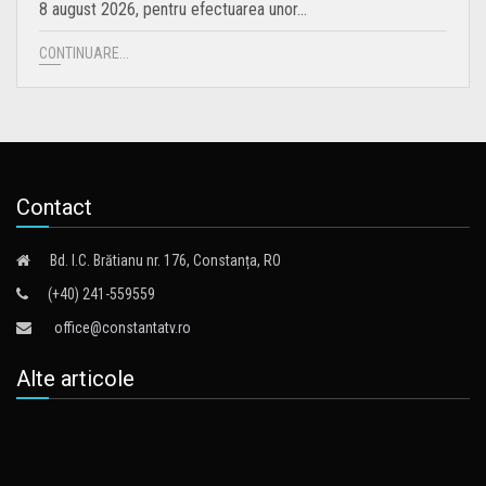
8 august 2026, pentru efectuarea unor…
CONTINUARE...
Contact
Bd. I.C. Brătianu nr. 176, Constanța, RO
(+40) 241-559559
office@constantatv.ro
Alte articole