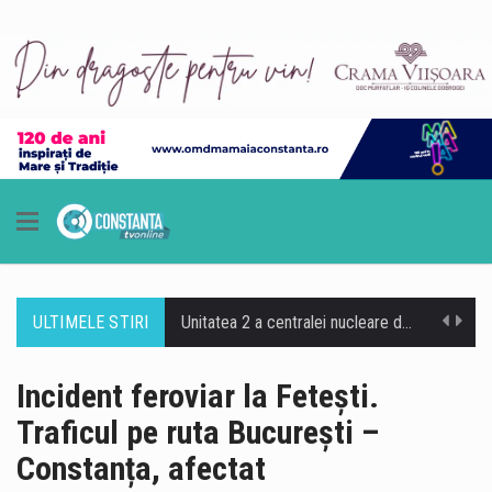
ULTIMELE STIRI
Unitatea 2 a centralei nucleare de la Cernavodă funcționează în parametri normali și poate asigura necesarul de energie pentru cel puțin următoarele nouă zile, potrivit directorului centralei, Romeo Urjan. Nivelul apei la aspirația pompelor din bazinul de răcire a crescut cu 8 centimetri față de evoluția prognozată, după operațiunea de scufundare controlată a primelor două barje în Dunăre. Directorul centralei de la Cernavodă a declarat că, în prezent, Unitatea 2 funcționează fără probleme, iar intervenția realizată pe Dunăre a avut un efect pozitiv asupra nivelului apei necesar sistemului de răcire. La Cernavodă, unitatea 2 funcționează în parametri nominali, fără probleme.…
Un echipaj medical trimis să acorde îngrijiri unui pacient în localitatea Recea Cristur, județul Cluj, a fost atacat cu bâte, topoare și pietre, pe fondul unor zvonuri propagate pe TikTok despre o presupusă „ambulanță care fură copii”. Șoferul autosanitarei a fost rănit la ochi de cioburile geamului spart și a fost operat de urgență. Incidentul s-a produs puțin după ora 21:00, când echipajul Serviciului de Ambulanță a fost trimis în Recea Cristur pentru a prelua un pacient care acuza o stare de rău. La intrarea în localitate, membrii echipajului au oprit pentru a cere indicații. Medicii au întrebat un grup…
Incident feroviar la Fetești.
Traficul pe ruta București –
Ministerul Apărării din Bulgaria a anunțat că, potrivit primelor analize, aparatul care a explodat sâmbătă în spațiul aerian al țării, în apropierea graniței cu România și a gazoductului transbalcanic, era foarte probabil o dronă-momeală de tip „Maya”, utilizată pe scară largă de forțele armate ucrainene. Kievul susține că incidentul a fost „neintenționat” și anunță o anchetă, fără să confirme că drona îi aparținea. Incidentul s-a produs în apropierea punctului de frontieră Kardam, lângă Marea Neagră, în nord-estul Bulgariei. Potrivit premierului bulgar Rumen Radev, drona a explodat pe un câmp de floarea-soarelui, fără să provoace victime. Aparatul s-a prăbușit la aproximativ…
Constanța, afectat
O dronă de dimensiuni mari a explodat sâmbătă dimineață în Bulgaria, în apropierea fostului punct de frontieră Kardam, la aproximativ 100 de metri de granița cu România. Aparatul s-a prăbușit într-un lan de floarea-soarelui, iar în urma exploziei nu au fost înregistrate victime sau pagube. Zona se află în apropierea unor obiective energetice importante, inclusiv a unor stații de compresoare de pe gazoductul Trans-Balkan. Premierul bulgar Rumen Radev a declarat că drona nu a fost detectată de sistemele de apărare aeriană, iar autoritățile încearcă să stabilească tipul și originea acesteia. Autoritățile bulgare au izolat zona și continuă verificările. Ministrul Apărării de…