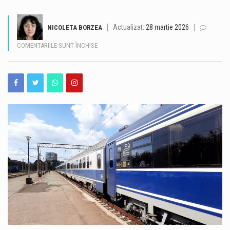
Un bărbat de 36 de ani din Murfatlar este cercetat de polițiști după ce ar fi fost depistat la volan sub influența băuturilor alcoolice. Potrivit Inspectoratului de Poliție Județean Constanța, incidentul a avut loc la data de 8 august, în jurul orei 1:50, pe strada Ion Creangă din orașul Murfatlar. Polițiștii din cadrul Poliției orașului Murfatlar l-au identificat pe bărbat, iar acesta ar fi refuzat atât testarea cu aparatul etilotest, cât și recoltarea de probe biologice în vederea stabilirii alcoolemiei în sânge. În acest caz, cercetările sunt continuate de polițiști. https://www.constantatv.ro/2026/08/08/accident-cu-sase-masini-pe-a2-bucuresti-constanta-o-persoana-are-nevoie-de-ingrijiri-medicale/
Actualizat:
28 martie 2026
NICOLETA BORZEA
Litoralul românesc este la capacitate maximă în acest weekend, când peste 200.000 de turiști se află în stațiunile de la Marea Neagră, potrivit datelor centralizate de operatorii din turism. Hotelurile, apartamentele de vacanță și celelalte structuri de cazare sunt ocupate în proporție de 100%, iar restaurantele, terasele, beach-barurile, cluburile și operatorii de agrement se confruntă cu un aflux important de clienți. Reprezentanții industriei ospitalității consideră că nivelul ridicat de ocupare reprezintă unul dintre cele mai importante momente ale sezonului estival 2026. Corina Martin, președintele Patronatului RESTO Constanța și secretar general al Federației Patronatelor din Industria Ospitalității din România (FPIOR), spune…
PENTRU
COMENTARIILE SUNT ÎNCHISE
INCIDENT
Autobuzele de pe linia 102 din Constanța circulă temporar pe un traseu deviat în zona Faleză Nord, după ce autoturismele parcate pe strada Zorelelor împiedică accesul în condiții de siguranță. Potrivit CT BUS, autobuzele nu mai pot circula momentan pe strada Zorelelor din cauza mașinilor parcate în zonă, care îngreunează traficul și accesul vehiculelor de transport public. Reprezentanții CT BUS anunță că linia 102 va reveni pe traseul obișnuit după eliberarea zonei și restabilirea condițiilor necesare pentru circulația autobuzelor.
FEROVIAR
LA
Traficul se desfășoară cu dificultate, sâmbătă dimineață, pe Autostrada A2, pe sensul București – Constanța, în urma unui accident rutier produs la kilometrul 99, în zona localității Dragoș-Vodă, județul Călărași. Potrivit Centrului INFOTRAFIC din cadrul Inspectoratului General al Poliției Române, în accident au fost implicate șase autovehicule. Acestea au fost scoase în afara benzilor de circulație, însă valorile de trafic sunt ridicate. O persoană necesită îngrijiri medicale. Polițiștii le recomandă șoferilor să circule cu atenție sporită, să evite schimbările bruște de bandă și manevrele riscante și să păstreze o distanță corespunzătoare între autovehicule. De asemenea, conducătorii auto sunt sfătuiți să nu…
FETEȘTI.
TRAFICUL
Valul de căldură continuă în Dobrogea, iar meteorologii au emis o nouă atenționare Cod galben de temperaturi deosebit de ridicate și caniculă, valabilă sâmbătă, 8 august, între orele 10:00 și 21:00. Potrivit avertizării, temperaturile maxime vor ajunge la 34-36 de grade Celsius, iar disconfortul termic va fi ridicat. Indicele temperatură-umezeală (ITU) va atinge sau va depăși pragul critic de 80 de unități, ceea ce înseamnă condiții dificile pentru organism, în special pentru persoanele vulnerabile. Autoritățile din Constanța au anunțat o serie de măsuri pentru reducerea efectelor temperaturilor ridicate și pentru sprijinirea populației în această perioadă. Ce măsuri sunt luate în…
PE
RUTA
BUCUREȘTI
Operațiunea de scufundare controlată a celei de-a doua barje pe brațul Bala al Dunării s-a încheiat cu succes, după aproximativ 11 ore de la începerea manevrelor. Procedura a fost realizată gradual, sub coordonarea experților, pentru ca barja să fie coborâtă în poziția stabilită în prealabil. Apa a fost pompată în coferdamuri, permițând coborârea lentă a ambarcațiunii până la nivelul suprafeței apei. Ulterior, umplerea controlată a barjei a permis continuarea operațiunii într-un ritm echilibrat, astfel încât poziționarea acesteia să se realizeze în condiții de siguranță. Aceasta este cea de-a doua barjă scufundată controlat în cadrul operațiunii desfășurate pe brațul Bala. Intervenția…
–
CONSTANȚA,
AFECTAT