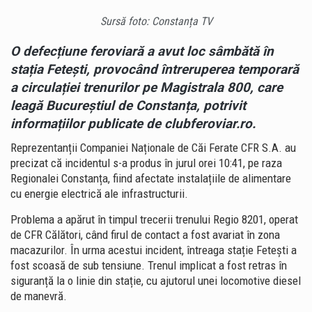
Sursă foto: Constanța TV
O defecțiune feroviară a avut loc sâmbătă în
stația Fetești, provocând întreruperea temporară
a circulației trenurilor pe Magistrala 800, care
leagă Bucureștiul de Constanța, potrivit
informațiilor publicate de clubferoviar.ro.
Reprezentanții Companiei Naționale de Căi Ferate CFR S.A. au
precizat că incidentul s-a produs în jurul orei 10:41, pe raza
Regionalei Constanța, fiind afectate instalațiile de alimentare
cu energie electrică ale infrastructurii.
Problema a apărut în timpul trecerii trenului Regio 8201, operat
de CFR Călători, când firul de contact a fost avariat în zona
macazurilor. În urma acestui incident, întreaga stație Fetești a
fost scoasă de sub tensiune. Trenul implicat a fost retras în
siguranță la o linie din stație, cu ajutorul unei locomotive diesel
de manevră.