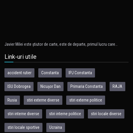
Javier Milei este ştiutor de carte, este de departe, primul lucru care…
Link-uri utile
accident rutier
Constanta
IPJ Constanta
ISU Dobrogea
Nicușor Dan
Primaria Constanta
RAJA
Rusia
stiri externe diverse
stiri externe politice
stiri interne diverse
stiri interne politice
stiri locale diverse
stiri locale sportive
Ucraina