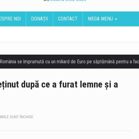
ESPRE NOI
DONAȚII
CONTACT
MEGA MENU
nut după ce a furat lemne și a
PENTRU
RIILE SUNT ÎNCHISE
JUDEȚUL
CONSTANȚA.
BĂRBAT
REȚINUT