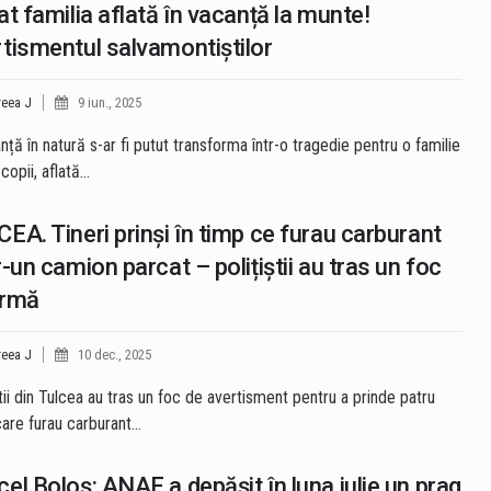
at familia aflată în vacanță la munte!
tismentul salvamontiștilor
eea J
9 iun., 2025
nță în natură s-ar fi putut transforma într-o tragedie pentru o familie
copii, aflată…
EA. Tineri prinși în timp ce furau carburant
r-un camion parcat – polițiștii au tras un foc
armă
eea J
10 dec., 2025
ştii din Tulcea au tras un foc de avertisment pentru a prinde patru
 care furau carburant…
el Boloş: ANAF a depăşit în luna iulie un prag