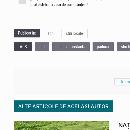
protestelor a zeci de constănțeni!
navigation
Publicat in:
stiri
stiri locale
TAGS:
furt
judetul constanta
padurar
stiri 
ALTE ARTICOLE DE ACELASI AUTOR
NAȚI