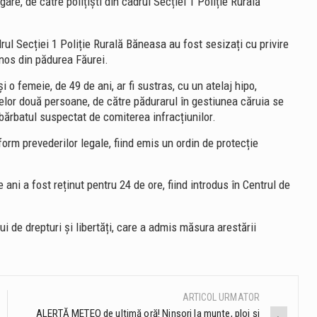
re, de către polițiști din cadrul Secției 1 Poliție Rurală
cadrul Secției 1 Poliție Rurală Băneasa au fost sesizați cu privire
nos din pădurea Făurei.
i o femeie, de 49 de ani, ar fi sustras, cu un atelaj hipo,
celor două persoane, de către pădurarul în gestiunea căruia se
e bărbatul suspectat de comiterea infracțiunilor.
form prevederilor legale, fiind emis un ordin de protecție
 ani a fost reținut pentru 24 de ore, fiind introdus în Centrul de
i de drepturi și libertăți, care a admis măsura arestării
ARTICOL URMATOR
ALERTĂ METEO de ultimă oră! Ninsori la munte, ploi și