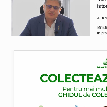
isto
Andr
Minist
un pra