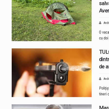
salv
Aver
Andr
O vaca
cu doi 
TULC
dint
de 
Andr
Poliţi
tineri
Marc