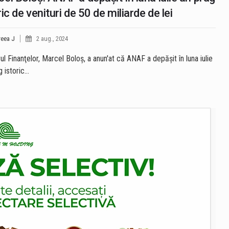
ric de venituri de 50 de miliarde de lei
eea J
2 aug., 2024
rul Finanţelor, Marcel Boloş, a anun'at că ANAF a depăşit în luna iulie
g istoric…