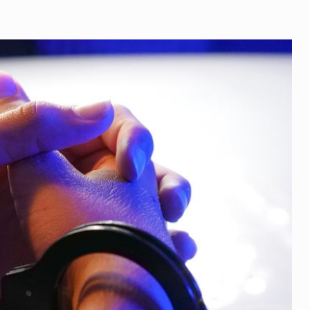
DUPĂ
CE
A
FURAT
LEMNE
ȘI
A
BĂTUT
PĂDURARUL
CARE
L-
A
PRINS