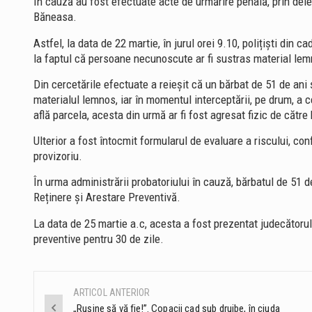
În cauză au fost efectuate acte de urmărire penală, prin delega
Băneasa.
Astfel, la data de 22 martie, în jurul orei 9.10, polițiști din 
la faptul că persoane necunoscute ar fi sustras material lem
Din cercetările efectuate a reieșit că un bărbat de 51 de ani ș
materialul lemnos, iar în momentul interceptării, pe drum, a 
află parcela, acesta din urmă ar fi fost agresat fizic de cătr
Ulterior a fost întocmit formularul de evaluare a riscului, con
provizoriu.
În urma administrării probatoriului în cauză, bărbatul de 51 de
Reținere și Arestare Preventivă.
La data de 25 martie a.c, acesta a fost prezentat judecătorulu
preventive pentru 30 de zile.
ARTICOL ANTERIOR
Post
„Rușine să vă fie!”. Copacii cad sub drujbe, în ciuda