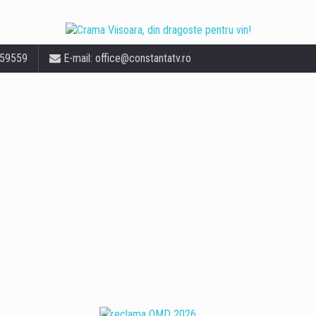
559559
E-mail:
office@constantatv.ro