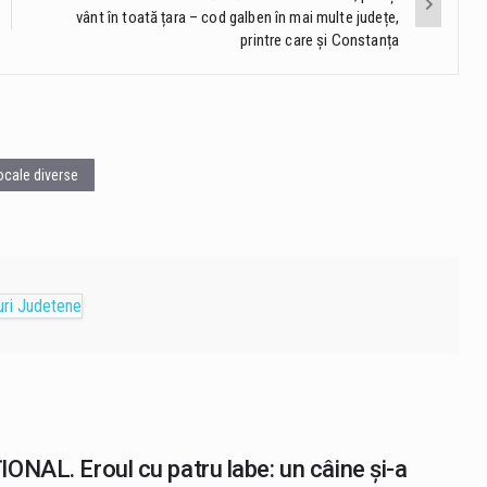
vânt în toată țara – cod galben în mai multe județe,
printre care și Constanța
locale diverse
ONAL. Eroul cu patru labe: un câine și-a