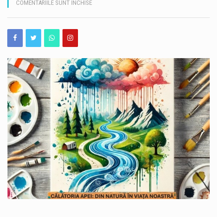
PENTRU
COMENTARIILE SUNT ÎNCHISE
ANUNȚ
Pilonii metalici, lanțurile și diversele obiecte folosite pentru „rezervarea” unor locuri de parcare pe domeniul public au ajuns din nou în atenția Poliției Locale Constanța. O acțiune de verificare desfășurată zilele trecute în municipiu s-a încheiat cu zeci de sancțiuni și confiscarea obiectelor amplasate fără aprobarea autorităților. Polițiștii locali din cadrul Direcției Generale Poliția Locală Constanța au verificat respectarea prevederilor HCL 77/2021, care interzic ocuparea domeniului public cu piloni metalici, lanțuri, obiecte sau alte materiale destinate delimitării locurilor de staționare ori parcare, în lipsa aprobării administrației publice locale. În urma controalelor au fost aplicate 28 de sancțiuni contravenționale, valoarea totală…
RAJA.
S-
O femeie în vârstă de 38 de ani, urmărită de autoritățile judiciare din Germania pentru săvârșirea unei infracțiuni de furt, a fost depistată și reținută de polițiștii constănțeni. Femeia a fost identificată miercuri, 5 august, de polițiștii din cadrul Unității Teritoriale de Căutare Persoane Dispărute sau Urmărite, sub coordonarea Parchetului de pe lângă Curtea de Apel Constanța. Pe numele acesteia era emis un mandat european de arestare, de către autoritățile judiciare din Germania. După depistare, femeia a fost escortată și prezentată procurorului din cadrul Parchetului de pe lângă Curtea de Apel Constanța. În urma procedurilor, procurorul a dispus reținerea acesteia pentru…
A
ÎNCHEIAT
O campanie națională dedicată siguranței rutiere a fost lansată de Compania Națională de Administrare a Infrastructurii Rutiere (CNAIR), în cadrul unui proiect pilot destinat elevilor din județele traversate de DN 1 și DN 2. Prima conferință din cadrul proiectului „Campanie națională de creștere a siguranței rutiere prin informarea și educarea elevilor din județele tranzitate de DN 1 și DN 2 pe sectoarele aflate în administrarea CNAIR” a avut loc joi, 6 august 2026. Sub mesajul „Generația Zero Accidente! – Fără scuze, Fără «lasă că...»”, campania urmărește să îi familiarizeze pe copii și adolescenți cu regulile de circulație și să contribuie…
VOTUL
PUBLIC
ÎN
Un accident rutier s-a produs, azi, la ieșirea din Hârșova, unde un TIR s-a răsturnat. Evenimentul a mobilizat echipajele Inspectoratului pentru Situații de Urgență Dobrogea. La locul accidentului au fost trimise o autospecială de stingere și un echipaj SMURD, pentru intervenție și acordarea primului ajutor, dacă situația o impune. Pompierii acționează pentru asigurarea măsurilor specifice în urma producerii accidentului și pentru gestionarea situației la fața locului. Deocamdată, nu au fost transmise informații privind existența unor victime sau despre starea persoanelor implicate în accident. Intervenția este în desfășurare, iar autoritățile urmează să stabilească împrejurările în care s-a produs evenimentul. UPDATE 17:00…
CADRUL
CONCURSULUI
„APA
ESTE
VIAȚĂ!”
–
2026