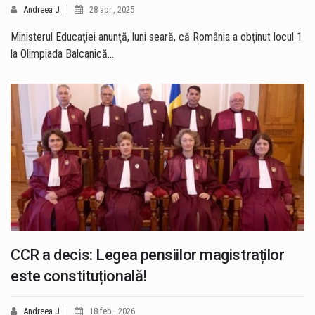
Andreea J
28 apr., 2025
Ministerul Educaţiei anunţă, luni seară, că România a obţinut locul 1
la Olimpiada Balcanică…
CCR a decis: Legea pensiilor magistraților
este constituțională!
Andreea J
18 feb., 2026