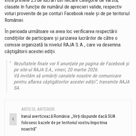
intra primele 25 de lucrări din fiecare categorie de vârstă,
clasate în funcție de numărul de aprecieri valide, respectiv
voturi provenite de pe conturi Facebook reale și de pe teritoriul
României.
În perioada următoare va avea loc verificarea respectării
condițiilor de participare și jurizarea lucrărilor de către o
comisie organizată la nivelul RAJA S.A., care va desemna
câștigătorii acestei ediții.
Rezultatele finale vor fi anunțate pe pagina de Facebook și
pe site-ul RAJA S.A., vineri, 20 martie 2026.
Vă invităm să urmăriți canalele noastre de comunicare
pentru aflarea câștigătorilor acestei ediții”, transmite RAJA
SA.
ARTICOL ANTERIOR
Post
Iranul avertizează România: „Veți răspunde dacă SUA
folosesc bazele de pe teritoriul vostru împotriva
navigation
noastră”