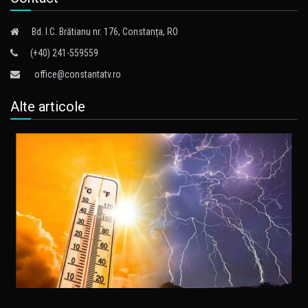
Bd. I.C. Brătianu nr. 176, Constanța, RO
(+40) 241-559559
office@constantatv.ro
Alte articole