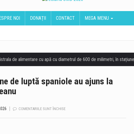
ESPRE NOI
DONAȚII
CONTACT
MEGA MENU
ne de luptă spaniole au ajuns la
ceanu
2026
PENTRU
COMENTARIILE SUNT ÎNCHISE
EXERCIȚIU
AERIAN
NATO.
TREI