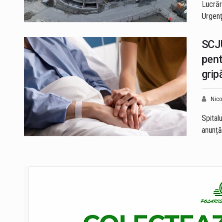
Lucrăr
Urgenț
SCJ
pent
grip
Nico
Spital
anunță