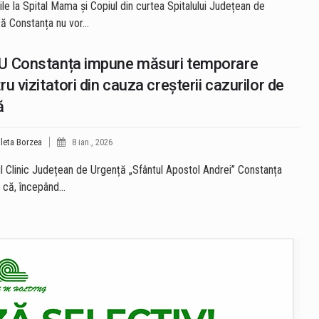
ile la Spital Mama și Copiul din curtea Spitalului Județean de
ă Constanța nu vor…
U Constanța impune măsuri temporare
ru vizitatori din cauza creșterii cazurilor de
ă
leta Borzea
8 ian., 2026
ul Clinic Județean de Urgență „Sfântul Apostol Andrei” Constanța
 că, începând…