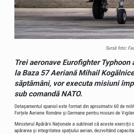
Sursă foto: 
Trei aeronave Eurofighter Typhoon a
la
Baza 57 Aeriană Mihail Kogălnic
săptămâni, vor executa misiuni împr
sub comandă NATO.
Detașamentul spaniol este format din aproximativ 60 de militar
Forțele Aeriene Române și Germane pentru misiuni de Vigilen
Ministerul Apărării Naționale a subliniat că aceste exerciți
apărarea și integritatea spațiului aerian, dezvoltând capacit