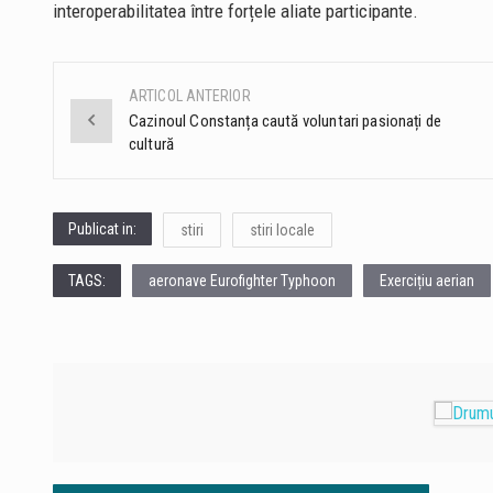
interoperabilitatea între forțele aliate participante.
ARTICOL ANTERIOR
Post
Cazinoul Constanța caută voluntari pasionați de
cultură
navigation
Publicat in:
stiri
stiri locale
TAGS:
aeronave Eurofighter Typhoon
Exercițiu aerian