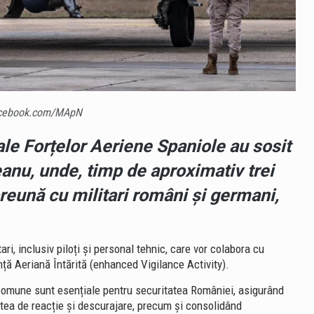
Facebook.com/MApN
le Forțelor Aeriene Spaniole au sosit
eanu
, unde, timp de aproximativ trei
eună cu militari români și germani,
i, inclusiv piloți și personal tehnic, care vor colabora cu
ță Aeriană Întărită (enhanced Vigilance Activity).
i comune sunt esențiale pentru securitatea României, asigurând
atea de reacție și descurajare, precum și consolidând