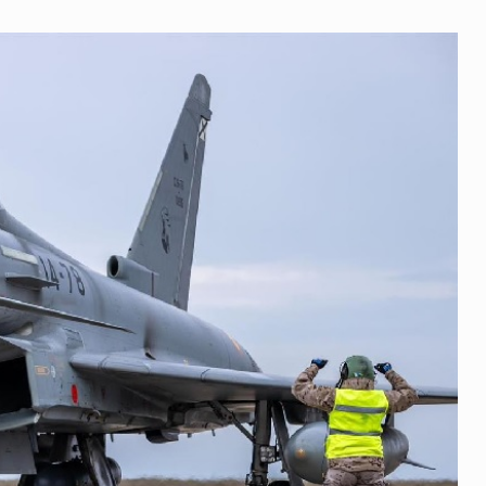
AVIOANE
DE
LUPTĂ
SPANIOLE
AU
AJUNS
LA
BAZA
NATO
DE
LA
MIHAIL
KOGĂLNICEANU