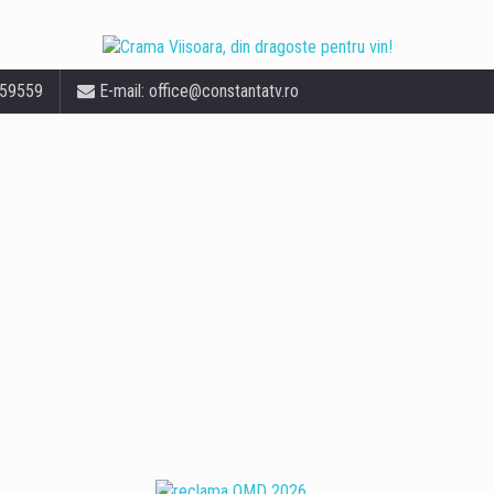
559559
E-mail:
office@constantatv.ro