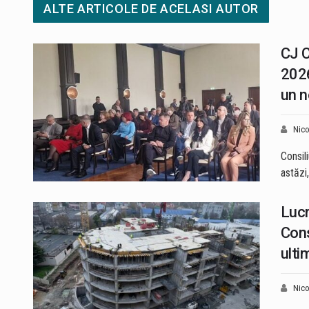
ALTE ARTICOLE DE ACELASI AUTOR
CJ C
2026
un n
Nico
Consil
astăzi
Lucr
Cons
ulti
Nico