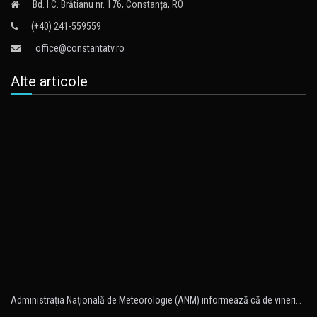
Bd. I.C. Brătianu nr. 176, Constanța, RO
(+40) 241-559559
office@constantatv.ro
Alte articole
Administraţia Naţională de Meteorologie (ANM) informează că de vineri…