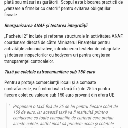
plată sau măsuri asigurătorii. Scopul este blocarea practicii de
„vânzare a firmelor cu datorii” pentru evitarea obligațiilor
fiscale.
Reorganizarea ANAF și testarea integrității
„Pachetul 2” include și reforme structurale în activitatea ANAF:
coordonare directă de către Ministerul Finanțelor pentru
activitățile administrative, introducerea testelor de integritate
și dotarea inspectorilor cu bodycam-uri pentru creșterea
transparenței controalelor.
Taxă pe coletele extracomunitare sub 150 euro
Pentru a proteja comercianții locali și a combate
contrafacerile, va fi introdusă o taxă fixă de 25 lei pentru
fiecare colet cu valoare sub 150 euro provenit din afara UE.
Propunem o taxă fixă de 25 de lei pentru fiecare colet de
150 de euro, iar această taxă va fi instituită printr-o
conlucrare cu toate companiile de curierat care preiau
aceste colete, astfel încât să prindem acolo şi coletele