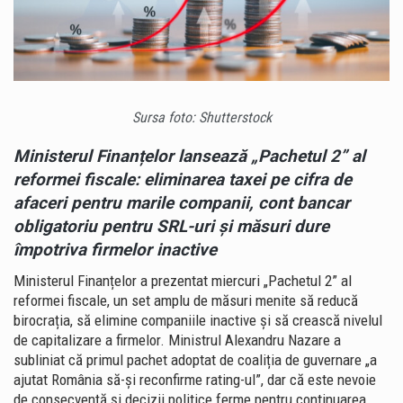
AFACERI,
APARE
IMPOZITUL
PE
PROFITURILE
EXTERNALIZATE
Sursa foto: Shutterstock
ȘI
REGULI
Ministerul Finanțelor lansează „Pachetul 2” al
MAI
reformei fiscale: eliminarea taxei pe cifra de
DURE
afaceri pentru marile companii, cont bancar
PENTRU
CAPITAL
obligatoriu pentru SRL-uri și măsuri dure
ȘI
împotriva firmelor inactive
CONTURI
BANCARE
Ministerul Finanțelor a prezentat miercuri „Pachetul 2” al
reformei fiscale, un set amplu de măsuri menite să reducă
birocrația, să elimine companiile inactive și să crească nivelul
de capitalizare a firmelor. Ministrul Alexandru Nazare a
subliniat că primul pachet adoptat de coaliția de guvernare „a
ajutat România să-și reconfirme rating-ul”, dar că este nevoie
de consecvență și decizii politice ferme pentru continuarea