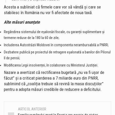
Acesta a subliniat că firmele care vor să vândă şi care se
stabilesc în România nu vor fi afectate de noua taxă.
Alte măsuri anunțate
Regândirea sistemului de eșalonări fiscale, cu garanții suplimentare și
termene reduse de la 180 la 60 de zile;
Includerea Autostrăzii Moldovei în componenta nerambursabilă a PNRR;
Dezbatere publică pe proiectul de retragere eșalonată a banilor din Pilonul
II de pensii;
Modificarea Legii insolvenței, în colaborare cu Ministerul Justiției.
Nazare a avertizat că rectificarea bugetară „nu va fi ușor de
făcut” și a criticat pierderea a 7 miliarde euro din PNRR,
subliniind că „coaliția trebuie să revină la masa discuțiilor”
pentru a adopta măsuri credibile de reducere a deficitului.
ARTICOL ANTERIOR
Post
Familia românului mort în Spania are nevoie de ajutor