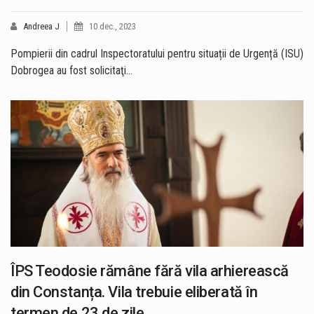
Andreea J
10 dec., 2023
Pompierii din cadrul Inspectoratului pentru situații de Urgență (ISU)
Dobrogea au fost solicitaţi…
ÎPS Teodosie rămâne fără vila arhierească
din Constanța. Vila trebuie eliberată în
termen de 23 de zile