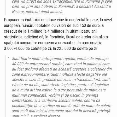
care vin direct din zone extracomunitare în România şi cele
care vin prin alte hub-uri în România”, a declarat Alexandru
Nazare, miercuri după amiază.
Propunerea instituirii noii taxe vine în contextul în care, la nivel
european, numărul coletele cu valori de sub 150 de euro, a
crescut de la 1 miliard la 4 miliarde în ultimii patru ani,
statisticile indicând că, în România, fluxul coletelor din afara
spaţiului comunitar european a crescut de la aproximativ
3.000-4.000 de colete pe zi, la 225.000 de colete pe zi.
Sunt foarte mulţi antreprenori români, vorbim de aproape
40.000 de antreprenori români, care vând în online şi care
au fost profund afectaţi de această creştere a coletelor din
zone extracomunitare. Sunt multiple efecte negative ale
acestei invazii de produse din zona extracomunitară: sunt
efecte de mediu, sunt efecte logistice, pentru că logistica
de a muta atâtea colete la o creştere atât de mare este
mult mai complicată, vorbim şi de riscuri în privinţa
contrafacerii şi a verificării acestor colete, pentru că
posibilităţile de a verifica un număr atât de mare de colete
sunt mult mai mici şi resursele statului în această privinţă
sunt mici”, a explicat Nazare.