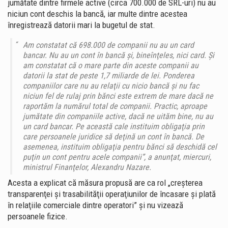
jumătate dintre firmele active (circa 700.000 de SRL-uri) nu au
niciun cont deschis la bancă, iar multe dintre acestea
înregistrează datorii mari la bugetul de stat.
Am constatat că 698.000 de companii nu au un card
bancar. Nu au un cont în bancă şi, bineînţeles, nici card. Şi
am constatat că o mare parte din aceste companii au
datorii la stat de peste 1,7 miliarde de lei. Ponderea
companiilor care nu au relaţii cu nicio bancă şi nu fac
niciun fel de rulaj prin bănci este extrem de mare dacă ne
raportăm la numărul total de companii. Practic, aproape
jumătate din companiile active, dacă ne uităm bine, nu au
un card bancar. Pe această cale instituim obligaţia prin
care persoanele juridice să deţină un cont în bancă. De
asemenea, instituim obligaţia pentru bănci să deschidă cel
puţin un cont pentru acele companii”, a anunţat, miercuri,
ministrul Finanţelor, Alexandru Nazare.
Acesta a explicat că măsura propusă are ca rol „creşterea
transparenţei şi trasabilităţii operaţiunilor de încasare şi plată
în relaţiile comerciale dintre operatori” şi nu vizează
persoanele fizice.