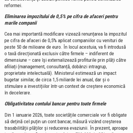
reformei.
Eliminarea impozitului de 0,5% pe cifra de afaceri pentru
marile companii
Cea mai importantă modificare vizează renunțarea la impozitul
pe cifra de afaceri de 0,5% aplicat companiilor cu venituri de
peste 50 de milioane de euro. În locul acestuia, va fi introdusă
o taxă direcționată exclusiv către firmele – indiferent de
dimensiune – care își externalizează profiturile prin plăți către
afiliați (management, consultanță, dobânzi intragrup,
proprietate intelectuală). Ministerul estimează un impact
bugetar similar, de circa 1,5 miliarde lei anual, dar și o
stimulare a investițiilor într-un context de creștere economică
în decelerare.
Obligativitatea contului bancar pentru toate firmele
Din 1 ianuarie 2026, toate societățile comerciale vor fi obligate
să dețină cel puțin un cont bancar, măsură vizând creșterea
trasabilității plăților și reducerea evaziunii. În prezent, aproape