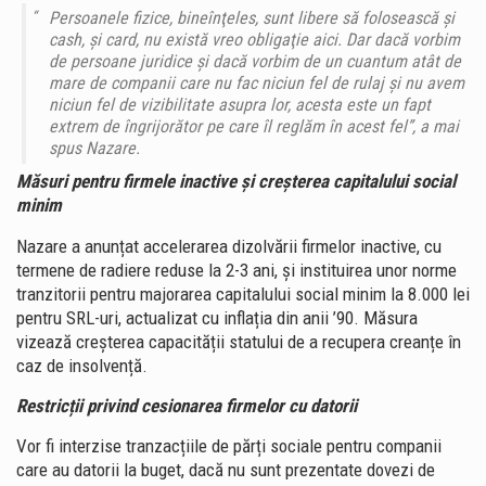
Persoanele fizice, bineînţeles, sunt libere să folosească şi
cash, şi card, nu există vreo obligaţie aici. Dar dacă vorbim
de persoane juridice şi dacă vorbim de un cuantum atât de
mare de companii care nu fac niciun fel de rulaj şi nu avem
niciun fel de vizibilitate asupra lor, acesta este un fapt
extrem de îngrijorător pe care îl reglăm în acest fel”, a mai
spus Nazare.
Măsuri pentru firmele inactive și creșterea capitalului social
minim
Nazare a anunțat accelerarea dizolvării firmelor inactive, cu
termene de radiere reduse la 2-3 ani, și instituirea unor norme
tranzitorii pentru majorarea capitalului social minim la 8.000 lei
pentru SRL-uri, actualizat cu inflația din anii ’90. Măsura
vizează creșterea capacității statului de a recupera creanțe în
caz de insolvență.
Restricții privind cesionarea firmelor cu datorii
Vor fi interzise tranzacțiile de părți sociale pentru companii
care au datorii la buget, dacă nu sunt prezentate dovezi de