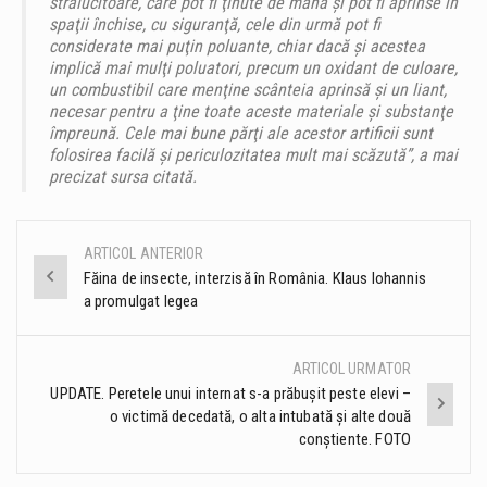
strălucitoare, care pot fi ţinute de mână şi pot fi aprinse în
spaţii închise, cu siguranţă, cele din urmă pot fi
considerate mai puţin poluante, chiar dacă şi acestea
implică mai mulţi poluatori, precum un oxidant de culoare,
un combustibil care menţine scânteia aprinsă şi un liant,
necesar pentru a ţine toate aceste materiale şi substanţe
împreună. Cele mai bune părţi ale acestor artificii sunt
folosirea facilă şi periculozitatea mult mai scăzută”, a mai
precizat sursa citată.
ARTICOL ANTERIOR
Post
Făina de insecte, interzisă în România. Klaus Iohannis
a promulgat legea
navigation
ARTICOL URMATOR
UPDATE. Peretele unui internat s-a prăbușit peste elevi –
o victimă decedată, o alta intubată şi alte două
conştiente. FOTO