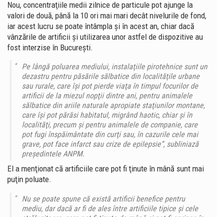
Nou, concentraţiile medii zilnice de particule pot ajunge la
valori de două, până la 10 ori mai mari decât nivelurile de fond,
iar acest lucru se poate întâmpla şi în acest an, chiar dacă
vânzările de artificii şi utilizarea unor astfel de dispozitive au
fost interzise în Bucureşti.
Pe lângă poluarea mediului, instalaţiile pirotehnice sunt un
dezastru pentru păsările sălbatice din localităţile urbane
sau rurale, care îşi pot pierde viaţa în timpul focurilor de
artificii de la miezul nopţii dintre ani, pentru animalele
sălbatice din ariile naturale apropiate staţiunilor montane,
care îşi pot părăsi habitatul, migrând haotic, chiar şi în
localităţi, precum şi pentru animalele de companie, care
pot fugi înspăimântate din curţi sau, în cazurile cele mai
grave, pot face infarct sau crize de epilepsie”, subliniază
preşedintele ANPM.
El a menţionat că artificiile care pot fi ţinute în mână sunt mai
puţin poluate.
Nu se poate spune că există artificii benefice pentru
mediu, dar dacă ar fi de ales între artificiile tipice şi cele