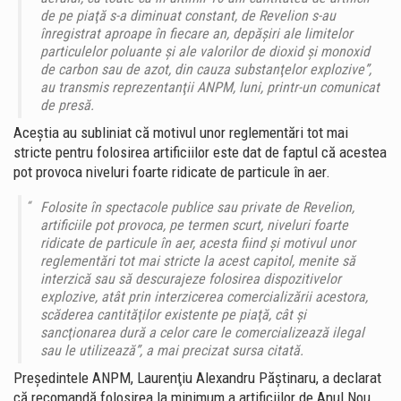
de pe piaţă s-a diminuat constant, de Revelion s-au
înregistrat aproape în fiecare an, depăşiri ale limitelor
particulelor poluante şi ale valorilor de dioxid şi monoxid
de carbon sau de azot, din cauza substanţelor explozive”,
au transmis reprezentanţii ANPM, luni, printr-un comunicat
de presă.
Aceştia au subliniat că motivul unor reglementări tot mai
stricte pentru folosirea artificiilor este dat de faptul că acestea
pot provoca niveluri foarte ridicate de particule în aer.
Folosite în spectacole publice sau private de Revelion,
artificiile pot provoca, pe termen scurt, niveluri foarte
ridicate de particule în aer, acesta fiind şi motivul unor
reglementări tot mai stricte la acest capitol, menite să
interzică sau să descurajeze folosirea dispozitivelor
explozive, atât prin interzicerea comercializării acestora,
scăderea cantităţilor existente pe piaţă, cât şi
sancţionarea dură a celor care le comercializează ilegal
sau le utilizează”, a mai precizat sursa citată.
Preşedintele ANPM, Laurenţiu Alexandru Păştinaru, a declarat
că recomandă folosirea la minimum a artificiilor de Anul Nou.