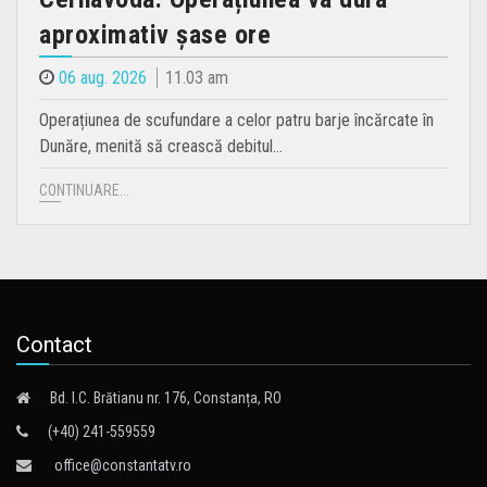
aproximativ șase ore
06 aug. 2026
11.03 am
Operațiunea de scufundare a celor patru barje încărcate în
Dunăre, menită să crească debitul…
CONTINUARE...
Contact
Bd. I.C. Brătianu nr. 176, Constanța, RO
(+40) 241-559559
office@constantatv.ro