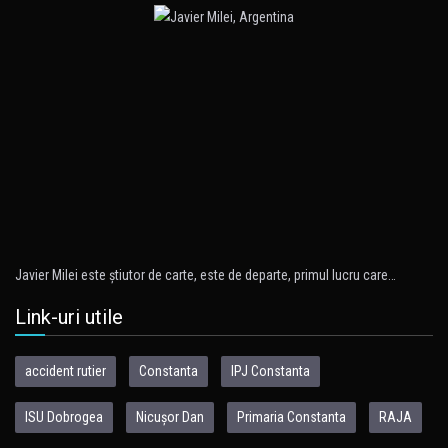
Javier Milei este ştiutor de carte, este de departe, primul lucru care…
Link-uri utile
accident rutier
Constanta
IPJ Constanta
ISU Dobrogea
Nicușor Dan
Primaria Constanta
RAJA