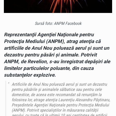
PĂSĂRILE
ŞI
ANIMALELE
SĂLBATICE
Sursă foto: ANPM Facebook
SAU
PENTRU
Reprezentanţii Agenţiei Naţionale pentru
CELE
Protecţia Mediului (ANPM), atrag atenţia că
DOMESTICE
artificiile de Anul Nou poluează aerul şi sunt un
dezastru pentru păsări şi animale. Potrivit
ANPM, de Revelion, s-au înregistrat depăşiri ale
limitelor particulelor poluante, din cauza
substanţelor explozive.
Artificiile de Anul Nou poluează aerul şi sunt un dezastru
pentru păsările şi animalele sălbatice sau pentru cele
domestice, de aceea este recomandat să renunţăm la
folosirea lor, atrage atenţia Laurenţiu Alexandru Păştinaru,
Preşedintele Agenţiei Naţionale pentru Protecţia Mediului
(ANPM). Potrivit specialiştilor în măsurarea calităţii
aerului, cu toate că în ultimii 10 ani cantitatea de artificii