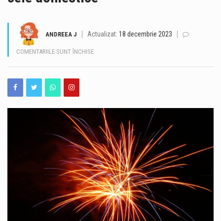
Debitul Dunării la intrarea în țară a ajuns la un nou minim istoric, de 1.400 de metri cubi pe secundă, iar valoarea se va menține în această săptămână. Potrivit prognozei hidrologice actualizate, după o perioadă de staționare până pe 12 august, debitul va începe să crească din 13 august, când este estimat la 1.450 mc/s. Situația hidrologică rămâne dificilă, însă evoluția prognozată oferă câteva zile suplimentare importante pentru gestionarea debitelor extrem de scăzute ale Dunării și pentru menținerea condițiilor necesare funcționării CNE Cernavodă. Nivelul Dunării la Cernavodă a mai scăzut cu 2 centimetri La Cernavodă, nivelul Dunării a scăzut cu…
Actualizat:
18 decembrie 2023
ANDREEA J
Inspectorii Autorității Naționale pentru Protecția Consumatorilor au aplicat amenzi de peste 3 milioane de lei în urma controalelor desfășurate în perioada 3-7 august. Acțiunile au vizat verificarea siguranței produselor și a calității serviciilor oferite consumatorilor. În cele cinci zile de controale, comisarii ANPC au aplicat 611 amenzi contravenționale, în valoare totală de peste 3 milioane de lei. Au fost date, de asemenea, 478 de avertismente. Valoarea totală a produselor verificate de inspectorii ANPC a depășit 3,8 milioane de lei. Printre cele mai frecvente probleme constatate s-au numărat comercializarea produselor expirate și nerespectarea condițiilor de depozitare. Inspectorii au găsit carne și…
PENTRU
COMENTARIILE SUNT ÎNCHISE
AGENŢIA
O nouă creșă de stat a fost inaugurată la Techirghiol, în prezența ministrului Dezvoltării, Lucrărilor Publice și Administrației, Cseke Attila. Unitatea a fost construită prin Programul guvernamental de construire de creșe „Sfânta Ana”, derulat cu finanțarea Ministerului Dezvoltării. Noua creșă pune la dispoziția familiilor din Techirghiol 40 de locuri pentru copii, contribuind la extinderea infrastructurii de educație timpurie din județul Constanța. Potrivit Ministerului Dezvoltării, aceasta este cea de-a treia creșă din județul Constanța realizată prin programul guvernamental „Sfânta Ana”. Unitatea este una modernă și eficientă din punct de vedere energetic, fiind concepută pentru a răspunde nevoilor copiilor și ale familiilor…
NAŢIONALĂ
PENTRU
În ultima perioadă, pe Autostrada A2 au fost descoperite în mod repetat obiecte metalice confecționate artizanal, ajunse pe partea carosabilă. Acestea pot reprezenta un risc major pentru participanții la trafic, întrucât pot provoca explozii ale anvelopelor, pene de cauciuc și chiar imobilizarea vehiculelor. Echipele Direcției Regionale de Drumuri și Poduri Constanța intervin permanent pentru identificarea și îndepărtarea obiectelor de pe autostradă, astfel încât circulația să se desfășoare în condiții de siguranță. Potrivit reprezentanților DRDP Constanța, în cele mai multe situații, obiectele metalice ajung pe carosabil din cauza încărcăturilor care nu sunt asigurate corespunzător. O situație întâlnită în special în cazul…
PROTECŢIA
MEDIULUI:
ARTIFICIILE
DE
ANUL
NOU
POLUEAZĂ
AERUL
ŞI
SUNT
UN
DEZASTRU
PENTRU