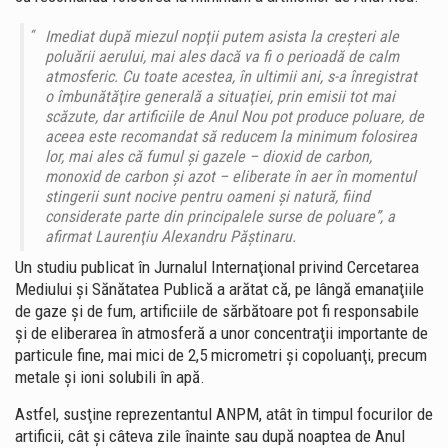
Imediat după miezul nopţii putem asista la creşteri ale
poluării aerului, mai ales dacă va fi o perioadă de calm
atmosferic. Cu toate acestea, în ultimii ani, s-a înregistrat
o îmbunătăţire generală a situaţiei, prin emisii tot mai
scăzute, dar artificiile de Anul Nou pot produce poluare, de
aceea este recomandat să reducem la minimum folosirea
lor, mai ales că fumul şi gazele – dioxid de carbon,
monoxid de carbon şi azot – eliberate în aer în momentul
stingerii sunt nocive pentru oameni şi natură, fiind
considerate parte din principalele surse de poluare”, a
afirmat Laurenţiu Alexandru Păştinaru.
Un studiu publicat în Jurnalul Internaţional privind Cercetarea
Mediului şi Sănătatea Publică a arătat că, pe lângă emanaţiile
de gaze şi de fum, artificiile de sărbătoare pot fi responsabile
şi de eliberarea în atmosferă a unor concentraţii importante de
particule fine, mai mici de 2,5 micrometri şi copoluanţi, precum
metale şi ioni solubili în apă.
Astfel, susţine reprezentantul ANPM, atât în timpul focurilor de
artificii, cât şi câteva zile înainte sau după noaptea de Anul