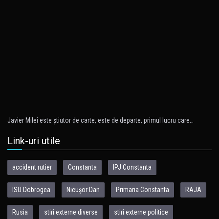
Javier Milei este ştiutor de carte, este de departe, primul lucru care…
Link-uri utile
accident rutier
Constanta
IPJ Constanta
ISU Dobrogea
Nicușor Dan
Primaria Constanta
RAJA
Rusia
stiri externe diverse
stiri externe politice