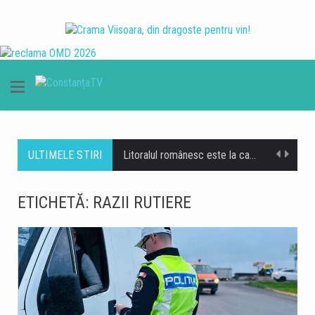
ULTIMELE STIRI
Litoralul românesc este la capacitate maximă în acest weekend, când peste 200.000 de turiști se află în stațiunile de la Marea Neagră, potrivit datelor centralizate de operatorii din turism. Hotelurile, apartamentele de vacanță și celelalte structuri de cazare sunt ocupate în proporție de 100%, iar restaurantele, terasele, beach-barurile, cluburile și operatorii de agrement se confruntă cu un aflux important de clienți. Reprezentanții industriei ospitalității consideră că nivelul ridicat de ocupare reprezintă unul dintre cele mai importante momente ale sezonului estival 2026. Corina Martin, președintele Patronatului RESTO Constanța și secretar general al Federației Patronatelor din Industria Ospitalității din România (FPIOR), spune…
Autobuzele de pe linia 102 din Constanța circulă temporar pe un traseu deviat în zona Faleză Nord, după ce autoturismele parcate pe strada Zorelelor împiedică accesul în condiții de siguranță. Potrivit CT BUS, autobuzele nu mai pot circula momentan pe strada Zorelelor din cauza mașinilor parcate în zonă, care îngreunează traficul și accesul vehiculelor de transport public. Reprezentanții CT BUS anunță că linia 102 va reveni pe traseul obișnuit după eliberarea zonei și restabilirea condițiilor necesare pentru circulația autobuzelor.
ETICHETĂ:
RAZII RUTIERE
Traficul se desfășoară cu dificultate, sâmbătă dimineață, pe Autostrada A2, pe sensul București – Constanța, în urma unui accident rutier produs la kilometrul 99, în zona localității Dragoș-Vodă, județul Călărași. Potrivit Centrului INFOTRAFIC din cadrul Inspectoratului General al Poliției Române, în accident au fost implicate șase autovehicule. Acestea au fost scoase în afara benzilor de circulație, însă valorile de trafic sunt ridicate. O persoană necesită îngrijiri medicale. Polițiștii le recomandă șoferilor să circule cu atenție sporită, să evite schimbările bruște de bandă și manevrele riscante și să păstreze o distanță corespunzătoare între autovehicule. De asemenea, conducătorii auto sunt sfătuiți să nu…
Valul de căldură continuă în Dobrogea, iar meteorologii au emis o nouă atenționare Cod galben de temperaturi deosebit de ridicate și caniculă, valabilă sâmbătă, 8 august, între orele 10:00 și 21:00. Potrivit avertizării, temperaturile maxime vor ajunge la 34-36 de grade Celsius, iar disconfortul termic va fi ridicat. Indicele temperatură-umezeală (ITU) va atinge sau va depăși pragul critic de 80 de unități, ceea ce înseamnă condiții dificile pentru organism, în special pentru persoanele vulnerabile. Autoritățile din Constanța au anunțat o serie de măsuri pentru reducerea efectelor temperaturilor ridicate și pentru sprijinirea populației în această perioadă. Ce măsuri sunt luate în…
Operațiunea de scufundare controlată a celei de-a doua barje pe brațul Bala al Dunării s-a încheiat cu succes, după aproximativ 11 ore de la începerea manevrelor. Procedura a fost realizată gradual, sub coordonarea experților, pentru ca barja să fie coborâtă în poziția stabilită în prealabil. Apa a fost pompată în coferdamuri, permițând coborârea lentă a ambarcațiunii până la nivelul suprafeței apei. Ulterior, umplerea controlată a barjei a permis continuarea operațiunii într-un ritm echilibrat, astfel încât poziționarea acesteia să se realizeze în condiții de siguranță. Aceasta este cea de-a doua barjă scufundată controlat în cadrul operațiunii desfășurate pe brațul Bala. Intervenția…