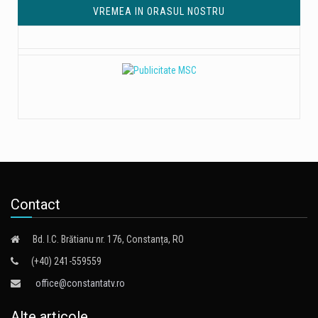
VREMEA IN ORASUL NOSTRU
Contact
Bd. I.C. Brătianu nr. 176, Constanța, RO
(+40) 241-559559
office@constantatv.ro
Alte articole