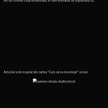
Într-un context total nefavorabil, în care România se împrumută cu…
Articolul este inspirat din cartea ”Cum să nu investeşti” scrisă…