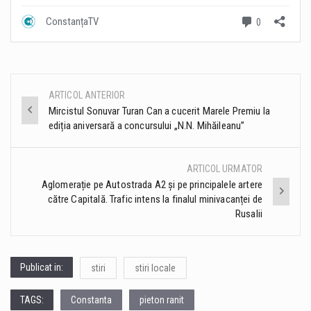
ARTICOL ANTERIOR
Post
Mircistul Sonuvar Turan Can a cucerit Marele Premiu la
ediția aniversară a concursului „N.N. Mihăileanu”
navigation
ARTICOL URMATOR
Aglomerație pe Autostrada A2 și pe principalele artere
către Capitală. Trafic intens la finalul minivacanței de
Rusalii
Publicat in:
stiri
stiri locale
TAGS:
Constanta
pieton ranit