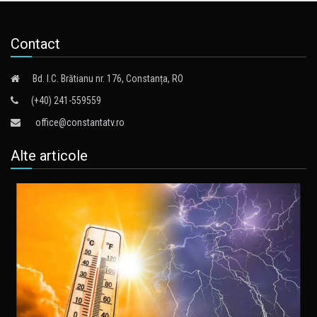
Contact
Bd. I.C. Brătianu nr. 176, Constanța, RO
(+40) 241-559559
office@constantatv.ro
Alte articole