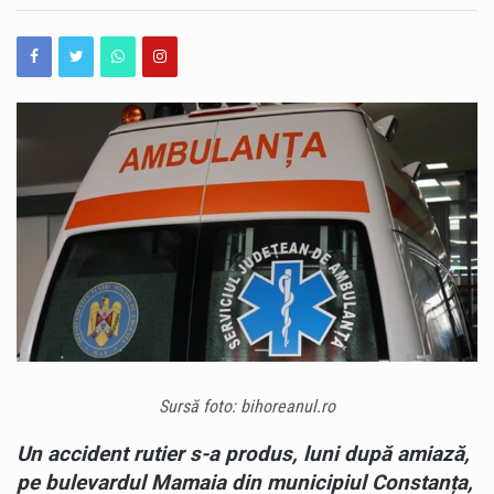
Operațiunea de scufundare controlată a celei de-a doua barje pe brațul Bala al Dunării s-a încheiat cu succes, după aproximativ 11 ore de la începerea manevrelor. Procedura a fost realizată gradual, sub coordonarea experților, pentru ca barja să fie coborâtă în poziția stabilită în prealabil. Apa a fost pompată în coferdamuri, permițând coborârea lentă a ambarcațiunii până la nivelul suprafeței apei. Ulterior, umplerea controlată a barjei a permis continuarea operațiunii într-un ritm echilibrat, astfel încât poziționarea acesteia să se realizeze în condiții de siguranță. Aceasta este cea de-a doua barjă scufundată controlat în cadrul operațiunii desfășurate pe brațul Bala. Intervenția…
România își păstrează ratingul suveran „Baa3”, după ce agenția internațională Moody’s Ratings a reconfirmat calificativul acordat țării. România rămâne astfel în categoria statelor recomandate pentru investiții, însă perspectiva asociată ratingului este în continuare negativă. Decizia Moody’s vine în contextul progreselor înregistrate de România în ceea ce privește reducerea deficitului bugetar. Agenția apreciază că ritmul consolidării fiscale din 2025 și din prima jumătate a anului 2026 a fost mai rapid decât estimările anterioare. Potrivit prognozei Moody’s, deficitul bugetar ar urma să ajungă la 5,8% din PIB în 2026, în scădere cu peste două puncte procentuale față de anul precedent. Evoluția este…
România a obținut o performanță remarcabilă la ediția din 2026 a Olimpiadei Internaționale de Inteligență Artificială (IOAI), desfășurată în perioada 2–8 august, la Astana, în Republica Kazahstan. Lotul național a revenit cu opt medalii – trei de aur, două de argint și trei de bronz, iar România s-a clasat pe locul al patrulea în clasamentul final. La competiție au participat 471 de elevi din 108 țări, ceea ce transformă rezultatul obținut de elevii români într-o performanță importantă la nivel internațional. Printre performerii lotului național se află și Alexandru Thury-Burileanu, elev în clasa a XI-a B la Colegiul Național „Mircea cel Bătrân”…
Cât de bine cunoaștem, de fapt, străduțele pe care trecem aproape zilnic prin Peninsula Constanței? Unele dintre ele ascund povești de acum aproape un secol, iar acestea pot fi descoperite astăzi, în cadrul unui nou tur ghidat gratuit. Muzeul de Istorie Națională și Arheologie Constanța continuă proiectul cultural „Vara la Constanța – Pe străzile mai puțin știute ale orașului”, dedicat istoriei moderne și patrimoniului urban al municipiului. Sâmbătă, 8 august 2026, de la ora 10:00, constănțenii și turiștii sunt invitați la o plimbare prin Peninsula orașului, pornind de la Statuia Lupoaica (Lupa Capitolina), din Piața Ovidiu. Turul va fi susținut…
Sursă foto: bihoreanul.ro
Un accident rutier s-a produs, luni după amiază,
pe bulevardul Mamaia din municipiul Constanța,