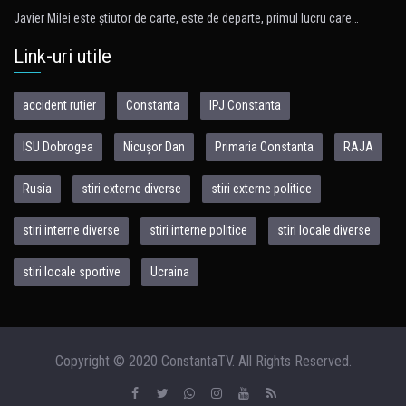
Javier Milei este ştiutor de carte, este de departe, primul lucru care…
Link-uri utile
accident rutier
Constanta
IPJ Constanta
ISU Dobrogea
Nicușor Dan
Primaria Constanta
RAJA
Rusia
stiri externe diverse
stiri externe politice
stiri interne diverse
stiri interne politice
stiri locale diverse
stiri locale sportive
Ucraina
Copyright © 2020 ConstantaTV. All Rights Reserved.