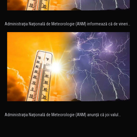
Administraţia Naţională de Meteorologie (ANM) informează că de vineri…
Administraţia Naţională de Meteorologie (ANM) anunţă că joi valul…