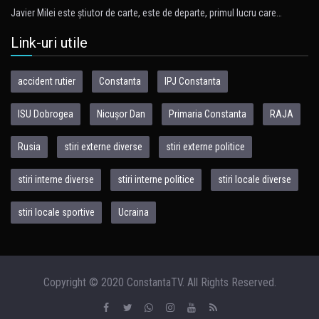
Javier Milei este ştiutor de carte, este de departe, primul lucru care…
Link-uri utile
accident rutier
Constanta
IPJ Constanta
ISU Dobrogea
Nicușor Dan
Primaria Constanta
RAJA
Rusia
stiri externe diverse
stiri externe politice
stiri interne diverse
stiri interne politice
stiri locale diverse
stiri locale sportive
Ucraina
Copyright © 2020 ConstantaTV. All Rights Reserved.