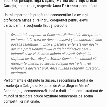
secția de percuție, I
nga Dașanu, Marina Dunărințu
și
Ioan
Caruțiu,
pentru pian, respectiv
Anca Petrescu
, pentru flaut.
Un rol important în pregătirea concurenților l-a avut și
profesoara Mihaela Pelinaru, corepetitor pentru elevii
participanți la secțiunile flaut și percuție.
Rezultatele obținute la Concursul Național de Interpretare
Instrumentală «Lira de Aur» ne bucură și ne onorează, fiind
dovada talentului, muncii și perseverenței elevilor noștri,
dar și a profesionalismului cadrelor didactice care îi
îndrumă zi de zi. Suntem mândri că elevii Colegiului
Național de Arte «Regina Maria» Constanța continuă să
reprezinte, mereu, cu succes colegiul nostru la nivel
național, a declarat prof. Anca-Iuliana Dragomir, directorul
instituției.
Performanțele obținute la Suceava reconfirmă tradiția de
excelență a Colegiului Național de Arte „Regina Maria”
Constanța și demonstrează, încă o dată, că talentul susținut de
muncă și dedicare aduce rezultate remarcabile pe scena
competițiilor naționale.