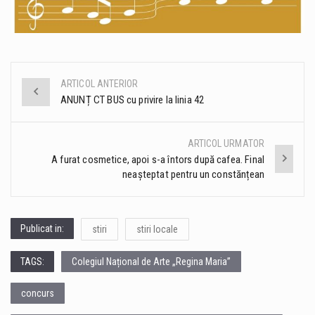
ARTICOL ANTERIOR
Post
ANUNȚ CT BUS cu privire la linia 42
navigation
ARTICOL URMATOR
A furat cosmetice, apoi s-a întors după cafea. Final
neașteptat pentru un constănțean
Publicat in:
stiri
stiri locale
TAGS:
Colegiul Național de Arte „Regina Maria”
concurs