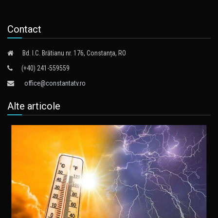
Contact
Bd. I.C. Brătianu nr. 176, Constanța, RO
(+40) 241-559559
office@constantatv.ro
Alte articole