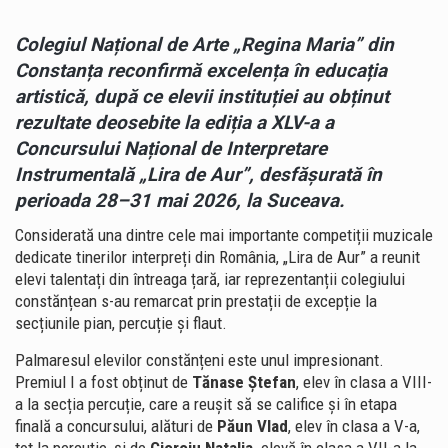
Colegiul Național de Arte „Regina Maria” din
Constanța reconfirmă excelența în educația
artistică, după ce elevii instituției au obținut
rezultate deosebite la ediția a XLV-a a
Concursului Național de Interpretare
Instrumentală „Lira de Aur”, desfășurată în
perioada 28–31 mai 2026, la Suceava.
Considerată una dintre cele mai importante competiții muzicale
dedicate tinerilor interpreți din România, „Lira de Aur” a reunit
elevi talentați din întreaga țară, iar reprezentanții colegiului
constănțean s-au remarcat prin prestații de excepție la
secțiunile pian, percuție și flaut.
Palmaresul elevilor constănțeni este unul impresionant.
Premiul I a fost obținut de
Tănase Ștefan
, elev în clasa a VIII-
a la secția percuție, care a reușit să se califice și în etapa
finală a concursului, alături de
Păun Vlad
, elev în clasa a V-a,
tot la percuție, și de
Cioroiu Natalia,
elevă în clasa a VII-a la