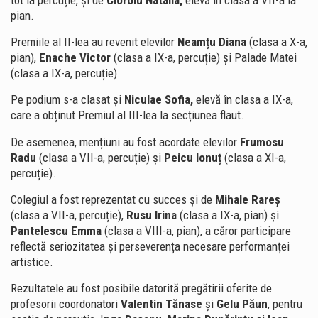
pian.
Premiile al II-lea au revenit elevilor
Neamțu Diana
(clasa a X-a,
pian),
Enache Victor
(clasa a IX-a, percuție) și Palade Matei
(clasa a IX-a, percuție).
Pe podium s-a clasat și
Niculae Sofia,
elevă în clasa a IX-a,
care a obținut Premiul al III-lea la secțiunea flaut.
De asemenea, mențiuni au fost acordate elevilor
Frumosu
Radu
(clasa a VII-a, percuție) și
Peicu Ionuț
(clasa a XI-a,
percuție).
Colegiul a fost reprezentat cu succes și de
Mihale Rareș
(clasa a VII-a, percuție),
Rusu Irina
(clasa a IX-a, pian) și
Pantelescu Emma
(clasa a VIII-a, pian), a căror participare
reflectă seriozitatea și perseverența necesare performanței
artistice.
Rezultatele au fost posibile datorită pregătirii oferite de
profesorii coordonatori
Valentin Tănase
și
Gelu Păun
, pentru