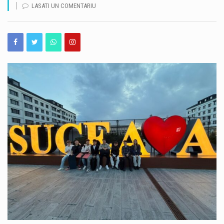
LASATI UN COMENTARIU
Debitul Dunării la intrarea în țară a ajuns la un nou minim istoric, de 1.400 de metri cubi pe secundă, iar valoarea se va menține în această săptămână. Potrivit prognozei hidrologice actualizate, după o perioadă de staționare până pe 12 august, debitul va începe să crească din 13 august, când este estimat la 1.450 mc/s. Situația hidrologică rămâne dificilă, însă evoluția prognozată oferă câteva zile suplimentare importante pentru gestionarea debitelor extrem de scăzute ale Dunării și pentru menținerea condițiilor necesare funcționării CNE Cernavodă. Nivelul Dunării la Cernavodă a mai scăzut cu 2 centimetri La Cernavodă, nivelul Dunării a scăzut cu…
Inspectorii Autorității Naționale pentru Protecția Consumatorilor au aplicat amenzi de peste 3 milioane de lei în urma controalelor desfășurate în perioada 3-7 august. Acțiunile au vizat verificarea siguranței produselor și a calității serviciilor oferite consumatorilor. În cele cinci zile de controale, comisarii ANPC au aplicat 611 amenzi contravenționale, în valoare totală de peste 3 milioane de lei. Au fost date, de asemenea, 478 de avertismente. Valoarea totală a produselor verificate de inspectorii ANPC a depășit 3,8 milioane de lei. Printre cele mai frecvente probleme constatate s-au numărat comercializarea produselor expirate și nerespectarea condițiilor de depozitare. Inspectorii au găsit carne și…
O nouă creșă de stat a fost inaugurată la Techirghiol, în prezența ministrului Dezvoltării, Lucrărilor Publice și Administrației, Cseke Attila. Unitatea a fost construită prin Programul guvernamental de construire de creșe „Sfânta Ana”, derulat cu finanțarea Ministerului Dezvoltării. Noua creșă pune la dispoziția familiilor din Techirghiol 40 de locuri pentru copii, contribuind la extinderea infrastructurii de educație timpurie din județul Constanța. Potrivit Ministerului Dezvoltării, aceasta este cea de-a treia creșă din județul Constanța realizată prin programul guvernamental „Sfânta Ana”. Unitatea este una modernă și eficientă din punct de vedere energetic, fiind concepută pentru a răspunde nevoilor copiilor și ale familiilor…
În ultima perioadă, pe Autostrada A2 au fost descoperite în mod repetat obiecte metalice confecționate artizanal, ajunse pe partea carosabilă. Acestea pot reprezenta un risc major pentru participanții la trafic, întrucât pot provoca explozii ale anvelopelor, pene de cauciuc și chiar imobilizarea vehiculelor. Echipele Direcției Regionale de Drumuri și Poduri Constanța intervin permanent pentru identificarea și îndepărtarea obiectelor de pe autostradă, astfel încât circulația să se desfășoare în condiții de siguranță. Potrivit reprezentanților DRDP Constanța, în cele mai multe situații, obiectele metalice ajung pe carosabil din cauza încărcăturilor care nu sunt asigurate corespunzător. O situație întâlnită în special în cazul…